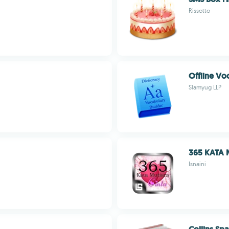
Rissotto
Offline Vo
Slamyug LLP
365 KATA 
Isnaini