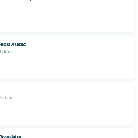
udsi Arabic
's Islami
Media Inc
Translator