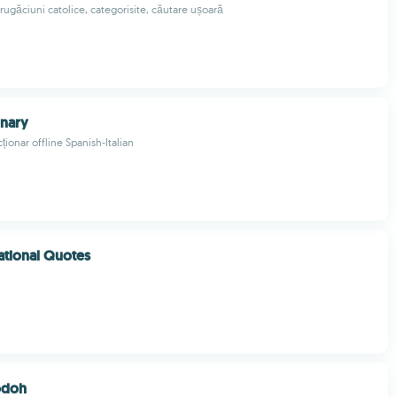
rugăciuni catolice, categorisite, căutare ușoară
onary
cționar offline Spanish-Italian
ational Quotes
odoh