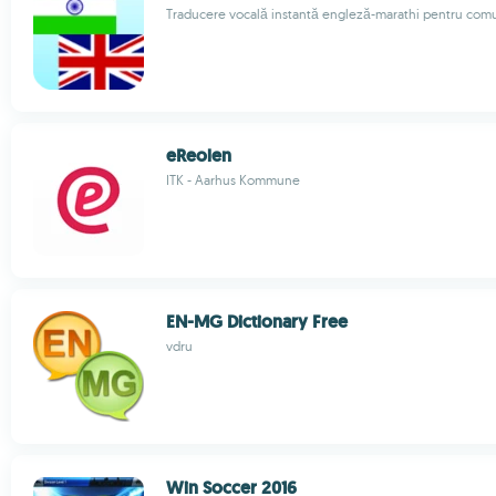
Traducere vocală instantă engleză-marathi pentru com
eReolen
ITK - Aarhus Kommune
EN-MG Dictionary Free
vdru
Win Soccer 2016