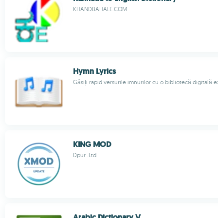
KHANDBAHALE.COM
Hymn Lyrics
Găsiți rapid versurile imnurilor cu o bibliotecă digitală e
KING MOD
Dpur .Ltd
Arabic Dictionary V