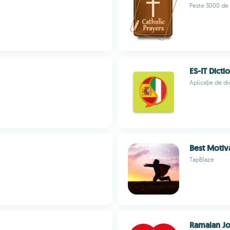
Peste 3000 de 
ES-IT Dicti
Aplicație de di
Best Motiv
TapBlaze
Ramalan J