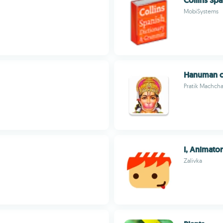
Collins Spa
MobiSystems
Hanuman ch
Pratik Machcha
I, Animator
Zalivka