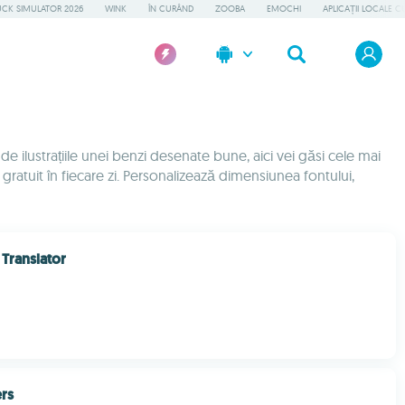
UCK SIMULATOR 2026
WINK
ÎN CURÂND
ZOOBA
EMOCHI
APLICAȚII LOCALE C
e ilustrațiile unei benzi desenate bune, aici vei găsi cele mai
ratuit în fiecare zi. Personalizează dimensiunea fontului,
Translator
ers