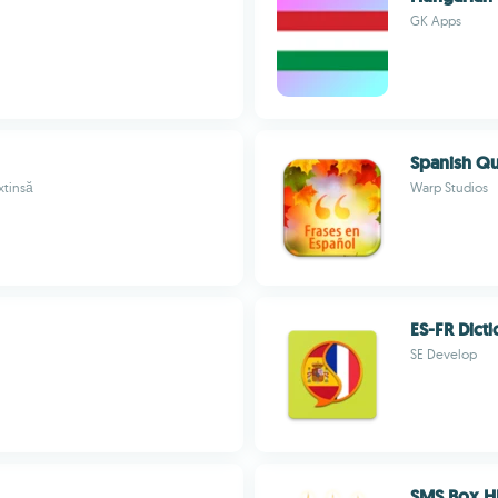
GK Apps
Spanish Q
xtinsă
Warp Studios
ES-FR Dict
SE Develop
SMS Box H