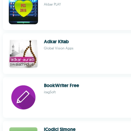
Akbar PLAY
Adkar Kitab
Global Vision Apps
BookWriter Free
itagSoft
iCodici Simone