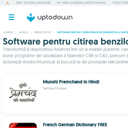
ARES: THE IRON VANGUARD
MY HERO ACADEMIA UNITED SURVIVAL
TICKET HER
ANDROID
/
APLICAȚII
/
PRODUCTIVITATE
/
SOFTWARE PENTRU CITIREA BENZILOR DESENATE ȘI A CĂRȚ
Software pentru citirea benzilo
Transformă-ți dispozitivul Android într-un e-reader puternic car
bune programe de vizualizare a fișierelor CBR și CBZ, precum și 
activează modul întunecat și bucură-te de poveștile tale prefer
Munshi Premchand in Hindi
Sahitya Chintan
French German Dictionary FREE