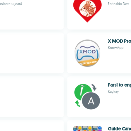
unicare ușoară
Farinside Dev
X MOD Pro
KnowApp
Farsi to en
Kaykay
Guide Can