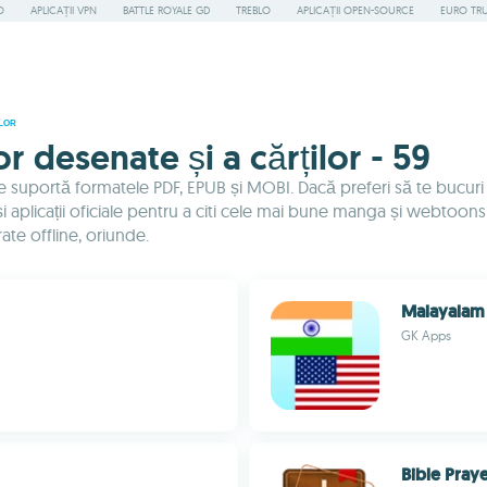
O
APLICAȚII VPN
BATTLE ROYALE GD
TREBLO
APLICAȚII OPEN-SOURCE
EURO TR
ILOR
r desenate și a cărților - 59
e suportă formatele PDF, EPUB și MOBI. Dacă preferi să te bucuri d
aplicații oficiale pentru a citi cele mai bune manga și webtoons g
ate offline, oriunde.
Malayalam 
GK Apps
Bible Pray