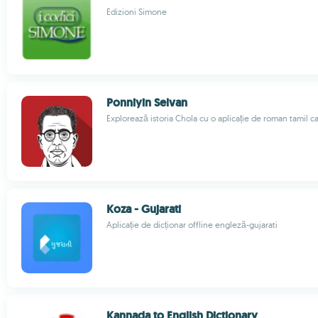
Edizioni Simone
Ponniyin Selvan
Explorează istoria Chola cu o aplicație de roman tamil c
Koza - Gujarati
Aplicație de dicționar offline engleză-gujarati
Kannada to English Dictionary