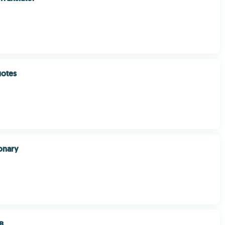
uotes
ionary
B