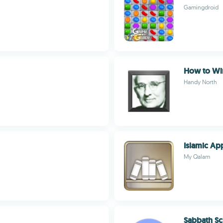
Gamingdroid
How to Win
Handy North
Islamic Ap
My Qalam
Sabbath Sc