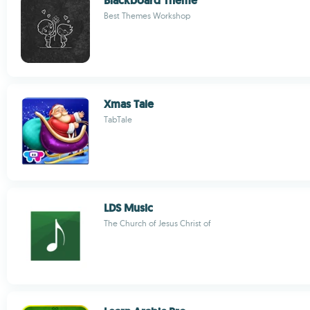
Blackboard Theme
Best Themes Workshop
Xmas Tale
TabTale
LDS Music
The Church of Jesus Christ of