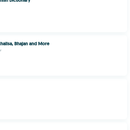
nish Dictionary
alisa, Bhajan and More
r