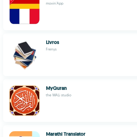
movin'App
Livros
Frenys
MyQuran
the WALi studio
Marathi Translator