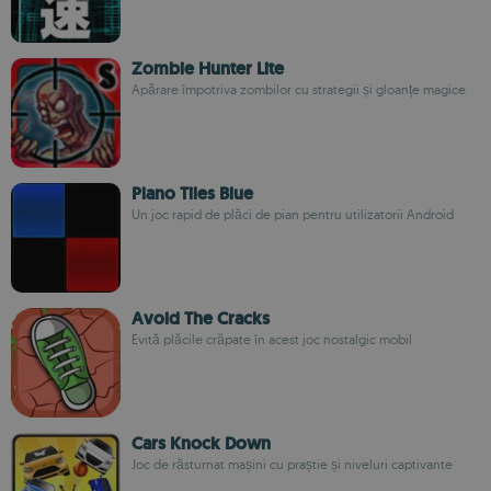
Zombie Hunter Lite
Apărare împotriva zombilor cu strategii și gloanțe magice
Piano Tiles Blue
Un joc rapid de plăci de pian pentru utilizatorii Android
Avoid The Cracks
Evită plăcile crăpate în acest joc nostalgic mobil
Cars Knock Down
Joc de răsturnat mașini cu praștie și niveluri captivante