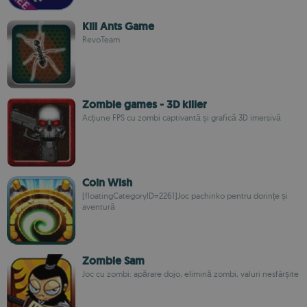
Kill Ants Game
RevoTeam
Zombie games - 3D killer
Acțiune FPS cu zombi captivantă și grafică 3D imersivă
Coin Wish
[floatingCategoryID=2261]Joc pachinko pentru dorințe și
aventură
Zombie Sam
Joc cu zombi: apărare dojo, elimină zombi, valuri nesfârșite