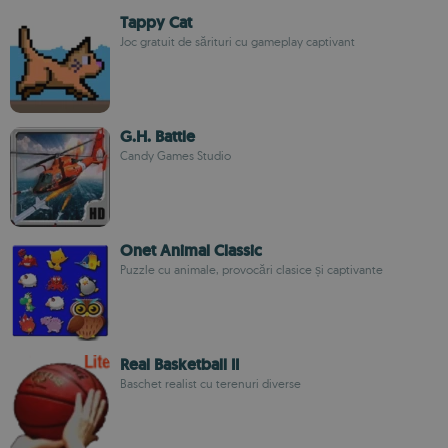
Tappy Cat
Joc gratuit de sărituri cu gameplay captivant
G.H. Battle
Candy Games Studio
Onet Animal Classic
Puzzle cu animale, provocări clasice și captivante
Real Basketball II
Baschet realist cu terenuri diverse