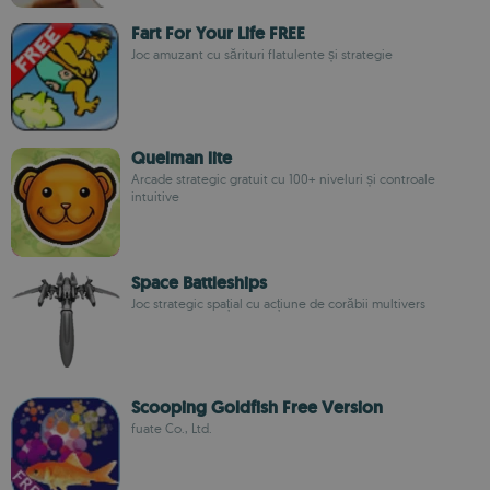
Fart For Your Life FREE
Joc amuzant cu sărituri flatulente și strategie
Quelman lite
Arcade strategic gratuit cu 100+ niveluri și controale
intuitive
Space Battleships
Joc strategic spațial cu acțiune de corăbii multivers
Scooping Goldfish Free Version
fuate Co., Ltd.