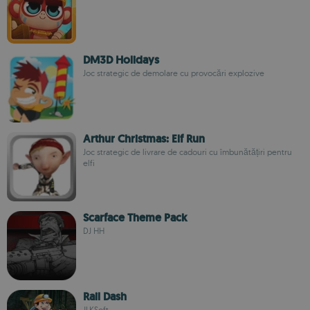
DM3D Holidays
Joc strategic de demolare cu provocări explozive
Arthur Christmas: Elf Run
Joc strategic de livrare de cadouri cu îmbunătățiri pentru
elfi
Scarface Theme Pack
DJ HH
Rail Dash
JLKSoft