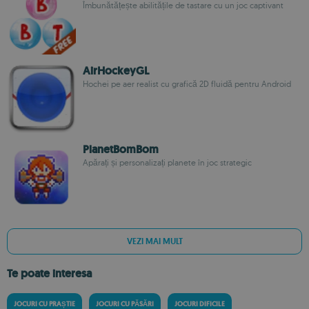
Îmbunătățește abilitățile de tastare cu un joc captivant
AirHockeyGL
Hochei pe aer realist cu grafică 2D fluidă pentru Android
PlanetBomBom
Apărați și personalizați planete în joc strategic
VEZI MAI MULT
Te poate interesa
JOCURI CU PRAȘTIE
JOCURI CU PĂSĂRI
JOCURI DIFICILE