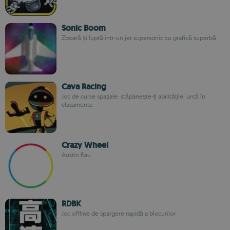
Sonic Boom
Zboară și luptă într-un jet supersonic cu grafică superbă
Cava Racing
Joc de curse spațiale: stăpânește-ți abilitățile, urcă în
clasamente
Crazy Wheel
Austin Rau
RDBK
Joc offline de spargere rapidă a blocurilor