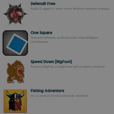
DefendR Free
Apără-ți regatul în acest tower defense medieval strategic
One Square
Testează reflexele, evită blocurile, îmbunătățește
coordonarea
Speed Down (BigFoot)
Aventura BigFoot cu platforme psihice pentru Android
Fishing Adventure
Joc cu pescuit viking și provocări dinamice