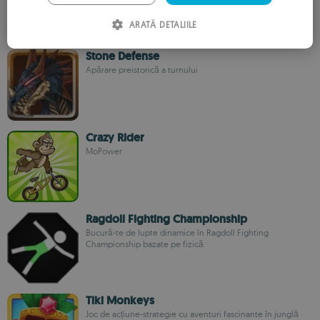
ARATĂ DETALIILE
SPANISH
ROMANIAN
Stone Defense
Apărare preistorică a turnului
Crazy Rider
MoPower
Ragdoll Fighting Championship
Bucură-te de lupte dinamice în Ragdoll Fighting
Championship bazate pe fizică
Tiki Monkeys
Joc de acțiune-strategie cu aventuri fascinante în junglă