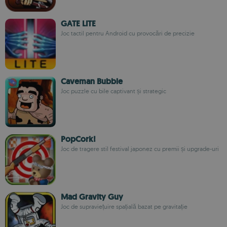
GATE LITE
Joc tactil pentru Android cu provocări de precizie
Caveman Bubble
Joc puzzle cu bile captivant și strategic
PopCork!
Joc de tragere stil festival japonez cu premii și upgrade-uri
Mad Gravity Guy
Joc de supraviețuire spațială bazat pe gravitație