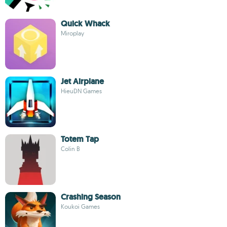
Quick Whack
Miroplay
Jet Airplane
HieuDN Games
Totem Tap
Colin B
Crashing Season
Koukoi Games