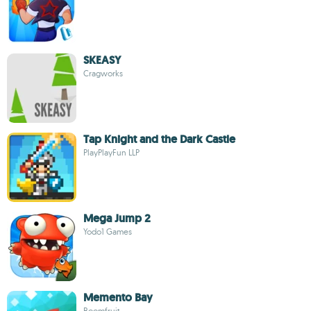
SKEASY
Cragworks
Tap Knight and the Dark Castle
PlayPlayFun LLP
Mega Jump 2
Yodo1 Games
Memento Bay
Boomfruit