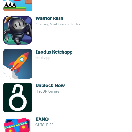
Warrior Rush
Amazing Soul Games Studio
Exodus Ketchapp
Ketchapp
Unblock Now
HieuDN Games
KANO
GLITCHE.RS