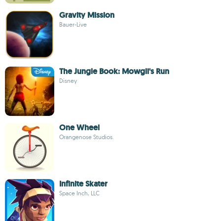
Gravity Mission
Bauer-Live
The Jungle Book: Mowgli's Run
Disney
One Wheel
Orangenose Studios.
Infinite Skater
Space Inch, LLC