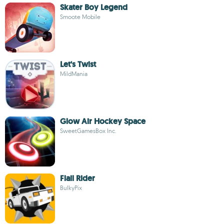
Skater Boy Legend
Smoote Mobile
Let's Twist
MildMania
Glow Air Hockey Space
SweetGamesBox Inc.
Flail Rider
BulkyPix