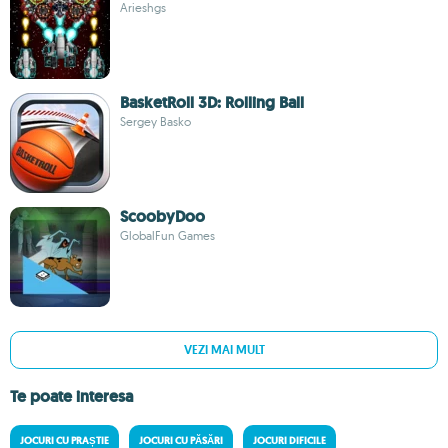
Arieshgs
BasketRoll 3D: Rolling Ball
Sergey Basko
ScoobyDoo
GlobalFun Games
VEZI MAI MULT
Te poate interesa
JOCURI CU PRAȘTIE
JOCURI CU PĂSĂRI
JOCURI DIFICILE