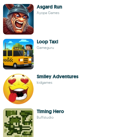
Asgard Run
Ayopa Games
Loop Taxi
Gameguru
Smiley Adventures
kidgames
Timing Hero
Buffstudio