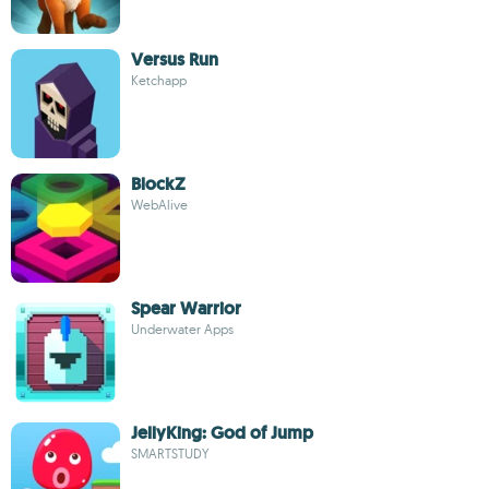
Versus Run
Ketchapp
BlockZ
WebAlive
Spear Warrior
Underwater Apps
JellyKing: God of Jump
SMARTSTUDY