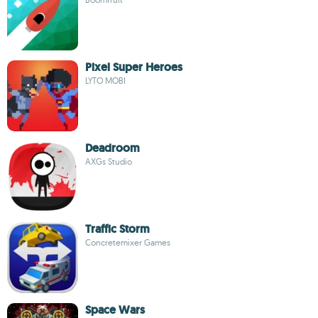
Pixel Super Heroes
LYTO MOBI
Deadroom
AXGs Studio
Traffic Storm
Concretemixer Games
Space Wars