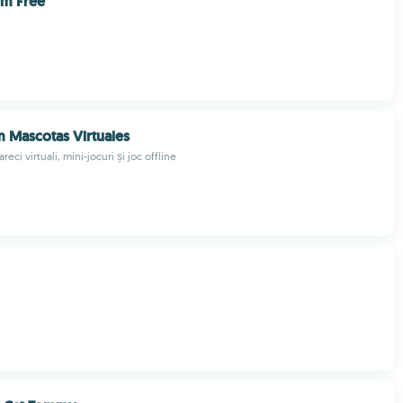
m Free
m Mascotas Virtuales
eci virtuali, mini-jocuri și joc offline