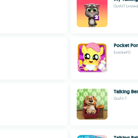
Outfit7 Limited
Pocket Po
ExotikaVG
Talking Be
OutFit 7
Talking Ba