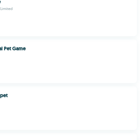
e
 Limited
ual Pet Game
 pet