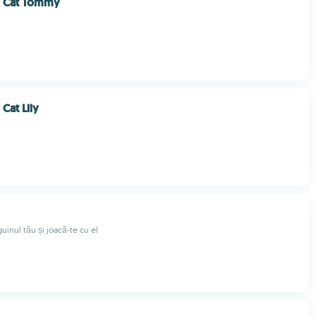
g Cat Tommy
Cat Lily
guinul tău și joacă-te cu el