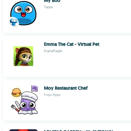
My Boo
Tapps
Emma The Cat - Virtual Pet
DigitalEagle
Moy Restaurant Chef
Frojo Apps