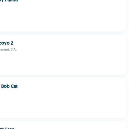
coyo 2
inment, S.A.
 Bob Cat