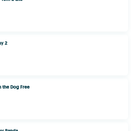
ny 2
n the Dog Free
by Panda