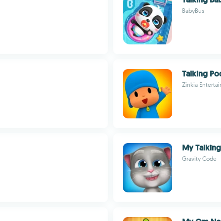
BabyBus
Talking Po
Zinkia Enterta
My Talking
Gravity Code