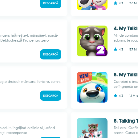
DESCARCĂ
4.3
2.6 M
4. My Talk
ingeri: hrănește-l, mângâie-l, joacă-
Mii de combinaț
te. Deblochează Pro pentru zero
adormi, te joci,
4.3
5.7 M
DESCARCĂ
6. My Talk
ijește droidul: mâncare, fericire, somn,
Cutreieri o in
ce îngrijești un
DESCARCĂ
4.3
1.1 M
d
8. Talking
adult, îngrijind-o zilnic și jucând
Toți eroii Outfi
mești recompense...
scene. Curse cu