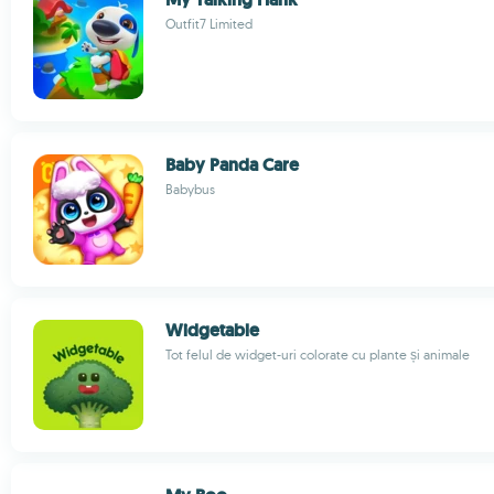
Outfit7 Limited
Baby Panda Care
Babybus
Widgetable
Tot felul de widget-uri colorate cu plante și animale