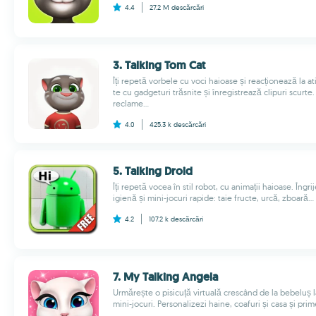
4.4
27.2 M
descărcări
3. Talking Tom Cat
Îți repetă vorbele cu voci haioase și reacționează la at
te cu gadgeturi trăsnite și înregistrează clipuri scur
reclame...
4.0
425.3 k
descărcări
5. Talking Droid
Îți repetă vocea în stil robot, cu animații haioase. Îngr
igienă și mini‑jocuri rapide: taie fructe, urcă, zboară...
4.2
107.2 k
descărcări
7. My Talking Angela
Urmărește o pisicuță virtuală crescând de la bebeluș la 
mini-jocuri. Personalizezi haine, coafuri și casa și pri