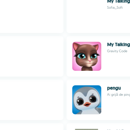
My Talkin
Sofia_Soft
My Talking 
Gravity Code
pengu
Ai grijă de pin