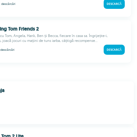
k
descărcări
DESCARCĂ
king Tom Friends 2
cu Tom, Angela, Hank, Ben și Becca, fiecare în casa sa. Îngrijește-i,
, joacă jocuri cu mașini de tuns iarba, câștigă recompense...
k
descărcări
DESCARCĂ
ja
 Tom 2 Lite