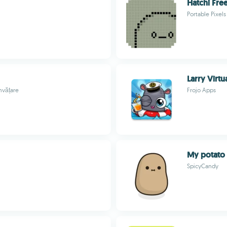
Hatchi Fre
Portable Pixels
Larry Virt
învățare
Frojo Apps
My potato
SpicyCandy