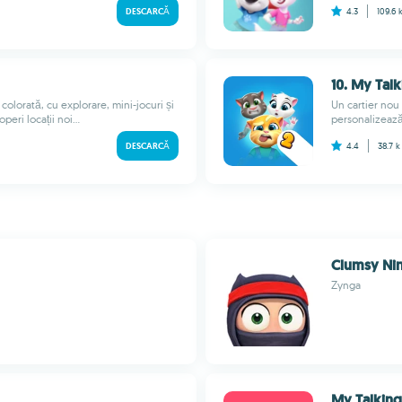
DESCARCĂ
4.3
109.6 
10. My Tal
colorată, cu explorare, mini-jocuri și
Un cartier nou 
eri locații noi...
personalizează
DESCARCĂ
4.4
38.7 
Clumsy Nin
Zynga
My Talking