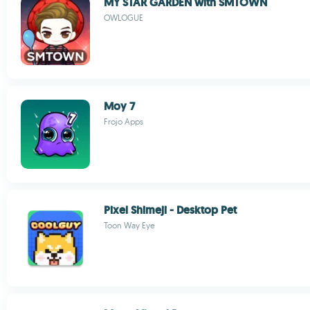
MY STAR GARDEN with SMTOWN
OWLOGUE
Moy 7
Frojo Apps
Pixel Shimeji - Desktop Pet
Toon Way Eye