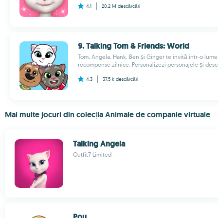
4.1
20.2 M
descărcări
9. Talking Tom & Friends: World
Tom, Angela, Hank, Ben și Ginger te invită într-o lume 
recompense zilnice. Personalizezi personajele și descop
4.3
37.5 k
descărcări
Mai multe jocuri din colecția Animale de companie virtuale
Talking Angela
Outfit7 Limited
Pou