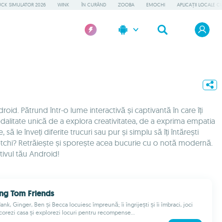
UCK SIMULATOR 2026
WINK
ÎN CURÂND
ZOOBA
EMOCHI
APLICAȚII LOCALE C
roid. Pătrund într-o lume interactivă și captivantă în care îți
 modalitate unică de a explora creativitatea, de a exprima empatia
e înveți diferite trucuri sau pur și simplu să îți întărești
gotchi? Retrăiește și sporește acea bucurie cu o notă modernă.
ivul tău Android!
ing Tom Friends
nk, Ginger, Ben și Becca locuiesc împreună; îi îngrijești și îi îmbraci, joci
corezi casa și explorezi locuri pentru recompense...