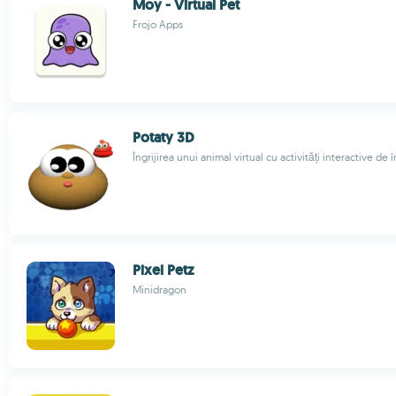
Moy - Virtual Pet
Frojo Apps
Potaty 3D
Îngrijirea unui animal virtual cu activități interactive de 
Pixel Petz
Minidragon