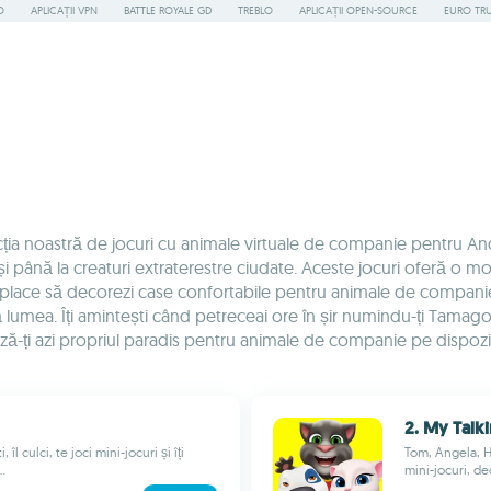
O
APLICAȚII VPN
BATTLE ROYALE GD
TREBLO
APLICAȚII OPEN-SOURCE
EURO TR
elecția noastră de jocuri cu animale virtuale de companie pentru And
căuși până la creaturi extraterestre ciudate. Aceste jocuri oferă o
lace să decorezi case confortabile pentru animale de companie, să l
tă lumea. Îți amintești când petreceai ore în șir numindu-ți Tama
ă-ți azi propriul paradis pentru animale de companie pe dispozit
2. My Talk
îl culci, te joci mini-jocuri și îți
Tom, Angela, Ha
.
mini-jocuri, de