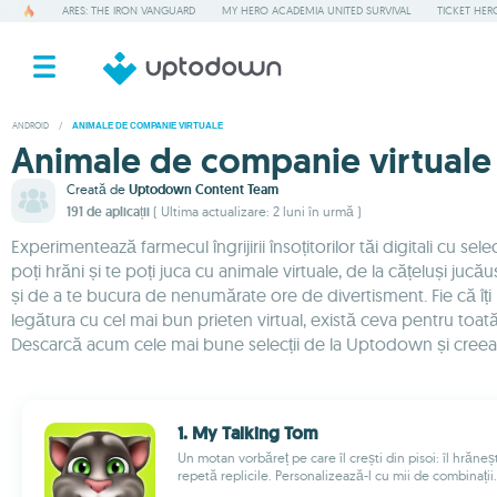
ARES: THE IRON VANGUARD
MY HERO ACADEMIA UNITED SURVIVAL
TICKET HER
ANDROID
/
ANIMALE DE COMPANIE VIRTUALE
Animale de companie virtuale
Creată de
Uptodown Content Team
191 de aplicații
( Ultima actualizare: 2 luni în urmă )
Experimentează farmecul îngrijirii însoțitorilor tăi digitali cu s
poți hrăni și te poți juca cu animale virtuale, de la cățeluși ju
și de a te bucura de nenumărate ore de divertisment. Fie că îți p
legătura cu cel mai bun prieten virtual, există ceva pentru toa
Descarcă acum cele mai bune selecții de la Uptodown și creeaz
1. My Talking Tom
Un motan vorbăreț pe care îl crești din pisoi: îl hrănești, 
repetă replicile. Personalizează-l cu mii de combinații..