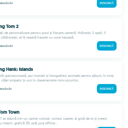
descărcări
DESCARCĂ
ing Tom 2
ii de personalizare pentru pisoi și fiecare cameră. Hrănești, îl speli, îl
 călătorești, el îți repetă frazele cu voce haioasă...
descărcări
DESCARCĂ
ing Hank: Islands
sulă spectaculoasă, pui momeli și fotografiezi animale pentru album, în timp
 cățel simpatic și urci în clasamentele mini-jocurilor...
escărcări
DESCARCĂ
 Tom Town
t7 se adună într-un cartier colorat: vizitezi casele, ai grijă de ei și creezi
 mașini, grafică 3D, poți juca offline...