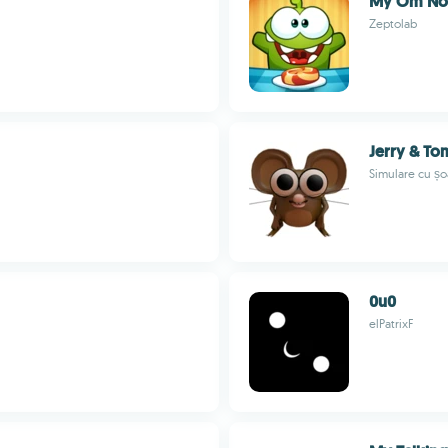
My Om No
Zeptolab
Jerry & To
Simulare cu șoar
0u0
elPatrixF