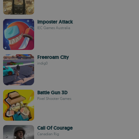
Imposter Attack
IEC Games Australia
Freeroam City
indig0
Battle Gun 3D
Pixel Shooter Games
Call Of Courage
Canadian Rig