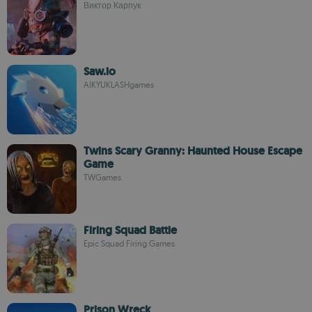
Виктор Карпук
Saw.io
AIKYUKLASHgames
Twins Scary Granny: Haunted House Escape
Game
TWGames
Firing Squad Battle
Epic Squad Firing Games
Prison Wreck