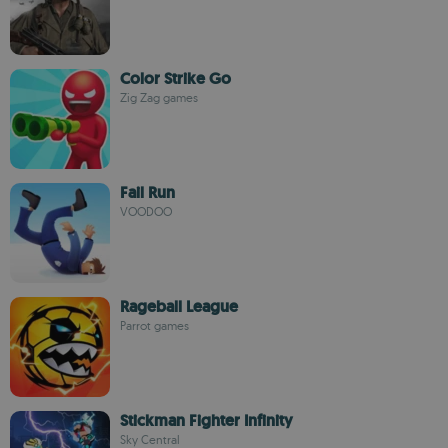
Color Strike Go
Zig Zag games
Fail Run
VOODOO
Rageball League
Parrot games
Stickman Fighter Infinity
Sky Central