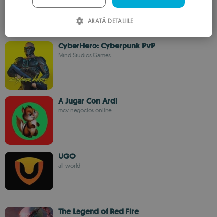
ITALIAN
ARATĂ DETALIILE
SPANISH
ROMANIAN
CyberHero: Cyberpunk PvP
Mind Studios Games
A Jugar Con Ardi
mcv negocios online
UGO
all world
The Legend of Red Fire