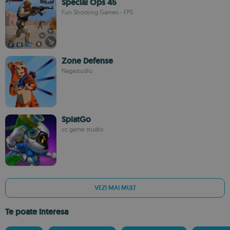
Special Ops 45
Fun Shooting Games - FPS
Zone Defense
Nagastudio
SplatGo
cc game studio
VEZI MAI MULT
Te poate interesa