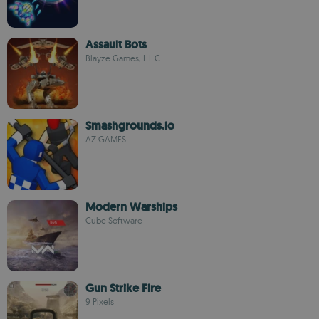
Assault Bots
Blayze Games, L.L.C.
Smashgrounds.io
AZ GAMES
Modern Warships
Cube Software
Gun Strike Fire
9 Pixels