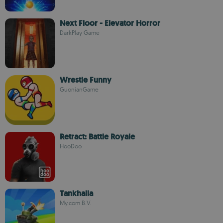
Next Floor - Elevator Horror
DarkPlay Game
Wrestle Funny
GuonianGame
Retract: Battle Royale
HooDoo
Tankhalla
My.com B.V.