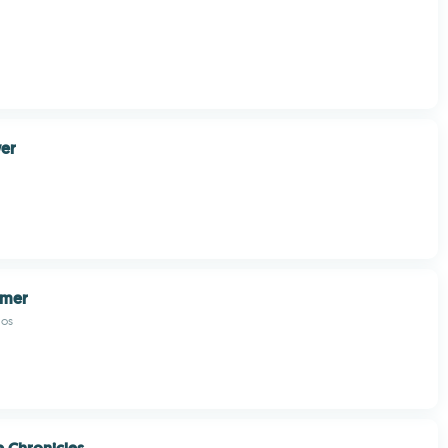
er
mer
ios