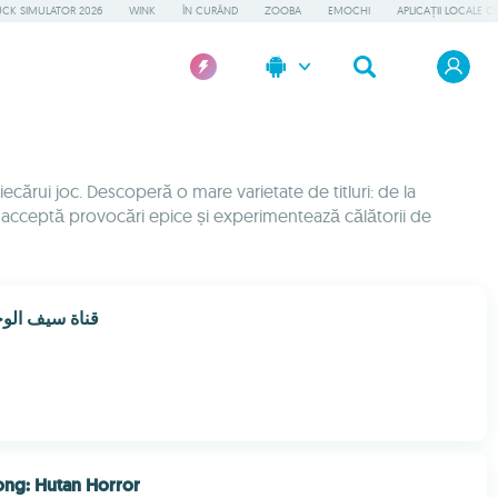
UCK SIMULATOR 2026
WINK
ÎN CURÂND
ZOOBA
EMOCHI
APLICAȚII LOCALE C
cărui joc. Descoperă o mare varietate de titluri: de la
, acceptă provocări epice și experimentează călătorii de
قناة ‏سيف ‏الو
ng: Hutan Horror