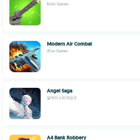
Rollic Games
Modern Air Combat
4Fun Games
Angel Saga
알케미스트게임즈
A4 Bank Robbery