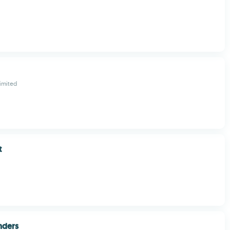
Limited
t
nders