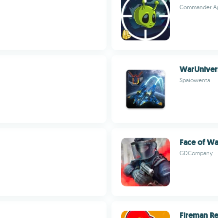
Commander A
WarUniver
Spaiowenta
Face of Wa
GDCompany
Fireman R