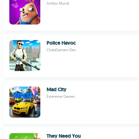
Artifex Mundi
Police Havoc
ChalaGamers Dev
Mad City
Extereme Games
They Need You