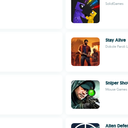
SolidGames
Stay Alive
Dokole Paroli 
Sniper Sho
Mouse Games
Alien Defe