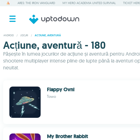
ARES: THE IRON VANGUARD
MY HERO ACADEMIA UNITED SURVIVAL
TICKET HER
ANDROID
/
JOCURI
/
ACȚIUNE, AVENTURĂ
Acțiune, aventură - 180
Pășește în lumea jocurilor de acțiune și aventură pentru Androi
shootere multiplayer intense pline de lupte până la aventuri o
neuitat.
Flappy Ovni
Towo
My Brother Rabbit