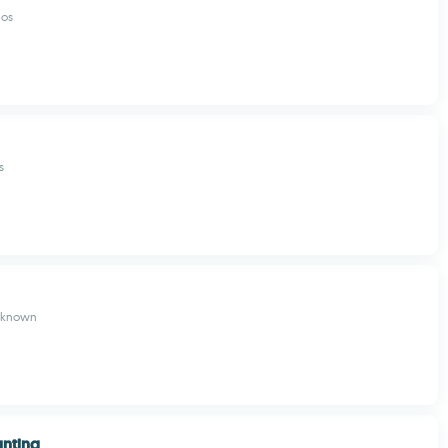
ios
s
nknown
unting