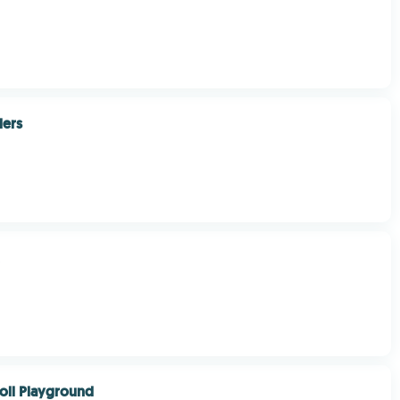
lers
oll Playground