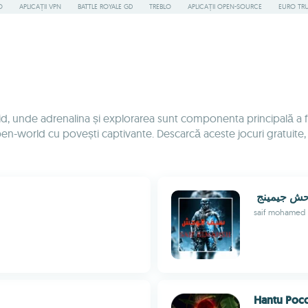
O
APLICAȚII VPN
BATTLE ROYALE GD
TREBLO
APLICAȚII OPEN-SOURCE
EURO TR
d, unde adrenalina și explorarea sunt componenta principală a fie
pen-world cu povești captivante. Descarcă aceste jocuri gratuite
حش ‏جيمينج ‏
saif mohamed
Hantu Poco