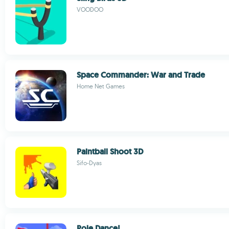
VOODOO
Space Commander: War and Trade
Home Net Games
Paintball Shoot 3D
Sifo-Dyas
Pole Dance!