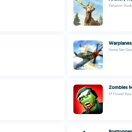
Delusion Studi
Warplanes
Home Net Ga
Zombies M
FP Flower Pow
Postrunner