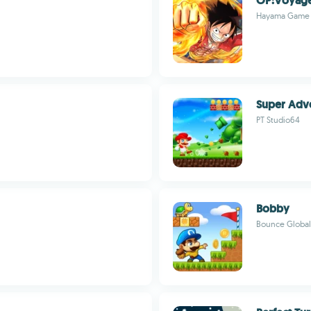
OP:Voyage
Hayama Game
Super Adv
PT Studio64
Bobby
Bounce Global