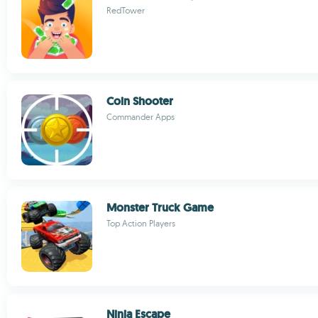
RedTower
Coin Shooter
Commander Apps
Monster Truck Game
Top Action Players
Ninja Escape