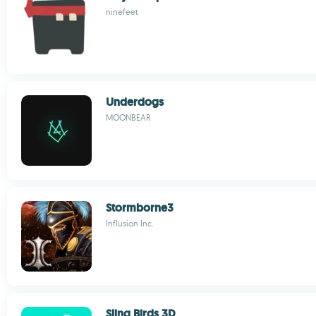
ninefeet
Underdogs
MOONBEAR
Stormborne3
Influsion Inc.
Sling Birds 3D