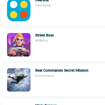
c4arena
Aland Kamal
Street Boss
WillBeFun
Real Commando Secret Mission
Active Invasion