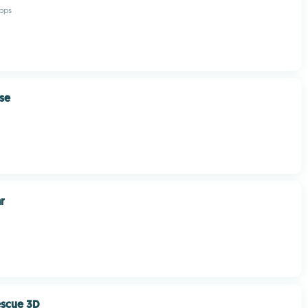
pps
se
r
escue 3D