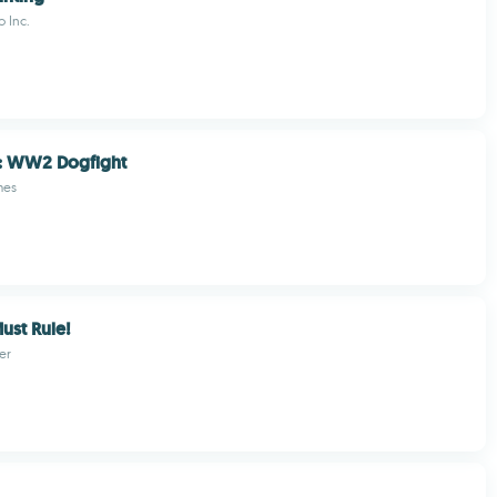
o Inc.
: WW2 Dogfight
mes
ust Rule!
er