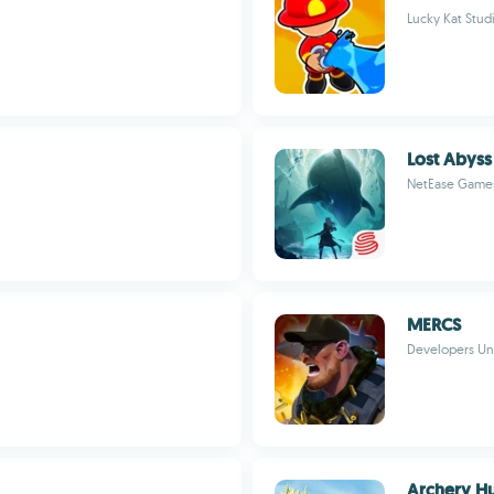
Lucky Kat Stud
Lost Abyss
NetEase Game
MERCS
Developers U
Archery H