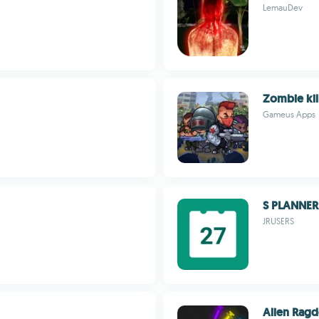
LemauDev
Zombie kil
Gameus Apps
S PLANNER
JRUSERS
Alien Ragd