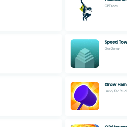
OPTYdev
Speed Tow
GusGame
Grow Ham
Lucky Kat Stud