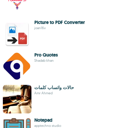
Picture to PDF Converter
joan16v
Pro Quotes
Shadab khan
حالات واتساب كلمات
Amr Ahmed
Notepad
apptechno studio