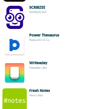
SCRIBZEE
HAMELIN SAS
Power Thesaurus
Radyushin & Co
Writeaday
Appaday Labs
Fresh Notes
Henry Hell