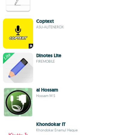
Coptext
ASU-ALITENEROX
Dinotes Lite
FIREMOBILE
al Hossam
Hossam M S
Khondokar IT
Khondokar Enamul Haque