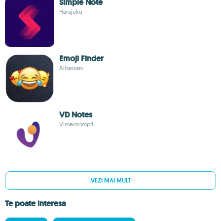
Simple Note
Harajuku
Emoji Finder
Alhassani
VD Notes
Vimeotomp4
VEZI MAI MULT
Te poate interesa