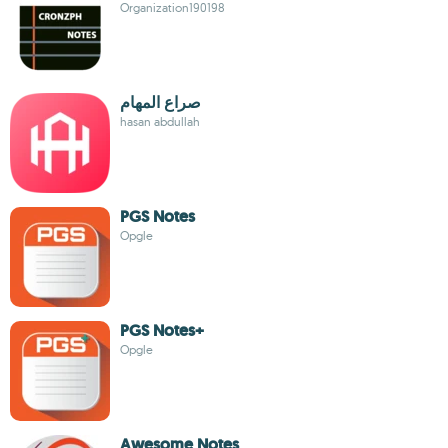
Organization190198
صراع المهام
hasan abdullah
PGS Notes
Opgle
PGS Notes+
Opgle
Awesome Notes