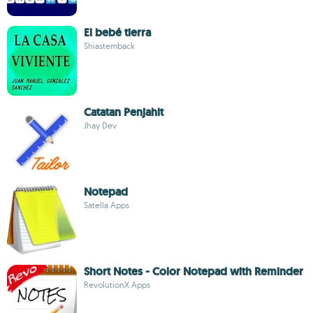
El bebé tierra
Shiastemback
Catatan Penjahit
Jhay Dev
Notepad
Satella Apps
Short Notes - Color Notepad with Reminder
RevolutionX Apps