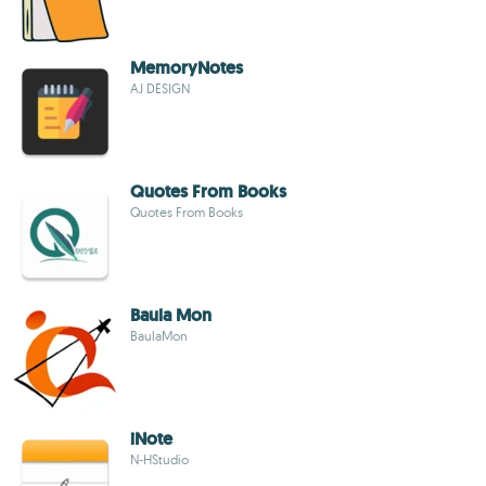
MemoryNotes
AJ DESIGN
Quotes From Books
Quotes From Books
Baula Mon
BaulaMon
iNote
N-HStudio