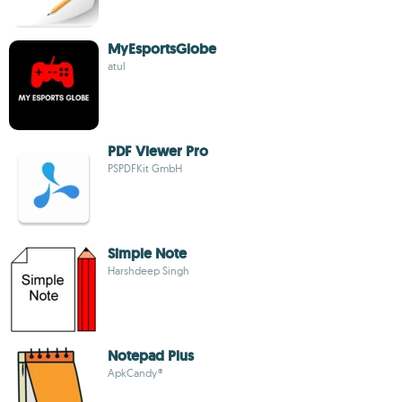
MyEsportsGlobe
atul
PDF Viewer Pro
PSPDFKit GmbH
Simple Note
Harshdeep Singh
Notepad Plus
ApkCandy®