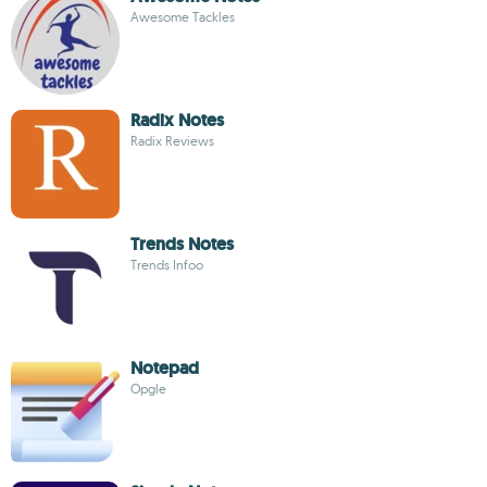
Awesome Tackles
Radix Notes
Radix Reviews
Trends Notes
Trends Infoo
Notepad
Opgle