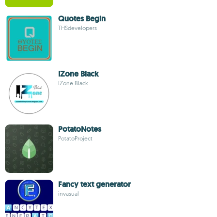
Quotes Begin
THSdevelopers
IZone Black
IZone Black
PotatoNotes
PotatoProject
Fancy text generator
invasual