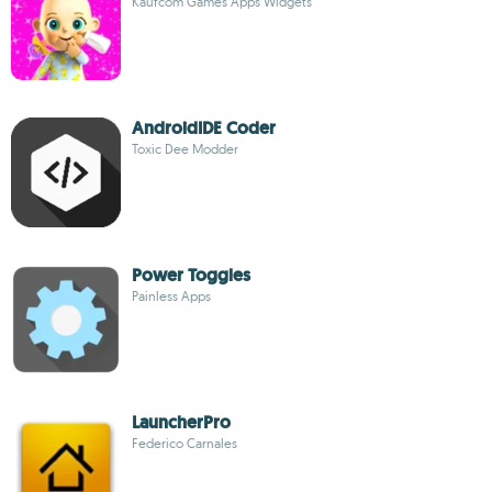
Kaufcom Games Apps Widgets
AndroidIDE Coder
Toxic Dee Modder
Power Toggles
Painless Apps
LauncherPro
Federico Carnales