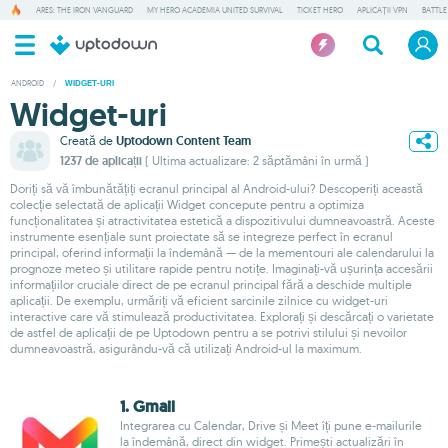
ARES: THE IRON VANGUARD
MY HERO ACADEMIA UNITED SURVIVAL
TICKET HERO
APLICAȚII VPN
BATTLE
ANDROID
/
WIDGET-URI
Widget-uri
Creată de
Uptodown Content Team
1237 de aplicații
( Ultima actualizare: 2 săptămâni în urmă )
Doriți să vă îmbunătățiți ecranul principal al Android-ului? Descoperiți această
colecție selectată de aplicații Widget concepute pentru a optimiza
funcționalitatea și atractivitatea estetică a dispozitivului dumneavoastră. Aceste
instrumente esențiale sunt proiectate să se integreze perfect în ecranul
principal, oferind informații la îndemână — de la mementouri ale calendarului la
prognoze meteo și utilitare rapide pentru notițe. Imaginați-vă ușurința accesării
informațiilor cruciale direct de pe ecranul principal fără a deschide multiple
aplicații. De exemplu, urmăriți vă eficient sarcinile zilnice cu widget-uri
interactive care vă stimulează productivitatea. Explorați și descărcați o varietate
de astfel de aplicații de pe Uptodown pentru a se potrivi stilului și nevoilor
dumneavoastră, asigurându-vă că utilizați Android-ul la maximum.
1. Gmail
Integrarea cu Calendar, Drive și Meet îți pune e-mailurile
la îndemână, direct din widget. Primești actualizări în