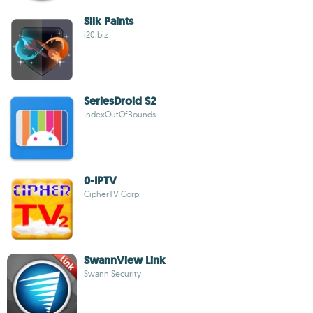
Silk Paints
i20.biz
SeriesDroid S2
IndexOutOfBounds
0-IPTV
CipherTV Corp.
SwannView Link
Swann Security