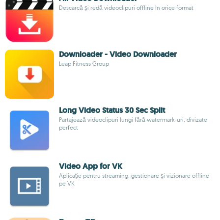
Descarcă și redă videoclipuri offline în orice format
Downloader - Video Downloader
Leap Fitness Group
Long Video Status 30 Sec Split
Partajează videoclipuri lungi fără watermark-uri, divizate
perfect
Video App for VK
Aplicație pentru streaming, gestionare și vizionare offline
pe VK