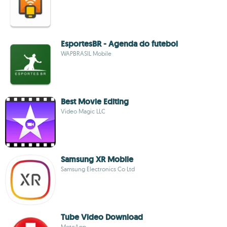
EsportesBR - Agenda do futebol
WAPBRASIL Mobile
Best Movie Editing
Video Magic LLC
Samsung XR Mobile
Samsung Electronics Co Ltd
Tube Video Download
MoteApp