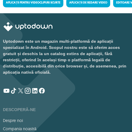
APLICAȚII PENTRU VIDEOCLIPURI SCURTE
APLICAȚII DE REDARE VIDEO
EDITOARE 
Uptodown este un magazin multi-platformă de aplicații
specializat în Android. Scopul nostru este să oferim acces
gratuit și deschis la un catalog extins de aplicații, fără
restricții, oferind în același timp o platformă legală de
distribuție, accesibilă din orice browser și, de asemenea, prin
aplicația nativă oficială.
DESCOPERĂ-NE
Despre noi
Compania noastră