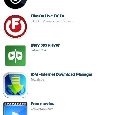
FilmOn Live TV EA
FIlmOn.TV Europa Live TV Free
iPlay SBS Player
PANAGOLA
IDM -Internet Download Manager
Towablue
Free movies
CrownDevs.com