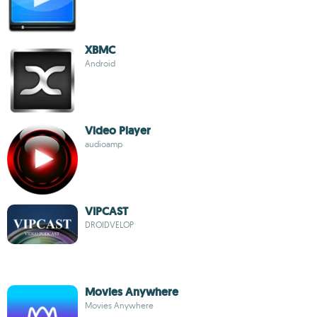
XBMC
Android
Video Player
audioamp
VIPCAST
DROIDVELOP
Movies Anywhere
Movies Anywhere