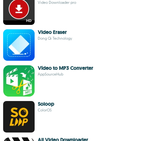
Video Downloader pro
Video Eraser
Dong Qi Technology
Vídeo to MP3 Converter
AppSourceHub
Soloop
ColorOS
All Video Downloader