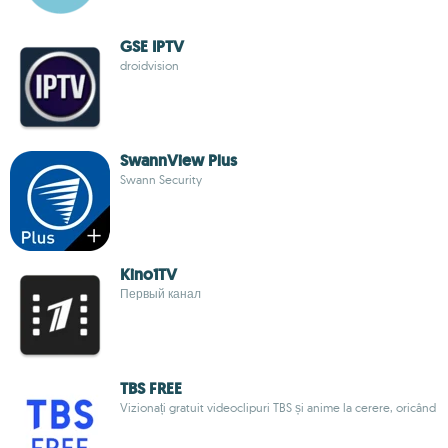
GSE IPTV
droidvision
SwannView Plus
Swann Security
Kino1TV
Первый канал
TBS FREE
Vizionați gratuit videoclipuri TBS și anime la cerere, oricând