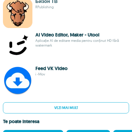
Бизон ТВ
RPublishing
AI Video Editor, Maker - Utool
Aplicație AI de editare media pentru conținut HD fără
watermark
Feed VK Video
i -Mov
VEZI MAI MULT
Te poate interesa