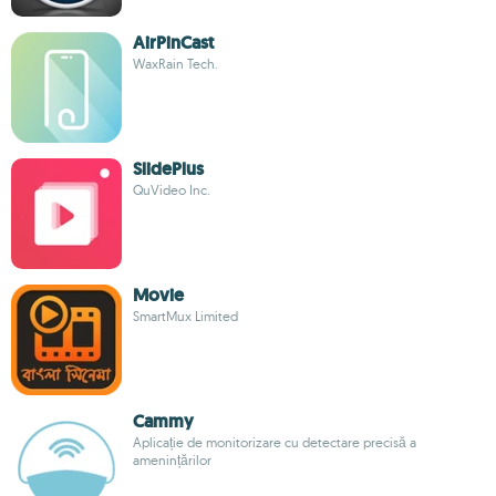
AirPinCast
WaxRain Tech.
SlidePlus
QuVideo Inc.
Movie
SmartMux Limited
Cammy
Aplicație de monitorizare cu detectare precisă a
amenințărilor