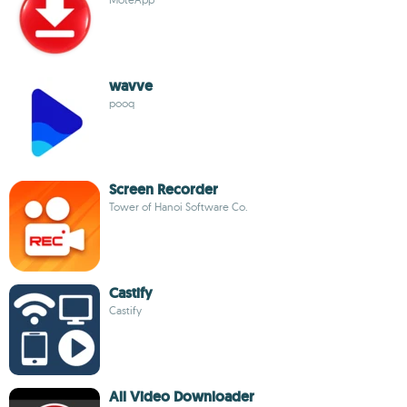
wavve
pooq
Screen Recorder
Tower of Hanoi Software Co.
Castify
Castify
All Video Downloader