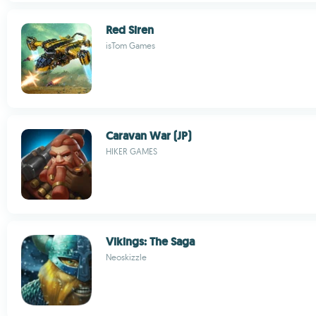
Red Siren
isTom Games
Caravan War (JP)
HIKER GAMES
Vikings: The Saga
Neoskizzle