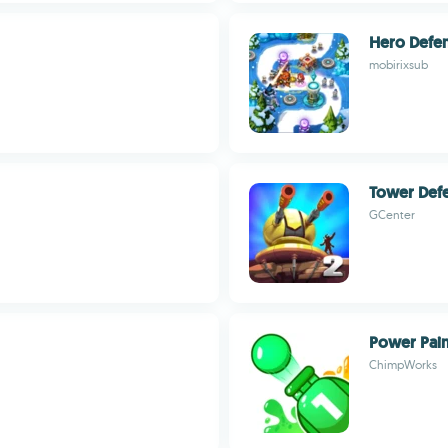
Hero Defen
mobirixsub
Tower Defe
GCenter
Power Pain
ChimpWorks