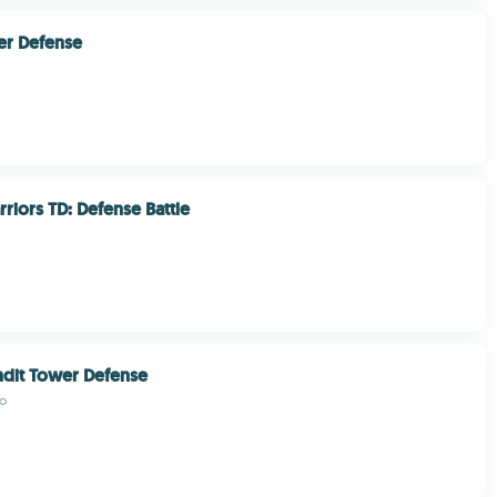
er Defense
riors TD: Defense Battle
ndit Tower Defense
o