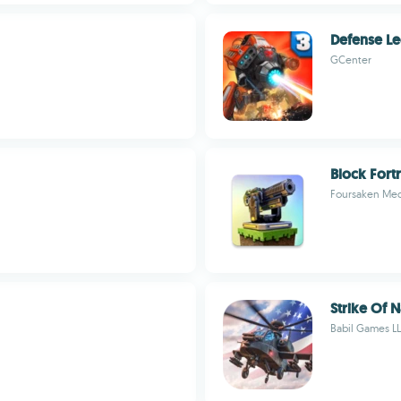
Defense Le
GCenter
Block Fort
Foursaken Med
Strike Of N
Babil Games L