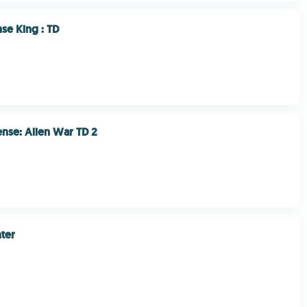
se King : TD
nse: Alien War TD 2
ter