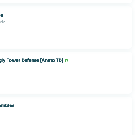
se
dio
ly Tower Defense (Anuto TD)
ombies