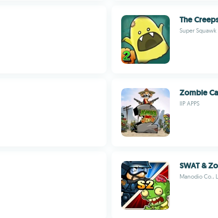
The Creeps
Super Squawk 
Zombie Ca
IIP APPS
SWAT & Zo
Manodio Co., L