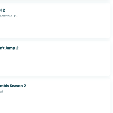
! 2
Software LLC
n't Jump 2
mbis Season 2
td.