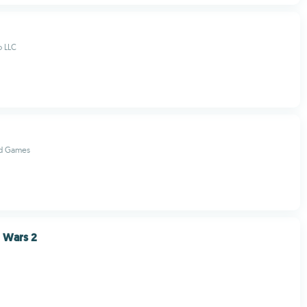
o LLC
ed Games
 Wars 2