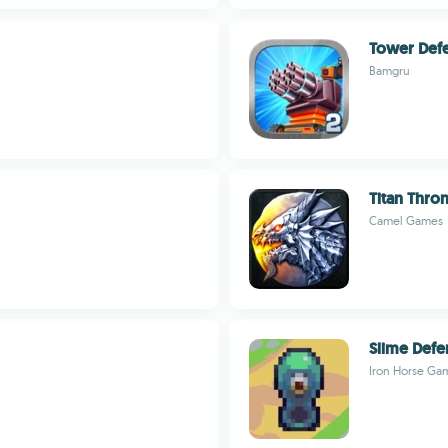
Tower Defe
Bamgru
Titan Thro
Camel Games
Slime Defe
Iron Horse Ga