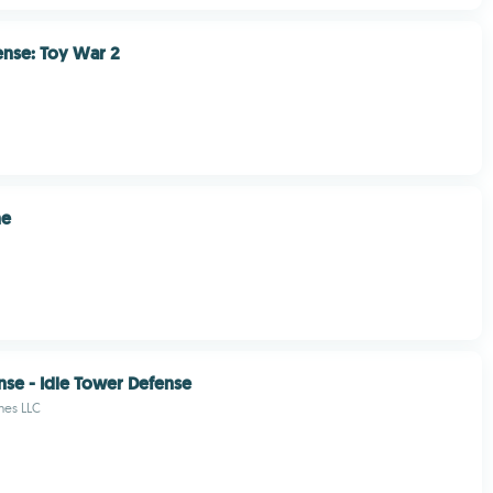
nse: Toy War 2
ne
nse - Idle Tower Defense
mes LLC