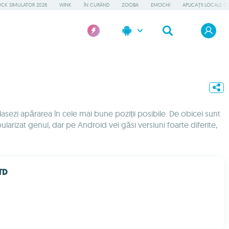
UCK SIMULATOR 2026
WINK
ÎN CURÂND
ZOOBA
EMOCHI
APLICAȚII LOCALE C
lasezi apărarea în cele mai bune poziții posibile. De obicei sunt
larizat genul, dar pe Android vei găsi versiuni foarte diferite,
TD