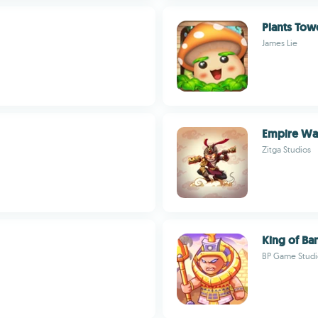
Plants Tow
James Lie
Empire War
Zitga Studios
King of Ba
BP Game Studi