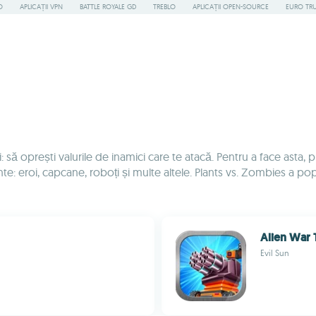
O
APLICAȚII VPN
BATTLE ROYALE GD
TREBLO
APLICAȚII OPEN-SOURCE
EURO TR
 să oprești valurile de inamici care te atacă. Pentru a face asta, p
e: eroi, capcane, roboți și multe altele. Plants vs. Zombies a popu
Alien War 
Evil Sun