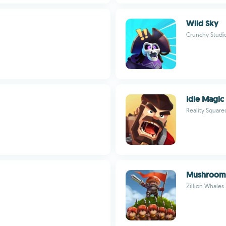
Wild Sky
Crunchy Studi
Idle Magic
Reality Squar
Mushroom
Zillion Whales