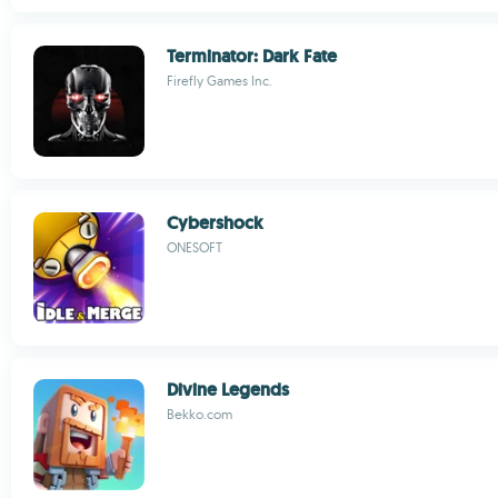
Terminator: Dark Fate
Firefly Games Inc.
Cybershock
ONESOFT
Divine Legends
Bekko.com