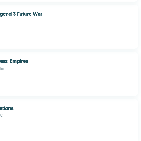
gend 3 Future War
ress: Empires
ia
ations
LC