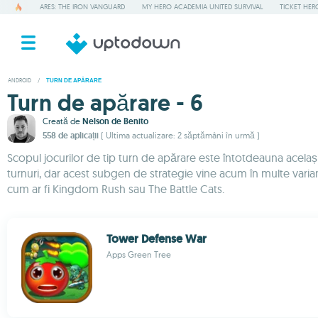
ARES: THE IRON VANGUARD
MY HERO ACADEMIA UNITED SURVIVAL
TICKET HER
ANDROID
/
TURN DE APĂRARE
Turn de apărare - 6
Creată de
Nelson de Benito
558 de aplicații
( Ultima actualizare: 2 săptămâni în urmă )
Scopul jocurilor de tip turn de apărare este întotdeauna același:
turnuri, dar acest subgen de strategie vine acum în multe variant
cum ar fi Kingdom Rush sau The Battle Cats.
Tower Defense War
Apps Green Tree