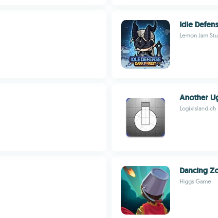
Idle Defen
Lemon Jam Stu
Another Ug
LogixIsland.ch
Dancing Z
Higgs Game