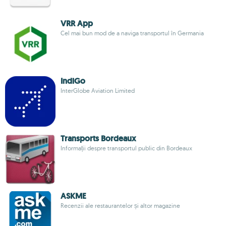
VRR App
Cel mai bun mod de a naviga transportul în Germania
IndiGo
InterGlobe Aviation Limited
Transports Bordeaux
Informații despre transportul public din Bordeaux
ASKME
Recenzii ale restaurantelor și altor magazine