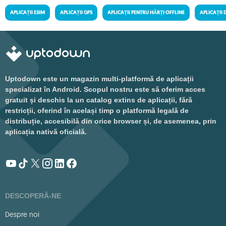
APLICAȚII ESIM
APLICAȚII GPS
APLICAȚII PENTRU HĂRȚI OFFLINE
APLICAȚII
Uptodown este un magazin multi-platformă de aplicații
specializat în Android. Scopul nostru este să oferim acces
gratuit și deschis la un catalog extins de aplicații, fără
restricții, oferind în același timp o platformă legală de
distribuție, accesibilă din orice browser și, de asemenea, prin
aplicația nativă oficială.
DESCOPERĂ-NE
Despre noi