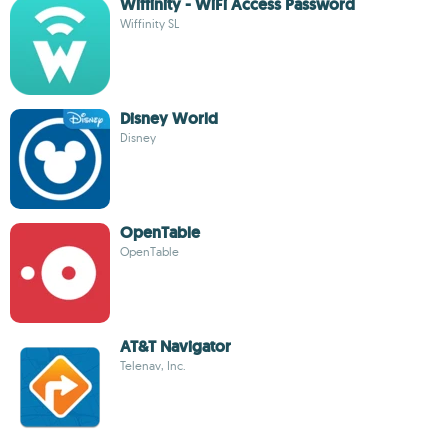
Wiffinity - WiFi Access Password
Wiffinity SL
Disney World
Disney
OpenTable
OpenTable
AT&T Navigator
Telenav, Inc.