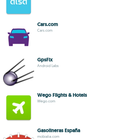
Cars.com
Cars.com
GpsFix
Android Labs
Wego Flights & Hotels
Wego.com
Gasolineras España
mobialia.com