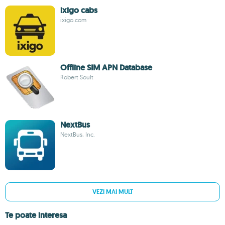
ixigo cabs
ixigo.com
Offline SIM APN Database
Robert Soult
NextBus
NextBus, Inc.
VEZI MAI MULT
Te poate interesa