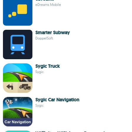
eDreams Mobile
Smarter Subway
DoppelSoft
Sygic Truck
Sygic.
Sygic Car Navigation
Sygic