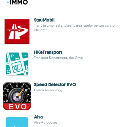
StauMobil
Trafic în timp real și planificarea rutelor pentru călătorii
eficiente
HKeTransport
Transport Department, the Gove
Speed Detector EVO
HyXen Technology
Alsa
Alsa Autobuses