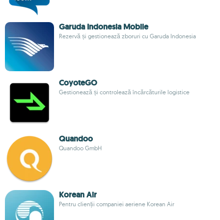
Garuda Indonesia Mobile
Rezervă și gestionează zboruri cu Garuda Indonesia
CoyoteGO
Gestionează și controlează încărcăturile logistice
Quandoo
Quandoo GmbH
Korean Air
Pentru clienții companiei aeriene Korean Air