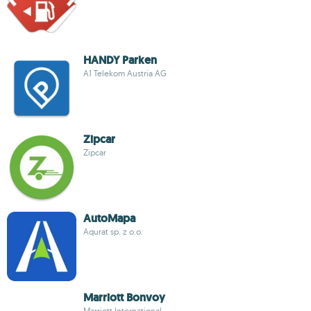
HANDY Parken
A1 Telekom Austria AG
Zipcar
Zipcar
AutoMapa
Aqurat sp. z o.o.
Marriott Bonvoy
Marriott International