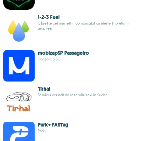
1-2-3 Fuel
Găsește cel mai ieftin combustibil cu alerte și prețuri în
timp real
mobizapSP Passageiro
Consórcio 3C
Tirhal
Serviciu versatil de rezervări taxi în Sudan
Park+ FASTag
Park+