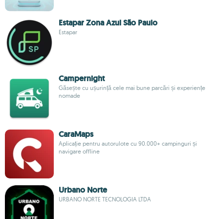
Estapar Zona Azul São Paulo
Estapar
Campernight
Găsește cu ușurință cele mai bune parcări și experiențe
nomade
CaraMaps
Aplicație pentru autorulote cu 90.000+ campinguri și
navigare offline
Urbano Norte
URBANO NORTE TECNOLOGIA LTDA