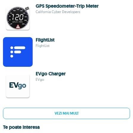
GPS Speedometer-Trip Meter
California Cyber Developers
FlightList
FlightList
EVgo Charger
EVgo
VEZI MAI MULT
Te poate interesa