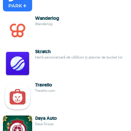
Wanderlog
Wanderlog
Skratch
Hartă personalizată de călătorii și planner de bucket list
Travelio
Travelio.com
Daya Auto
Daya Group