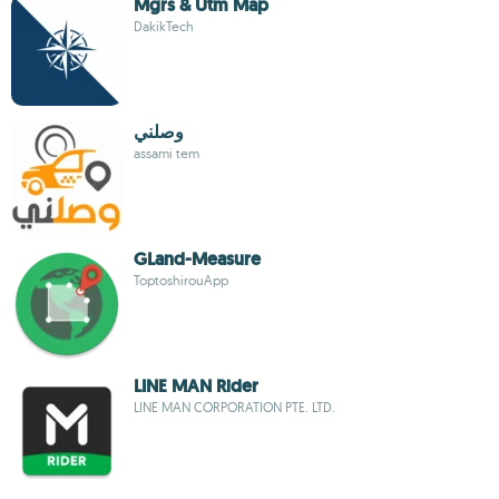
Mgrs & Utm Map
DakikTech
وصلني
assami tem
GLand-Measure
ToptoshirouApp
LINE MAN Rider
LINE MAN CORPORATION PTE. LTD.