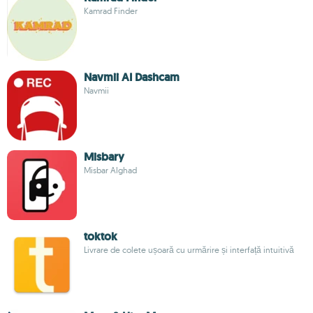
Kamrad Finder
Navmii AI Dashcam
Navmii
Misbary
Misbar Alghad
toktok
Livrare de colete ușoară cu urmărire și interfață intuitivă