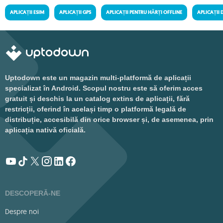
APLICAȚII ESIM
APLICAȚII GPS
APLICAȚII PENTRU HĂRȚI OFFLINE
APLICAȚII
Uptodown este un magazin multi-platformă de aplicații
specializat în Android. Scopul nostru este să oferim acces
gratuit și deschis la un catalog extins de aplicații, fără
restricții, oferind în același timp o platformă legală de
distribuție, accesibilă din orice browser și, de asemenea, prin
aplicația nativă oficială.
DESCOPERĂ-NE
Despre noi