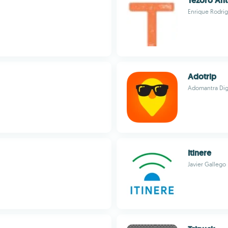
Tezoro An
Enrique Rodri
Adotrip
Adomantra Digit
Itinere
Javier Gallego