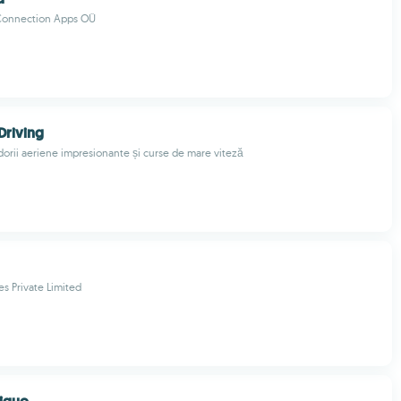
 Connection Apps OÜ
Driving
dorii aeriene impresionante și curse de mare viteză
s Private Limited