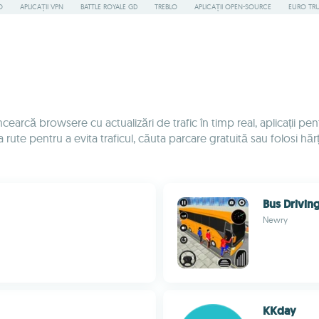
O
APLICAȚII VPN
BATTLE ROYALE GD
TREBLO
APLICAȚII OPEN-SOURCE
EURO TR
ncearcă browsere cu actualizări de trafic în timp real, aplicații p
 rute pentru a evita traficul, căuta parcare gratuită sau folosi hăr
Bus Drivin
Newry
KKday