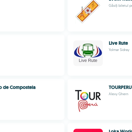
Găsiți biletul 
Live Rute
Yolmar Sidray
ago de Compostela
TOURPERU
Alexy Ghern
Loka Worl