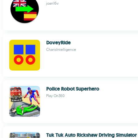
joan16v
DoveyRide
CharisIntelligence
Police Robot Superhero
Play On360
Tuk Tuk Auto Rickshaw Driving Simulator