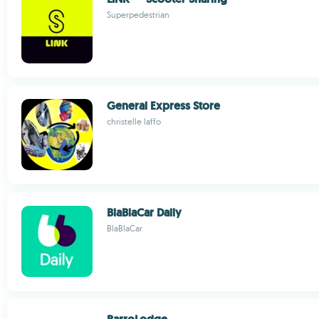
Superpedestrian
General Express Store
christelle laffo
BlaBlaCar Daily
BlaBlaCar