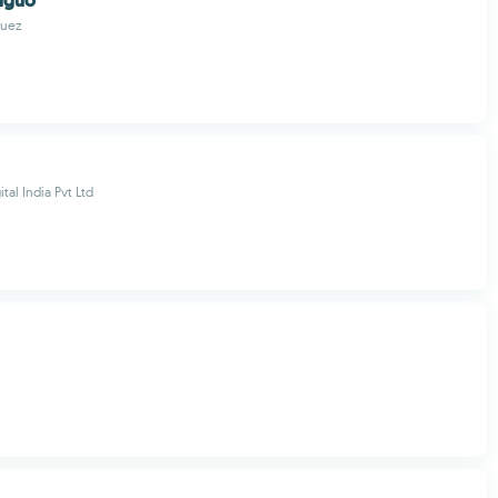
tiguo
guez
al India Pvt Ltd