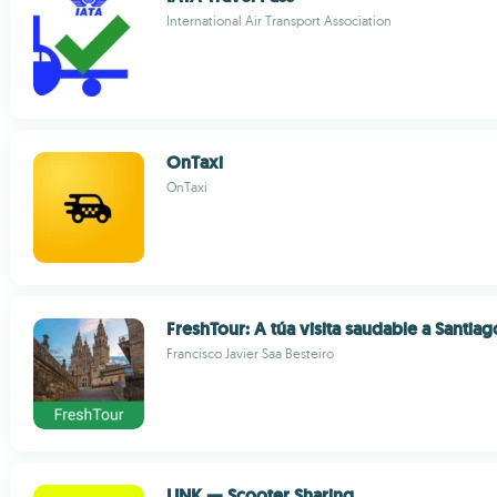
International Air Transport Association
OnTaxi
OnTaxi
FreshTour: A túa visita saudable a Santi
Francisco Javier Saa Besteiro
LINK — Scooter Sharing