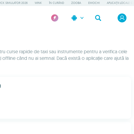
UCK SIMULATOR 2026
WINK
ÎN CURÂND
ZOOBA
EMOCHI
APLICAȚII LOCALE C
entru curse rapide de taxi sau instrumente pentru a verifica cele
ți offline când nu ai semnal. Dacă există o aplicație care ajută la
g