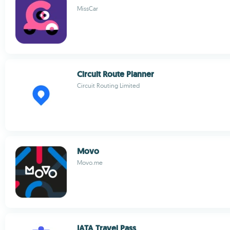
MissCar
Circuit Route Planner
Circuit Routing Limited
Movo
Movo.me
IATA Travel Pass