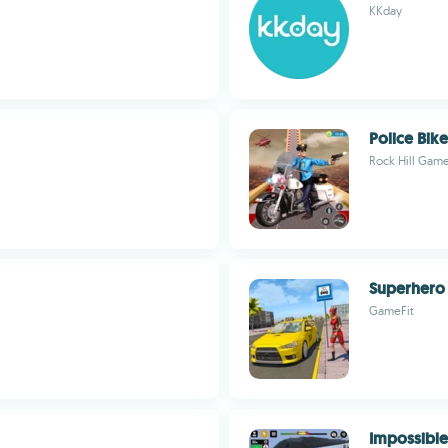
KKday
Police Bik
Rock Hill Gam
Superhero 
GameFit
Impossible