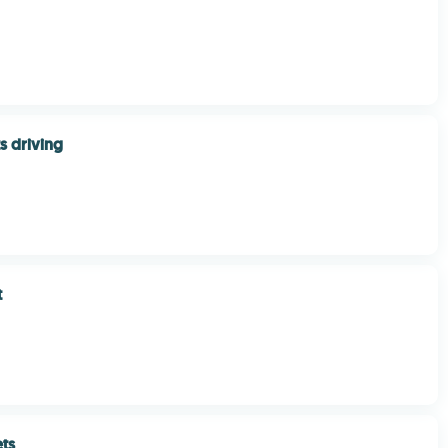
s driving
t
ets