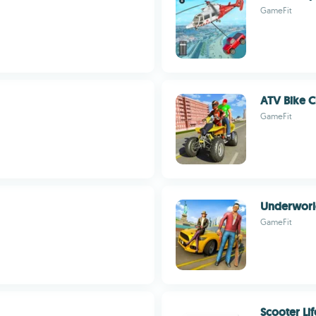
GameFit
ATV Bike C
GameFit
Underworld
GameFit
Scooter Lif