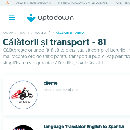
ARES: THE IRON VANGUARD
MY HERO ACADEMIA UNITED SURVIVAL
TICKET HER
ANDROID
/
APLICAȚII
/
MOD DE VIAȚĂ
/
CĂLĂTORII ȘI TRANSPORT
Călătorii și transport - 81
Călătorește oriunde fără să te pierzi sau să complici lucrurile. Î
mai recente ore de trafic pentru transportul public. Poți planifica
simplificarea și siguranța călătoriilor, o vei găsi aici.
cliente
antonio gomez blanco
Language Translator English to Spanish