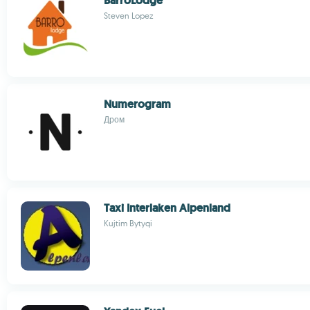
BarroLodge
Steven Lopez
Numerogram
Дром
Taxi Interlaken Alpenland
Kujtim Bytyqi