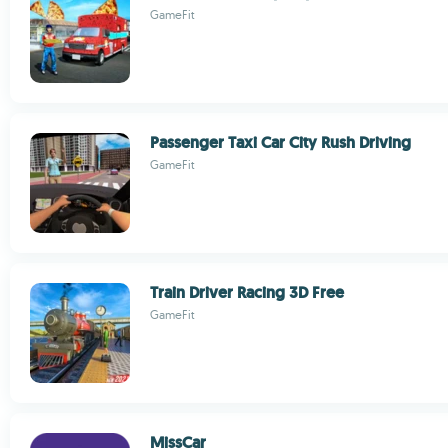
GameFit
Passenger Taxi Car City Rush Driving
GameFit
Train Driver Racing 3D Free
GameFit
MissCar