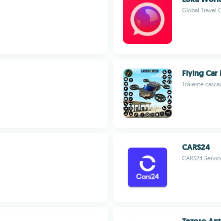
Global Travel
Flying Car 
Trăiește casca
CARS24
CARS24 Service