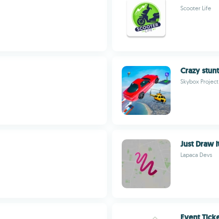
Scooter Life
Crazy stunt
Skybox Project
Just Draw I
Lapaca Devs
Event Tick