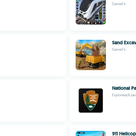
GameFit
Sand Excav
GameFit
National P
Explorează pest
911 Helicop