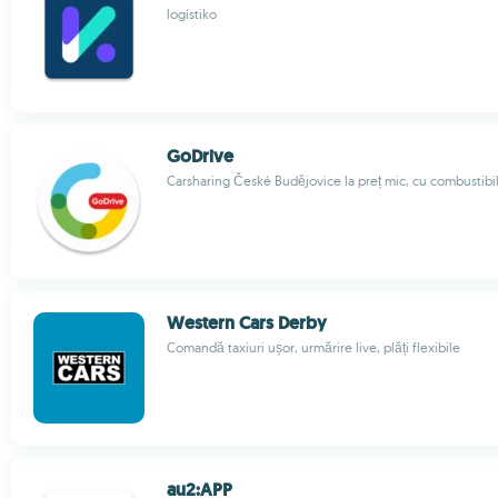
logístiko
GoDrive
Carsharing České Budějovice la preț mic, cu combustibil
Western Cars Derby
Comandă taxiuri ușor, urmărire live, plăți flexibile
au2:APP