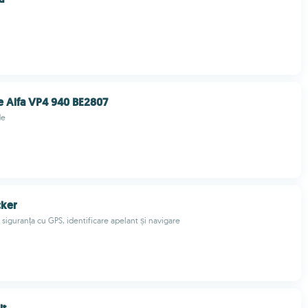
 Alfa VP4 940 BE2807
de
cker
siguranța cu GPS, identificare apelant și navigare