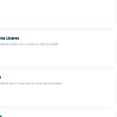
ta Linares
ămâna Mare din Linares cu hărți și tradiții
i
mărire taxi în timp real și curse personalizate
a