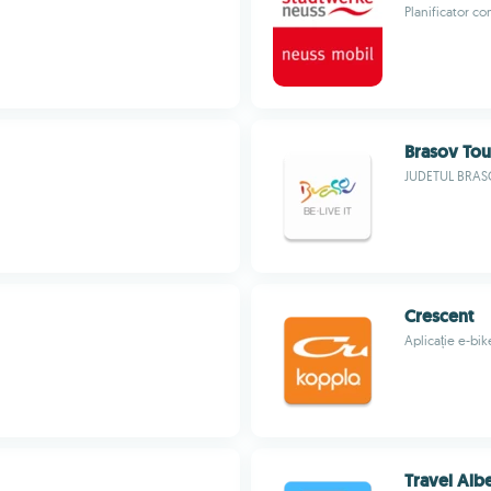
Planificator c
Brasov Tou
JUDETUL BRA
Crescent
Aplicație e-bi
Travel Alb