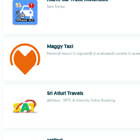
Sam Torres
Maggy Taxi
Rezervă taxiuri în siguranță și evaluează cursele în acea
Sri Atluri Travels
abhibus - SRTC & Intercity Volvo Booking