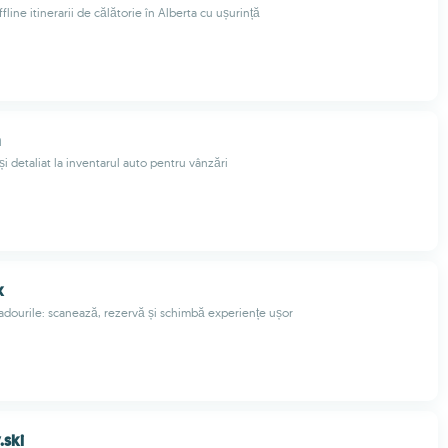
line itinerarii de călătorie în Alberta cu ușurință
m
i detaliat la inventarul auto pentru vânzări
x
dourile: scanează, rezervă și schimbă experiențe ușor
.ski