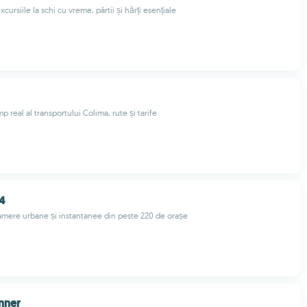
ursiile la schi cu vreme, pârtii și hărți esențiale
mp real al transportului Colima, rute și tarife
4
camere urbane și instantanee din peste 220 de orașe
nner