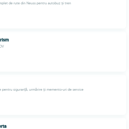
omplet de rute din Neuss pentru autobuz și tren
rism
SOV
ke pentru siguranță, urmărire și memento-uri de service
erta