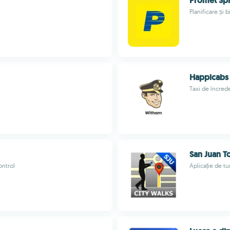
Promet Spl
Planificare și b
Happicabs
Taxi de încrede
San Juan T
ontrol
Aplicație de tu