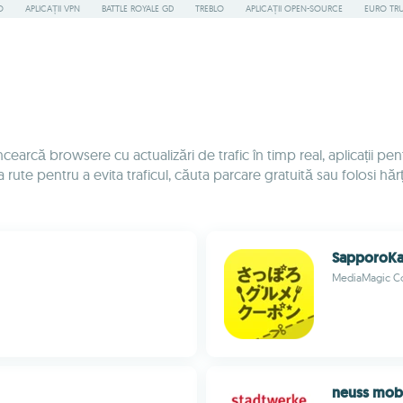
O
APLICAȚII VPN
BATTLE ROYALE GD
TREBLO
APLICAȚII OPEN-SOURCE
EURO TR
ncearcă browsere cu actualizări de trafic în timp real, aplicații p
 rute pentru a evita traficul, căuta parcare gratuită sau folosi hăr
SapporoK
MediaMagic Co
neuss mob