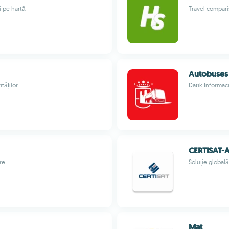
i pe hartă
Travel compar
Autobuses
tăților
Datik Informaci
CERTISAT-
ure
Soluție globală
Mat