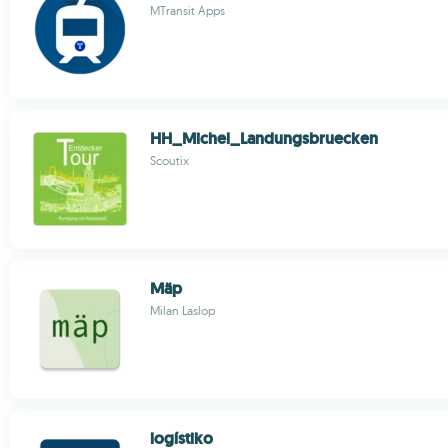
MTransit Apps
HH_Michel_Landungsbruecken
Scoutix
Mäp
Milan Laslop
logístiko