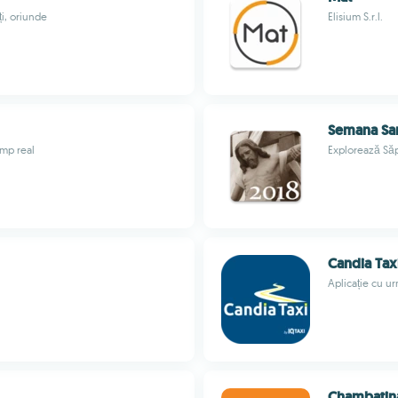
ți, oriunde
Elisium S.r.l.
Semana San
imp real
Explorează Săpt
Candia Tax
Aplicație cu ur
Chambatin