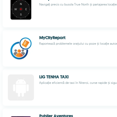
Navigați precis cu busola True North și partajarea locație
MyCityReport
Raportează problemele orașului cu poze și locație autori
LIG TENHA TAXI
Aplicație eficientă de taxi în Niteroi, curse rapide și sig
Publier Aventures