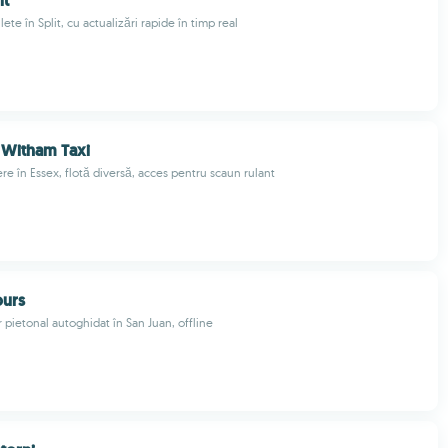
it
ilete în Split, cu actualizări rapide în timp real
 Witham Taxi
re în Essex, flotă diversă, acces pentru scaun rulant
ours
r pietonal autoghidat în San Juan, offline