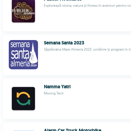
Explorează istoria, natura și fitness în aventuri pentru to
Semana Santa 2023
Săptămâna Mare Almería 2023: urmărire și program în t
Namma Yatri
Moving Tech
Alarm Car Truck Motorbike