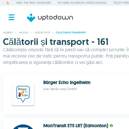
ARES: THE IRON VANGUARD
MY HERO ACADEMIA UNITED SURVIVAL
TICKET HER
ANDROID
/
APLICAȚII
/
MOD DE VIAȚĂ
/
CĂLĂTORII ȘI TRANSPORT
Călătorii și transport - 161
Călătorește oriunde fără să te pierzi sau să complici lucrurile. Î
mai recente ore de trafic pentru transportul public. Poți planifica
simplificarea și siguranța călătoriilor, o vei găsi aici.
Bürger Echo Ingelheim
wer denkt was GmbH
MonTransit ETS LRT (Edmonton)