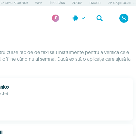
UCK SIMULATOR 2026
WINK
ÎN CURÂND
ZOOBA
EMOCHI
APLICAȚII LOCALE C
entru curse rapide de taxi sau instrumente pentru a verifica cele
ți offline când nu ai semnal. Dacă există o aplicație care ajută la
anko
.,Ltd.
il