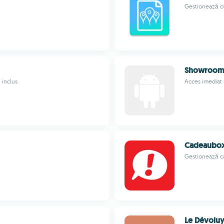
Gestionează off
Showroo
 inclus
Acces imediat ș
Cadeaubo
Gestionează ca
Le Dévoluy