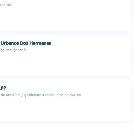
ison 360
 Urbanos Dos Hermanas
ón Inteligente S.L.
APP
 de urmărire și gestionare a vehiculelor în timp real