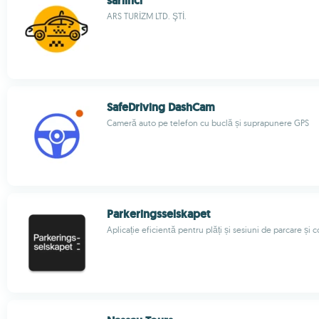
sariinci
ARS TURİZM LTD. ŞTİ.
SafeDriving DashCam
Cameră auto pe telefon cu buclă și suprapunere GPS
Parkeringsselskapet
Aplicație eficientă pentru plăți și sesiuni de parcare și c