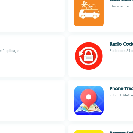
Chambatina
Radio Code
stă aplicație
Radiocode24.
Phone Tra
Îmbunătățește 