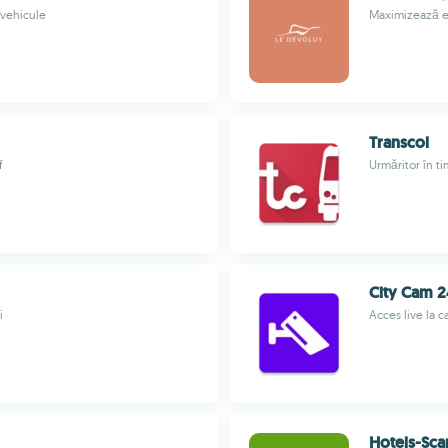
 vehicule
Maximizează exc
Transcol
f
Urmăritor în ti
City Cam 2
i
Acces live la 
Hotels-Sca