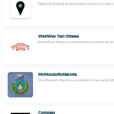
Platformă eficientă de gestionare a curselor și urmărire
WestWay Taxi Ottawa
Rezervă taxi Ottawa cu monitorizare și estimator de tari
MyMondolfoMarotta
Ghid Mondolfo Marotta cu actualizări în timp real și hărț
Compass