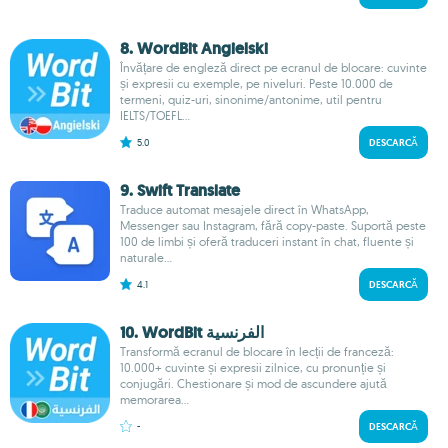
8. WordBit Angielski
Învățare de engleză direct pe ecranul de blocare: cuvinte
și expresii cu exemple, pe niveluri. Peste 10.000 de
termeni, quiz-uri, sinonime/antonime, util pentru
IELTS/TOEFL...
5.0
DESCARCĂ
9. Swift Translate
Traduce automat mesajele direct în WhatsApp,
Messenger sau Instagram, fără copy-paste. Suportă peste
100 de limbi și oferă traduceri instant în chat, fluente și
naturale...
4.1
DESCARCĂ
10. WordBit الفرنسية
Transformă ecranul de blocare în lecții de franceză:
10.000+ cuvinte și expresii zilnice, cu pronunție și
conjugări. Chestionare și mod de ascundere ajută
memorarea...
-
DESCARCĂ