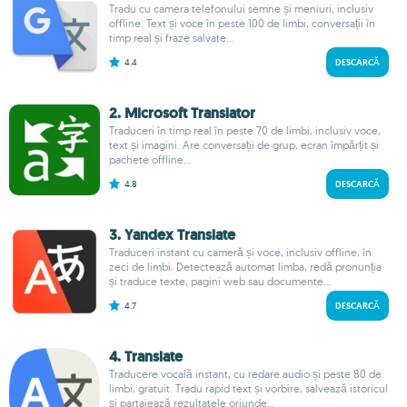
Tradu cu camera telefonului semne și meniuri, inclusiv
offline. Text și voce în peste 100 de limbi, conversații în
timp real și fraze salvate...
4.4
DESCARCĂ
2. Microsoft Translator
Traduceri în timp real în peste 70 de limbi, inclusiv voce,
text și imagini. Are conversații de grup, ecran împărțit și
pachete offline...
4.8
DESCARCĂ
3. Yandex Translate
Traduceri instant cu cameră și voce, inclusiv offline, în
zeci de limbi. Detectează automat limba, redă pronunția
și traduce texte, pagini web sau documente...
4.7
DESCARCĂ
4. Translate
Traducere vocală instant, cu redare audio și peste 80 de
limbi, gratuit. Tradu rapid text și vorbire, salvează istoricul
și partajează rezultatele oriunde...