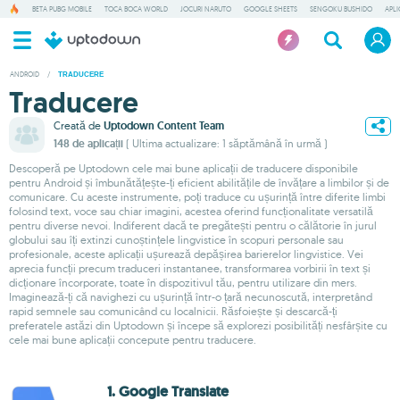
BETA PUBG MOBILE
TOCA BOCA WORLD
JOCURI NARUTO
GOOGLE SHEETS
SENGOKU BUSHIDO
APLI
ANDROID
/
TRADUCERE
Traducere
Creată de
Uptodown Content Team
148 de aplicații
( Ultima actualizare: 1 săptămână în urmă )
Descoperă pe Uptodown cele mai bune aplicații de traducere disponibile
pentru Android și îmbunătățește-ți eficient abilitățile de învățare a limbilor și de
comunicare. Cu aceste instrumente, poți traduce cu ușurință între diferite limbi
folosind text, voce sau chiar imagini, acestea oferind funcționalitate versatilă
pentru diverse nevoi. Indiferent dacă te pregătești pentru o călătorie în jurul
globului sau îți extinzi cunoștințele lingvistice în scopuri personale sau
profesionale, aceste aplicații ușurează depășirea barierelor lingvistice. Vei
aprecia funcții precum traduceri instantanee, transformarea vorbirii în text și
dicționare încorporate, toate în dispozitivul tău, pentru utilizare din mers.
Imaginează-ți că navighezi cu ușurință într-o țară necunoscută, interpretând
rapid semnele sau comunicând cu localnicii. Răsfoiește și descarcă-ți
preferatele astăzi din Uptodown și începe să explorezi posibilități nesfârșite cu
cele mai bune aplicații concepute pentru traducere.
1. Google Translate