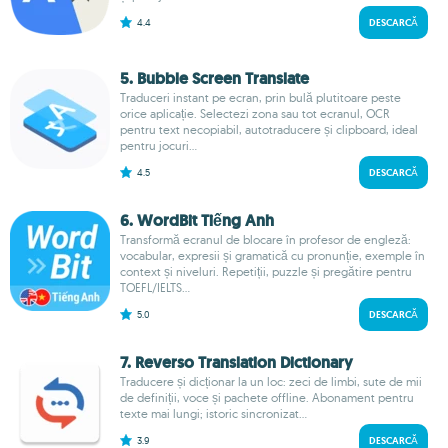
4.4
DESCARCĂ
5. Bubble Screen Translate
Traduceri instant pe ecran, prin bulă plutitoare peste
orice aplicație. Selectezi zona sau tot ecranul, OCR
pentru text necopiabil, autotraducere și clipboard, ideal
pentru jocuri...
4.5
DESCARCĂ
6. WordBit Tiếng Anh
Transformă ecranul de blocare în profesor de engleză:
vocabular, expresii și gramatică cu pronunție, exemple în
context și niveluri. Repetiții, puzzle și pregătire pentru
TOEFL/IELTS...
5.0
DESCARCĂ
7. Reverso Translation Dictionary
Traducere și dicționar la un loc: zeci de limbi, sute de mii
de definiții, voce și pachete offline. Abonament pentru
texte mai lungi; istoric sincronizat...
3.9
DESCARCĂ