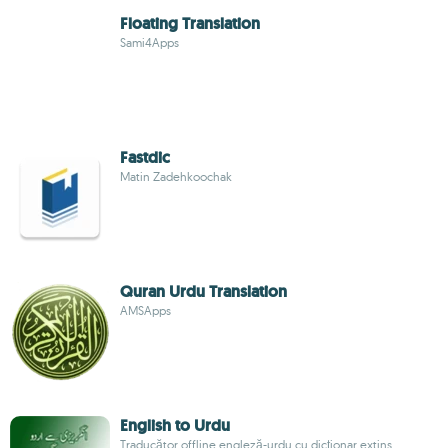
Floating Translation
Sami4Apps
Fastdic
Matin Zadehkoochak
Quran Urdu Translation
AMSApps
English to Urdu
Traducător offline engleză-urdu cu dicționar extins