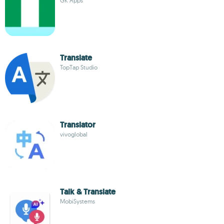
GK Apps
Translate
TopTap Studio
Translator
vivoglobal
Talk & Translate
MobiSystems