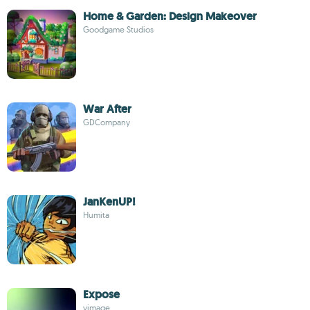
Home & Garden: Design Makeover
Goodgame Studios
War After
GDCompany
JanKenUP!
Humita
Expose
vimage