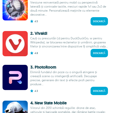
Versiune reinventată pentru mobil cu perspectivă
laterală și controale tactile, meciuri rapide 1v1 sau 2v2 de
două minute. Personalizează mașinile cu elemente
decorative...
4.5
DESCARCĂ
2. Vivaldi
Cauți cu prescurtări (d pentru DuckDuckGo, w pentru
Wikipedia), iar blocarea reclamelor și urmăririi, gruparea
filelor și sincronizarea între dispozitive îți simplifică viața...
4.8
DESCARCĂ
3. PhotoRoom
Elimină fundalul din poze cu o singură atingere și
creează scene cu inteligență artificială. Decupaje
precise, generare din text și efecte profi pentru
produse...
4.3
DESCARCĂ
4. New State Mobile
Viitorul din 2051 schimbă regulile: drone de atac,
vehicule și baricade portabile, dar rămâne battle royale-