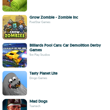
Grow Zombie - Zombie Inc
PixelStar Games
Billiards Pool Cars: Car Demolition Derby
Games
9xt Play Studios
Tasty Planet Lite
Dingo Games
Mad Dogs
Tsartech