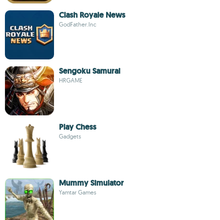
Clash Royale News
GodFather.Inc
Sengoku Samurai
HRGAME
Play Chess
Gadgets
Mummy Simulator
Yamtar Games