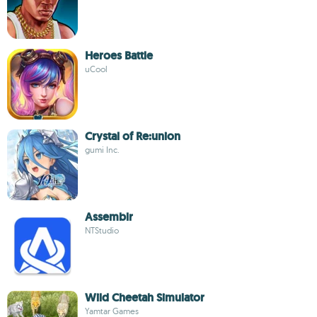
Heroes Battle
uCool
Crystal of Re:union
gumi Inc.
Assemblr
NTStudio
Wild Cheetah Simulator
Yamtar Games