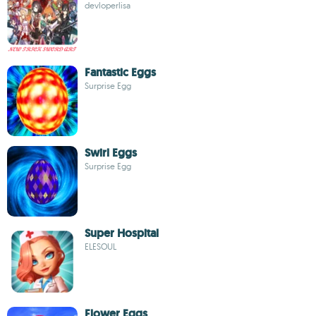
devloperlisa
Fantastic Eggs
Surprise Egg
Swirl Eggs
Surprise Egg
Super Hospital
ELESOUL
Flower Eggs