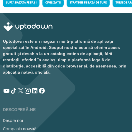
LUPTĂ BAZATĂ PE PAȘI
CIVILIZAŢII
STRATEGIE PE BAZĂ DE TURE
TURN DE AP
Uptodown este un magazin multi-platformă de aplicații
specializat în Android. Scopul nostru este să oferim acces
gratuit și deschis la un catalog extins de aplicații, fără
restricții, oferind în același timp o platformă legală de
distribuție, accesibilă din orice browser și, de asemenea, prin
aplicația nativă oficială.
DESCOPERĂ-NE
Despre noi
Compania noastră