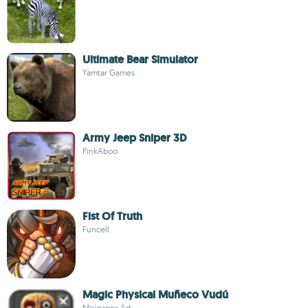
Ultimate Bear Simulator
Yamtar Games
Army Jeep Sniper 3D
PinkAboo
Fist Of Truth
Funcell
Magic Physical Muñeco Vudú
Meigapps Art