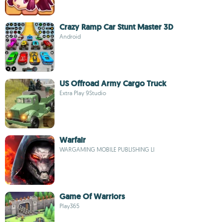
Crazy Ramp Car Stunt Master 3D
Android
US Offroad Army Cargo Truck
Extra Play 9Studio
Warfair
WARGAMING MOBILE PUBLISHING LI
Game Of Warriors
Play365