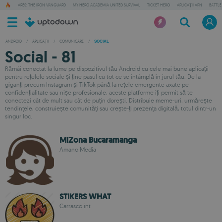
ARES: THE IRON VANGUARD
MY HERO ACADEMIA UNITED SURVIVAL
TICKET HERO
APLICAȚII VPN
BATTLE
ANDROID
/
APLICAȚII
/
COMUNICARE
/
SOCIAL
Social - 81
Rămâi conectat la lume pe dispozitivul tău Android cu cele mai bune aplicații
pentru rețelele sociale și ține pasul cu tot ce se întâmplă în jurul tău. De la
giganți precum Instagram și TikTok până la rețele emergente axate pe
confidențialitate sau nișe profesionale, aceste platforme îți permit să te
conectezi cât de mult sau cât de puțin dorești. Distribuie meme-uri, urmărește
tendințele, construiește comunități sau crește-ți prezența digitală, totul dintr-un
singur loc.
MiZona Bucaramanga
Amano Media
STIKERS WHAT
Carrasco.int