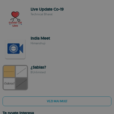
Live Update Co-19
Technical Bharat
India Meet
Himanshuji
¿Sabias?
BUnlimited
VEZI MAI MULT
Te poate interesa