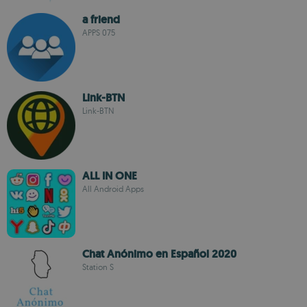
a friend
APPS 075
Link-BTN
Link-BTN
ALL IN ONE
All Android Apps
Chat Anónimo en Español 2020
Station S