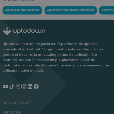
APLICAȚII DE CHAT ALEATORII
APLICAȚII PENTRU VIDEOCLIPURI SCURTE
APLICAȚII
Uptodown este un magazin multi-platformă de aplicații
specializat în Android. Scopul nostru este să oferim acces
gratuit și deschis la un catalog extins de aplicații, fără
restricții, oferind în același timp o platformă legală de
distribuție, accesibilă din orice browser și, de asemenea, prin
aplicația nativă oficială.
DESCOPERĂ-NE
Despre noi