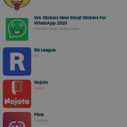
WA Stickers New Emoji Stickers For
WhatsApp 2020
Free New Smart Android apps
Riz League
Rix
Nojoto
Nojoto
Plink
DogApps