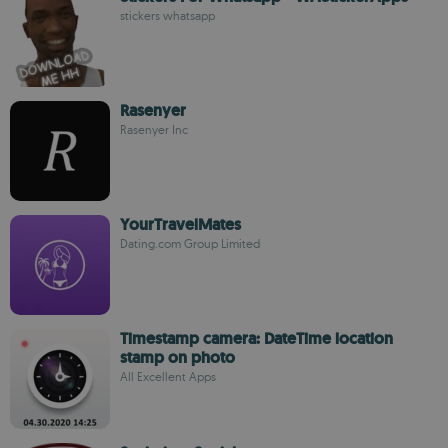
stickers whatsapp
Rasenyer
Rasenyer Inc
YourTravelMates
Dating.com Group Limited
Timestamp camera: DateTime location
stamp on photo
All Excellent Apps