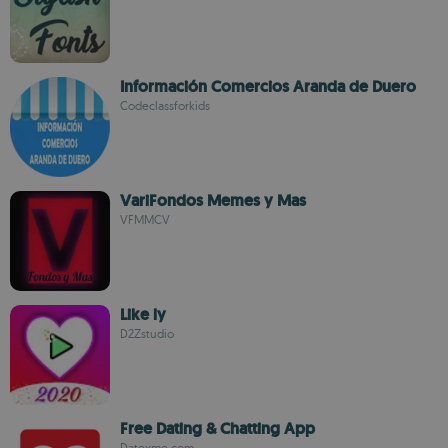
Información Comercios Aranda de Duero
Codeclassforkids
VariFondos Memes y Mas
VFMMCV
Like ly
D2Zstudio
Free Dating & Chatting App
Datexme.com