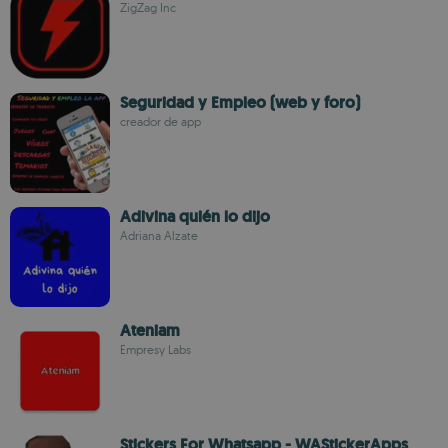
ZigZag Inc
Seguridad y Empleo (web y foro)
creador de app
Adivina quién lo dijo
Adriana Alzate
Ateniam
Empresy Labs
Stickers For Whatsapp - WAStickerApps