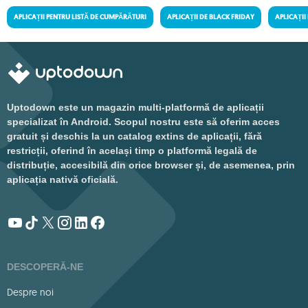
APLICAȚII PENTRU LISTĂ DE CUMPĂRĂTURI
APLICAȚII DE BLACK FRIDAY
APLICAȚII
Uptodown este un magazin multi-platformă de aplicații
specializat în Android. Scopul nostru este să oferim acces
gratuit și deschis la un catalog extins de aplicații, fără
restricții, oferind în același timp o platformă legală de
distribuție, accesibilă din orice browser și, de asemenea, prin
aplicația nativă oficială.
DESCOPERĂ-NE
Despre noi