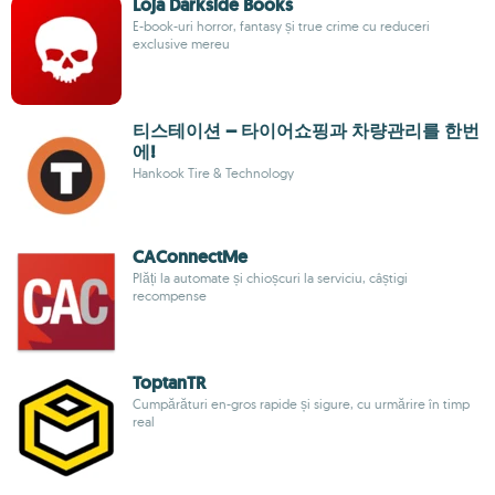
Loja Darkside Books
E-book-uri horror, fantasy și true crime cu reduceri
exclusive mereu
티스테이션 – 타이어쇼핑과 차량관리를 한번
에!
Hankook Tire & Technology
CAConnectMe
Plăți la automate și chioșcuri la serviciu, câștigi
recompense
ToptanTR
Cumpărături en-gros rapide și sigure, cu urmărire în timp
real