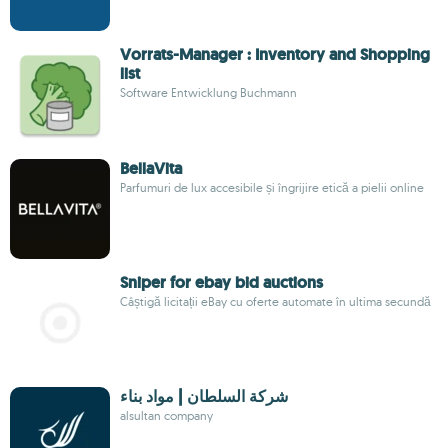
Vorrats-Manager : Inventory and Shopping
list
Software Entwicklung Buchmann
BellaVita
Parfumuri de lux accesibile și îngrijire etică a pielii online
Sniper for ebay bid auctions
Câștigă licitații eBay cu oferte automate în ultima secundă
شركة السلطان | مواد بناء
alsultan company