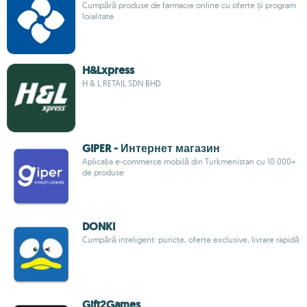
Cumpără produse de farmacie online cu oferte și program
loialitate
H&Lxpress
H & L RETAIL SDN BHD
GIPER - Интернет магазин
Aplicația e-commerce mobilă din Turkmenistan cu 10.000+
de produse
DONKI
Cumpără inteligent: puncte, oferte exclusive, livrare rapidă
Gift2Games