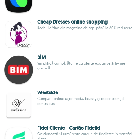
Cheap Dresses online shopping
Rochii ieftine din magazine de top, până la 80% reducere
BİM
Simplifică cumpărăturile cu oferte exclusive și livrare
gratuită
Westside
Cumpără online ușor modă, beauty și decor esențial
pentru casă
Fidel Cliente - Cartão Fidelid
Gestionează și urmărește carduri de fidelitate în portofel
digital