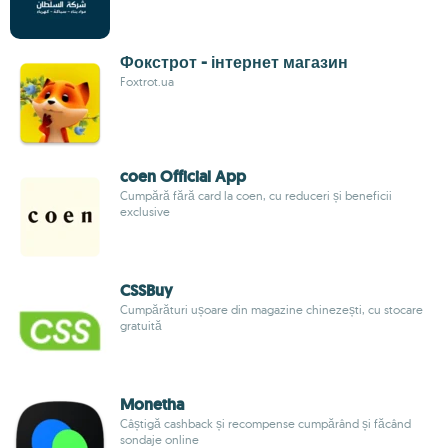
Фокстрот - інтернет магазин
Foxtrot.ua
coen Official App
Cumpără fără card la coen, cu reduceri și beneficii
exclusive
CSSBuy
Cumpărături ușoare din magazine chinezești, cu stocare
gratuită
Monetha
Câștigă cashback și recompense cumpărând și făcând
sondaje online