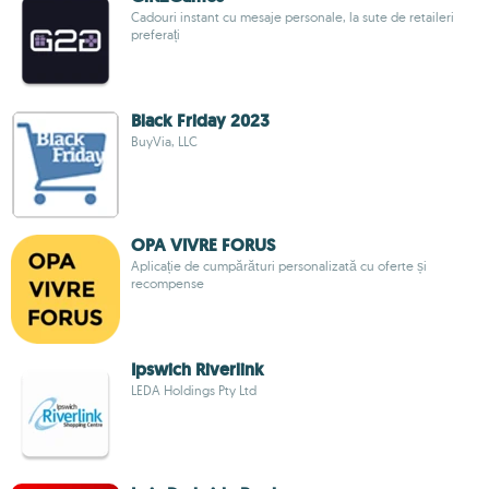
Cadouri instant cu mesaje personale, la sute de retaileri
preferați
Black Friday 2023
BuyVia, LLC
OPA VIVRE FORUS
Aplicație de cumpărături personalizată cu oferte și
recompense
Ipswich Riverlink
LEDA Holdings Pty Ltd