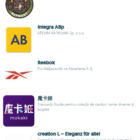
Integra ABp
APEXIM AB PALIWA Sp. z o.o.
Reebok
Flo Mağazacılık ve Pazarlama A.Ş.
魔卡姬
Tranzacții fluide pentru colecții de carduri, teme diverse și
bogate
creation L – Eleganz für alle!
Cumpără modă premium, la modă și incluzivă, non-stop