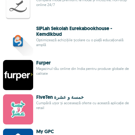
online 24/7
SIPLah Sekolah Eurekabookhouse -
Kemdikbud
Optimizează achizițiile școlare cu o piață educațională
amplă
Furper
Magazinul tău online din India pentru produse globale de
calitate
FiveTen خمسة و عشرة
Cumpără ușor și accesează oferte cu această aplicație de
retail
My GPC