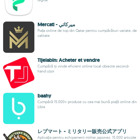
Mercati - ميركاتي
Piața online de top din Qatar pentru cumpărături variate, de
calitate
Tijelabin: Acheter et vendre
Cumpără și vinde eficient online local obiecte second-
hand ușor
baahy
Cumpără 15.000+ produse cu cea mai bună piață online din
Libia
レプマート - ミリタリー販売公式アプリ
Aplicația pentru echipament militar japonez: 15.000 articole