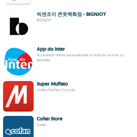
빅앤조이 큰옷백화점 - BIGNJOY
BIGNJOY
App do Inter
Accesează oferte personalizate și reduceri la Inter cu
aplicația
Super Muffato
Irmãos Muffato Cia Ltda.
Cofan Store
Cofan