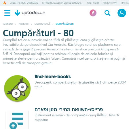
ARES: THE IRON VANGUARD
MY HERO ACADEMIA UNITED SURVIVAL
TICKET HERO
APLICAȚII VPN
BATTLE
ANDROID
/
APLICAȚII
/
MOD DE VIAȚĂ
/
CUMPĂRĂTURI
Cumpărături - 80
Cumpără tot ce ai nevoie online fără să părăsești casa și găsește oferte
irezistibile de pe dispozitivul tău Android. Răsfoiește totul pe platforme care
variază de la giganți precum Amazon la site-uri asiatice precum AliExpress și
SHEIN. Descoperă aplicații pentru schimburi locale de articole folosite și
primește alerte pentru vânzări fulger. Cumpără inteligent, plătește mai puțin și
beneficiază de transport gratuit.
find-more-books
Descoperă, compară prețuri și găsește cărți din peste 250M
titluri
פרייסז-השוואת מחירי מזון ופארם
Instrument israelian de comparație cumpărături, liste și
cupoane