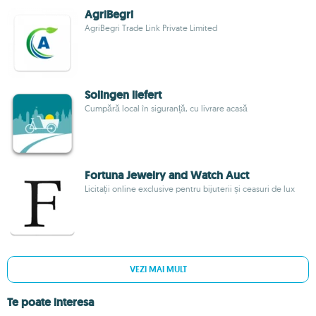
AgriBegri
AgriBegri Trade Link Private Limited
Solingen liefert
Cumpără local în siguranță, cu livrare acasă
Fortuna Jewelry and Watch Auct
Licitații online exclusive pentru bijuterii și ceasuri de lux
VEZI MAI MULT
Te poate interesa