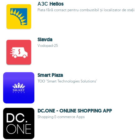
АЗС Helios
Plata fără contact pentru combustibil și localizator de stații
Slavda
Vodopad-25
Smart Plaza
ТОО "Smart Technologies Solutions"
DC.ONE - ONLINE SHOPPING APP
Shopping E-commerce Apps