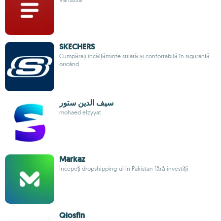
SKECHERS
Cumpărați încălțăminte stilată și confortabilă în siguranță
oricând
سيف الدين ستور
mohaed elzyyat
Markaz
Începeți dropshipping-ul în Pakistan fără investiții
Qiosfin