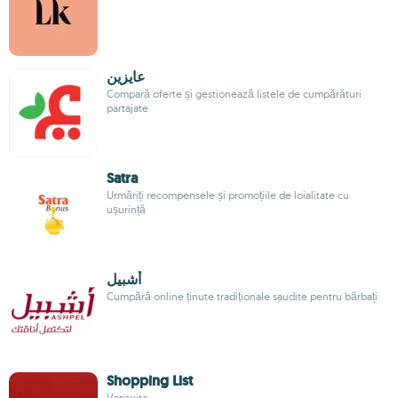
عايزين
Compară oferte și gestionează listele de cumpărături
partajate
Satra
Urmăriți recompensele și promoțiile de loialitate cu
ușurință
أشبيل
Cumpără online ținute tradiționale saudite pentru bărbați
Shopping List
Vansuita