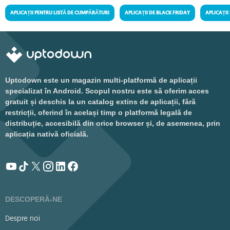
APLICAȚII PENTRU LISTĂ DE CUMPĂRĂTURI
APLICAȚII DE BLACK FRIDAY
APLICAȚII
Uptodown este un magazin multi-platformă de aplicații
specializat în Android. Scopul nostru este să oferim acces
gratuit și deschis la un catalog extins de aplicații, fără
restricții, oferind în același timp o platformă legală de
distribuție, accesibilă din orice browser și, de asemenea, prin
aplicația nativă oficială.
DESCOPERĂ-NE
Despre noi