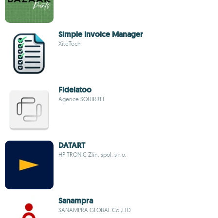
Simple Invoice Manager
XiteTech
Fidelatoo
Agence SQUIRREL
DATART
HP TRONIC Zlín, spol. s r.o.
Sanampra
SANAMPRA GLOBAL Co.,LTD