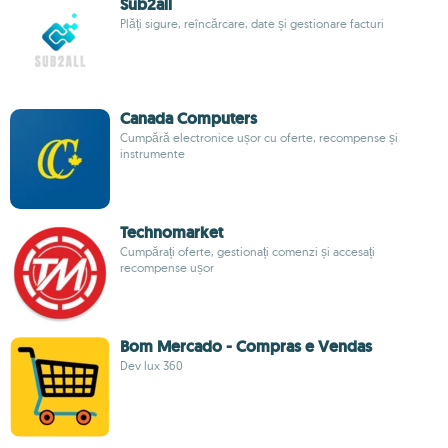
Sub2all
Plăți sigure, reîncărcare, date și gestionare facturi
Canada Computers
Cumpără electronice ușor cu oferte, recompense și
instrumente
Technomarket
Cumpărați oferte, gestionați comenzi și accesați
recompense ușor
Bom Mercado - Compras e Vendas
Dev lux 360