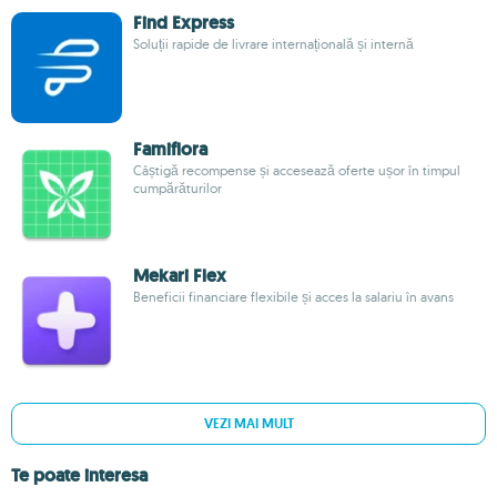
Find Express
Soluții rapide de livrare internațională și internă
Famiflora
Câștigă recompense și accesează oferte ușor în timpul
cumpărăturilor
Mekari Flex
Beneficii financiare flexibile și acces la salariu în avans
VEZI MAI MULT
Te poate interesa