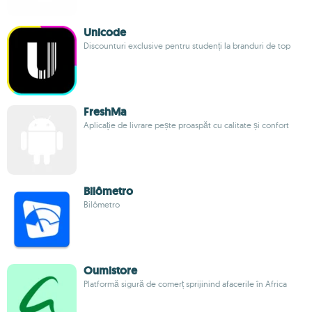
Unicode
Discounturi exclusive pentru studenți la branduri de top
FreshMa
Aplicație de livrare pește proaspăt cu calitate și confort
Bilômetro
Bilômetro
Oumistore
Platformă sigură de comerț sprijinind afacerile în Africa