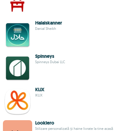
Halalskanner
Danial Sheikh
Spinneys
Spinneys Dubai LLC
KLIX
IKLIX
Lookiero
Stilizare personalizată și haine livrate la tine acasă