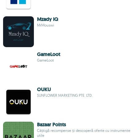
Mzady IQ
MrMouswi
GameLoot
GameLoot
OUKU
SUNFLOWER MARKETING PTE. LTD.
Bazaar Points
Câștigă recompense și descoperă oferte cu instrumente
utile