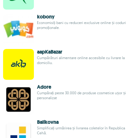
kobony
Economisiți bani cu reduceri exclusive online și coduri
promoționale.
aapKaBazar
Cumpărături alimentare online accesibile cu livrare la
domiciliu.
Adore
Cumpărați peste 30.000 de produse cosmetice ușor și
personalizat
Balíkovna
Simplificați urmărirea și livrarea coletelor în Republica
Cehă.