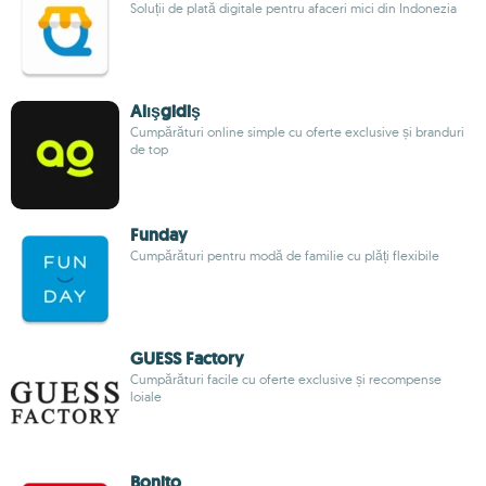
Soluții de plată digitale pentru afaceri mici din Indonezia
Alışgidiş
Cumpărături online simple cu oferte exclusive și branduri
de top
Funday
Cumpărături pentru modă de familie cu plăți flexibile
GUESS Factory
Cumpărături facile cu oferte exclusive și recompense
loiale
Bonito