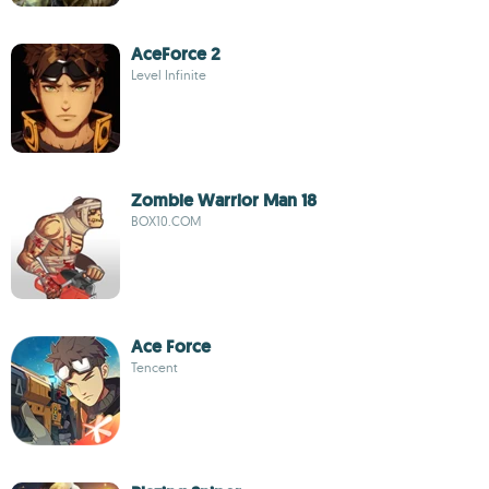
AceForce 2
Level Infinite
Zombie Warrior Man 18
BOX10.COM
Ace Force
Tencent