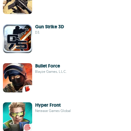
Gun Strike 3D
D3.
Bullet Force
Blayze Games, L.L.C.
Hyper Front
Netease Games Global