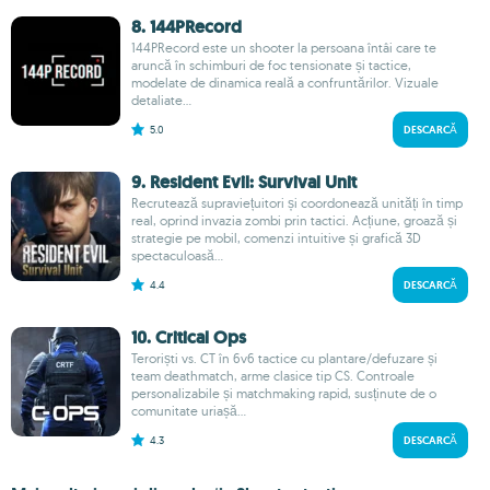
8. 144PRecord
144PRecord este un shooter la persoana întâi care te
aruncă în schimburi de foc tensionate și tactice,
modelate de dinamica reală a confruntărilor. Vizuale
detaliate...
5.0
DESCARCĂ
9. Resident Evil: Survival Unit
Recrutează supraviețuitori și coordonează unități în timp
real, oprind invazia zombi prin tactici. Acțiune, groază și
strategie pe mobil, comenzi intuitive și grafică 3D
spectaculoasă...
4.4
DESCARCĂ
10. Critical Ops
Teroriști vs. CT în 6v6 tactice cu plantare/defuzare și
team deathmatch, arme clasice tip CS. Controale
personalizabile și matchmaking rapid, susținute de o
comunitate uriașă...
4.3
DESCARCĂ