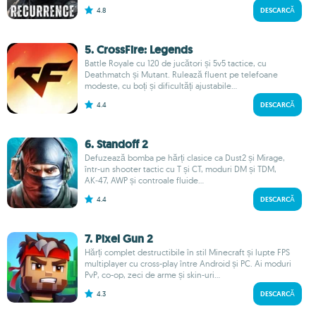
4.8
DESCARCĂ
5. CrossFire: Legends
Battle Royale cu 120 de jucători și 5v5 tactice, cu
Deathmatch și Mutant. Rulează fluent pe telefoane
modeste, cu boți și dificultăți ajustabile...
4.4
DESCARCĂ
6. Standoff 2
Defuzează bomba pe hărți clasice ca Dust2 și Mirage,
într-un shooter tactic cu T și CT, moduri DM și TDM,
AK‑47, AWP și controale fluide...
4.4
DESCARCĂ
7. Pixel Gun 2
Hărți complet destructibile în stil Minecraft și lupte FPS
multiplayer cu cross-play între Android și PC. Ai moduri
PvP, co-op, zeci de arme și skin-uri...
4.3
DESCARCĂ