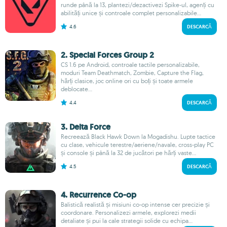
runde până la 13, plantezi/dezactivezi Spike-ul, agenți cu
abilități unice și controale complet personalizabile...
4.6
DESCARCĂ
2. Special Forces Group 2
CS 1.6 pe Android, controale tactile personalizabile,
moduri Team Deathmatch, Zombie, Capture the Flag,
hărți clasice, joc online ori cu boți și toate armele
deblocate...
4.4
DESCARCĂ
3. Delta Force
Recreează Black Hawk Down la Mogadishu. Lupte tactice
cu clase, vehicule terestre/aeriene/navale, cross-play PC
și console și până la 32 de jucători pe hărți vaste...
4.5
DESCARCĂ
4. Recurrence Co-op
Balistică realistă și misiuni co-op intense cer precizie și
coordonare. Personalizezi armele, explorezi medii
detaliate și pui la cale strategii solide cu echipa...