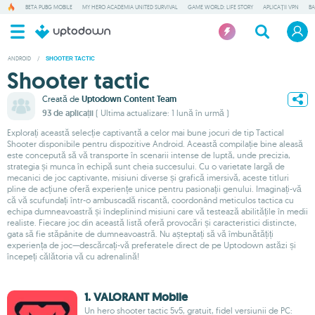
BETA PUBG MOBILE
MY HERO ACADEMIA UNITED SURVIVAL
GAME WORLD: LIFE STORY
APLICAȚII VPN
BA
ANDROID
/
SHOOTER TACTIC
Shooter tactic
Creată de
Uptodown Content Team
93 de aplicații
( Ultima actualizare: 1 lună în urmă )
Explorați această selecție captivantă a celor mai bune jocuri de tip Tactical
Shooter disponibile pentru dispozitive Android. Această compilație bine aleasă
este concepută să vă transporte în scenarii intense de luptă, unde precizia,
strategia și munca în echipă sunt cheia succesului. Cu o varietate largă de
mecanici de joc captivante, misiuni diverse și grafică imersivă, aceste titluri
pline de acțiune oferă experiențe unice pentru pasionații genului. Imaginați-vă
că vă scufundați într-o ambuscadă riscantă, coordonând meticulos tactica cu
echipa dumneavoastră și îndeplinind misiuni care vă testează abilitățile în medii
realiste. Fiecare joc din această listă oferă provocări și caracteristici distincte,
gata să fie stăpânite de dumneavoastră. Nu așteptați să vă îmbunătățiți
experiența de joc—descărcați-vă preferatele direct de pe Uptodown astăzi și
începeți călătoria vă cu adrenalină!
1. VALORANT Mobile
Un hero shooter tactic 5v5, gratuit, fidel versiunii de PC: