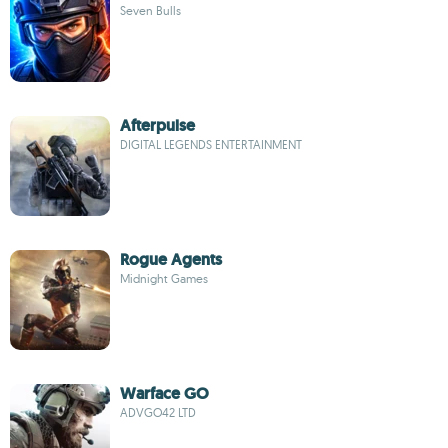
Seven Bulls
Afterpulse
DIGITAL LEGENDS ENTERTAINMENT
Rogue Agents
Midnight Games
Warface GO
ADVGO42 LTD