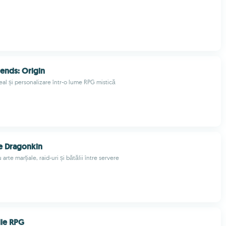
ends: Origin
eal și personalizare într-o lume RPG mistică
e Dragonkin
arte marțiale, raid-uri și bătălii între servere
dle RPG