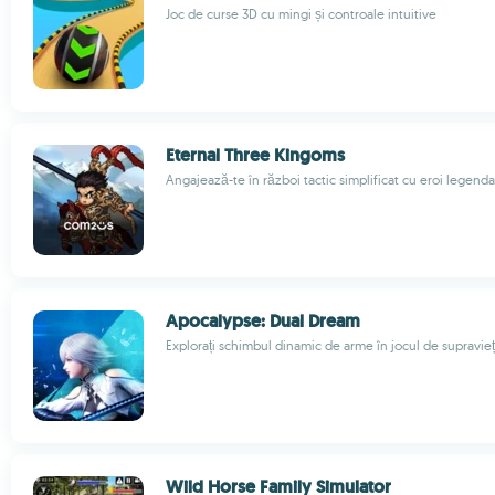
Joc de curse 3D cu mingi și controale intuitive
Eternal Three Kingoms
Angajează-te în război tactic simplificat cu eroi legenda
Apocalypse: Dual Dream
Explorați schimbul dinamic de arme în jocul de supravie
Wild Horse Family Simulator