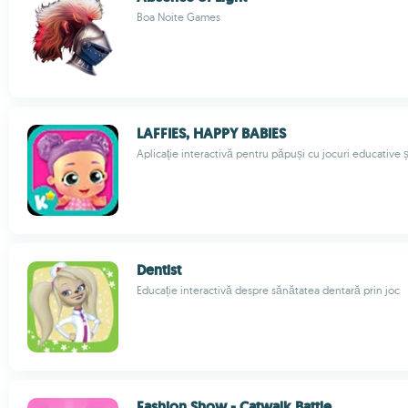
Boa Noite Games
LAFFIES, HAPPY BABIES
Aplicație interactivă pentru păpuși cu jocuri educative ș
Dentist
Educație interactivă despre sănătatea dentară prin joc
Fashion Show - Catwalk Battle