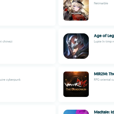
Netmarble
Age of Leg
ri chinezi
Lupte în timp r
MIR2M: Th
țuire cyberpunk
RPG oriental cu 
Madtale: I