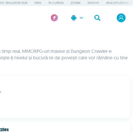
UCK SIMULATOR 2026
WINK
ÎN CURÂND
ZOOBA
EMOCHI
APLICAȚII LOCALE C
e în timp real, MMORPG-uri masive și Dungeon Crawler-e
Crește-ți nivelul și bucură-te de povești care vor rămâne cu tine
e
zles