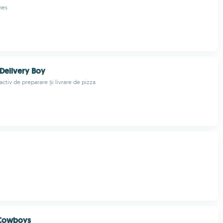
mes
 Delivery Boy
activ de preparare și livrare de pizza
 Cowboys