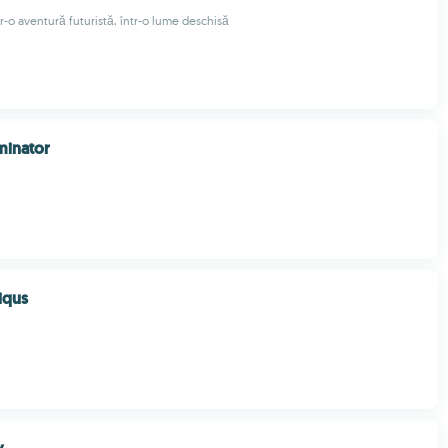
r-o aventură futuristă, într-o lume deschisă
minator
iqus