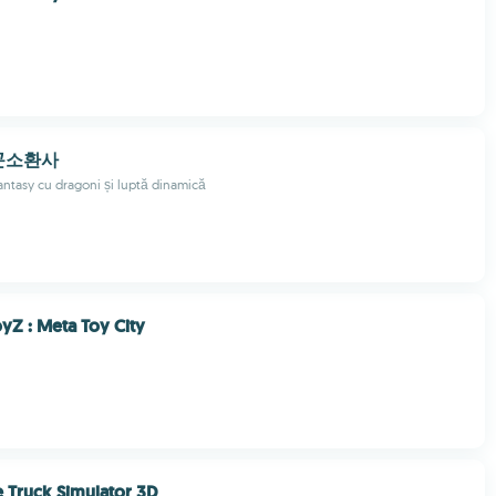
곤소환사
tasy cu dragoni și luptă dinamică
yZ : Meta Toy City
e Truck Simulator 3D