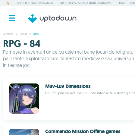
ARES: THE IRON VANGUARD
MY HERO ACADEMIA UNITED SURVIVAL
TICKET HER
ANDROID
/
JOCURI
/
RPG
RPG - 84
Pornește în aventuri unice cu cele mai bune jocuri de rol grat
palpitante. Explorează lumi fantastice medievale sau universuri i
în fiecare joc.
Muv-Luv Dimensions
Un RPG plin de acțiune cu lupte intense și o strategie c
Commando Mission Offline games