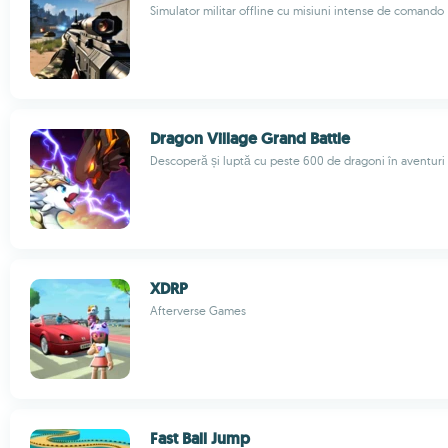
Simulator militar offline cu misiuni intense de comando
Dragon Village Grand Battle
Descoperă și luptă cu peste 600 de dragoni în aventuri
XDRP
Afterverse Games
Fast Ball Jump