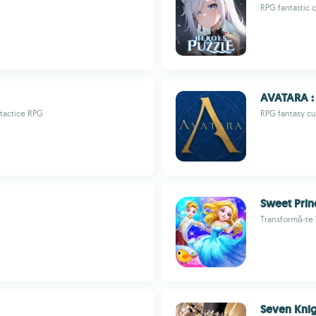
RPG fantastic c
AVATARA :
 tactice RPG
RPG fantasy cu
Sweet Prin
Transformă-te î
Seven Knig