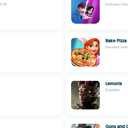
ră 3D
Archosaur Ga
Bake Pizza
Simulator inter
Lemuria
DroidHen
Guns and