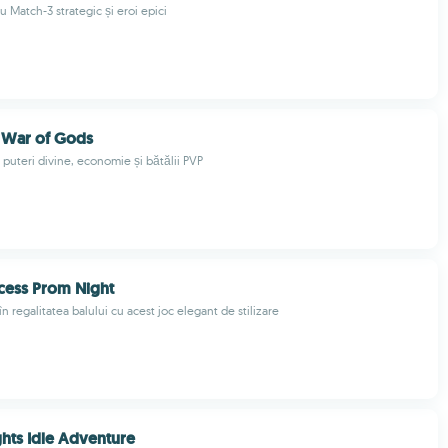
u Match-3 strategic și eroi epici
 War of Gods
 puteri divine, economie și bătălii PVP
cess Prom Night
n regalitatea balului cu acest joc elegant de stilizare
hts Idle Adventure