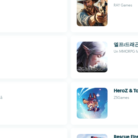
RAY Games
엘프:드래
Un MMORPG fan
HeroZ & To
lă
Z5Games
Rescue Fir