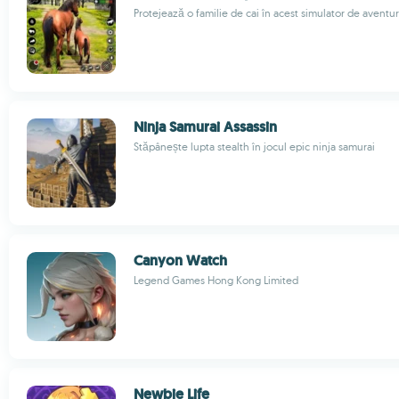
Protejează o familie de cai în acest simulator de aventu
Ninja Samurai Assassin
Stăpânește lupta stealth în jocul epic ninja samurai
Canyon Watch
Legend Games Hong Kong Limited
Newbie Life