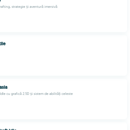
y
afting, strategie și aventură imersivă
dle
asia
dle cu grafică 2.5D și sistem de abilități celeste