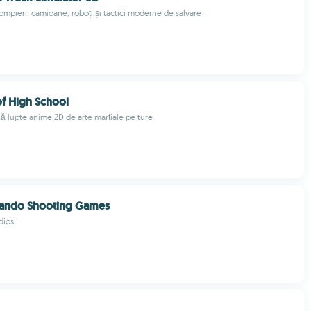
ompieri: camioane, roboți și tactici moderne de salvare
 High School
 lupte anime 2D de arte marțiale pe ture
ndo Shooting Games
dios