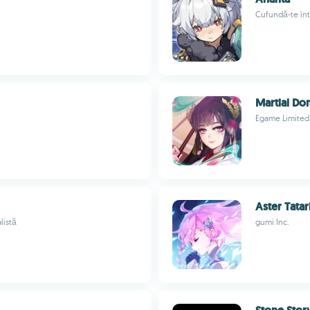
Cufundă-te înt
Martial Do
Egame Limited
Aster Tatar
listă
gumi Inc.