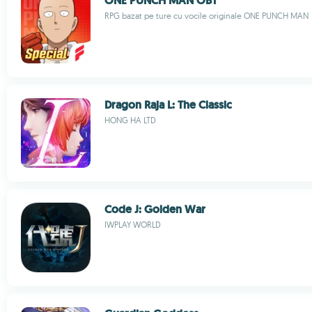
ONE PUNCH MAN OBT
RPG bazat pe ture cu vocile originale ONE PUNCH MAN
Dragon Raja L: The Classic
HONG HA LTD
Code J: Golden War
IWPLAY WORLD