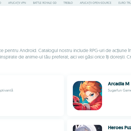
O
APLICAȚII VPN
BATTLE ROYALE GD
TREBLO
APLICAȚII OPEN-SOURCE
EURO TR
uite pentru Android. Catalogul nostru include RPG-uri de acțiun
nspirate de anime-ul tău preferat; aici vei găsi orice îți dorești. 
Arcadia M
aptivantă
Sugarfun Gam
Heroes Puz