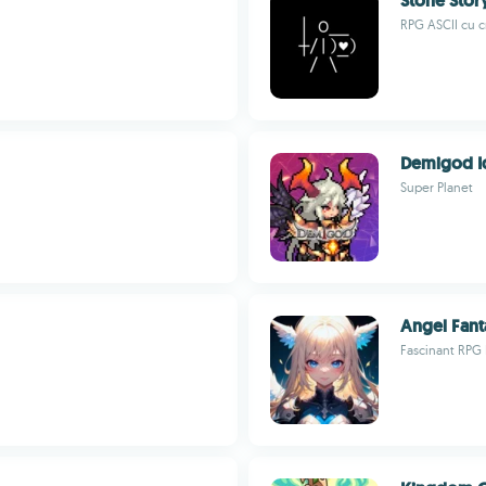
Stone Stor
RPG ASCII cu cr
Demigod I
Super Planet
Angel Fant
Fascinant RPG I