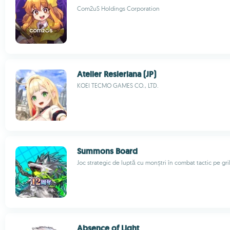
Com2uS Holdings Corporation
Atelier Resleriana (JP)
KOEI TECMO GAMES CO., LTD.
Summons Board
Joc strategic de luptă cu monștri în combat tactic pe gri
Absence of Light