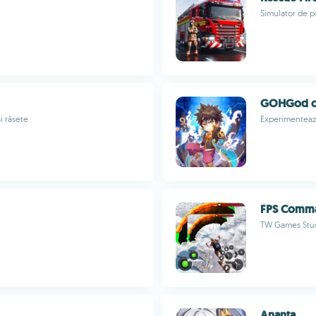
Simulator de p
GOHGod of
i râsete
Experimentează
FPS Comma
TW Games Stu
Ananta