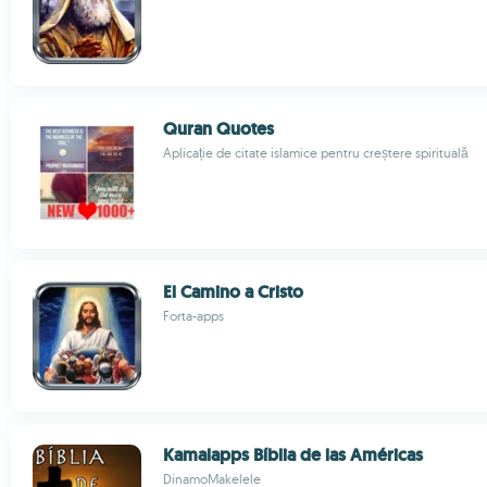
Quran Quotes
Aplicație de citate islamice pentru creștere spirituală
El Camino a Cristo
Forta-apps
Kamalapps Bíblia de las Américas
DinamoMakelele