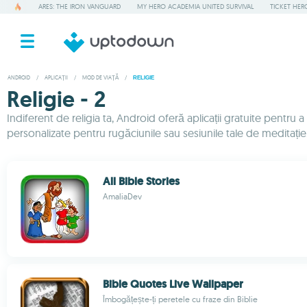
ARES: THE IRON VANGUARD
MY HERO ACADEMIA UNITED SURVIVAL
TICKET HER
ANDROID
/
APLICAȚII
/
MOD DE VIAȚĂ
/
RELIGIE
Religie - 2
Indiferent de religia ta, Android oferă aplicații gratuite pentru
personalizate pentru rugăciunile sau sesiunile tale de meditație. 
All Bible Stories
AmaliaDev
Bible Quotes Live Wallpaper
Îmbogățește-ți peretele cu fraze din Biblie