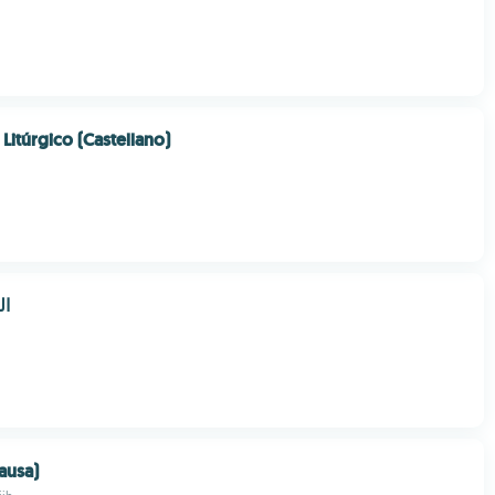
Litúrgico (Castellano)
ال
ausa)