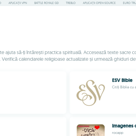
O
APLICAȚII VPN
BATTLE ROYALE GD
TREBLO
APLICAȚII OPEN-SOURCE
EURO TR
 a te ajuta să-ți întărești practica spirituală. Accesează texte sac
Verifică calendarele religioase actualizate și urmează ghiduri deta
ESV Bible
Citiți Biblia cu
Imagenes c
rocapp