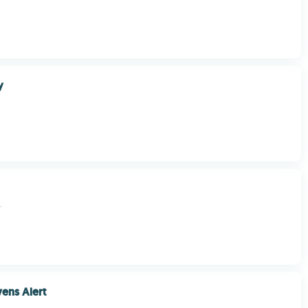
y
.
ens Alert