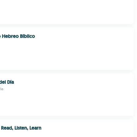
o Hebreo Bíblico
del Día
le
Read, Listen, Learn