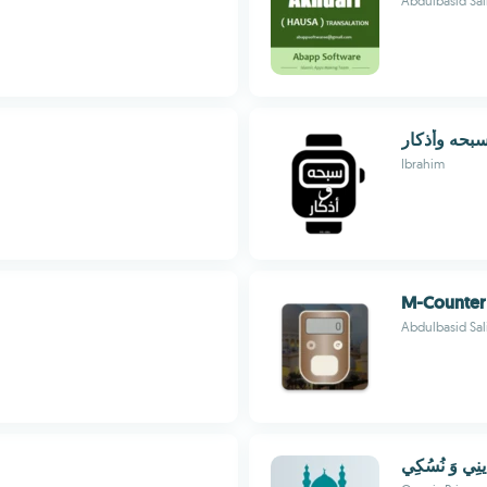
Abdulbasid Sal
بحه وأذكار
Ibrahim
M-Counter
Abdulbasid Sal
ينِي وَ نُسُكِي