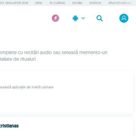
UCK SIMULATOR 2026
WINK
ÎN CURÂND
ZOOBA
EMOCHI
APLICAȚII LOCALE C
re complete cu recitări audio sau setează memento-uri
liate de ritualuri.
 această aplicație de înaltă calitate
ristianas