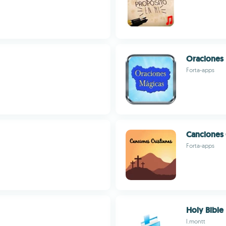
Oraciones
Forta-apps
Canciones 
Forta-apps
Holy Bible
l.montt