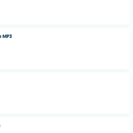
n MP3
s