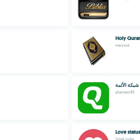
Holy Qura
marzouk
شبكة الأئمة
alsameer85
Love statu
Sntek india