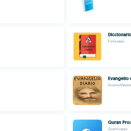
Diccionari
Forta-apps
Evangelio 
DinamoMakele
Quran Pro: 
Quanticapps