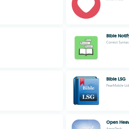
Bible Notif
Correct Syntax
Bible LSG
PearMobile Ltd
Open Heav
AmosTech