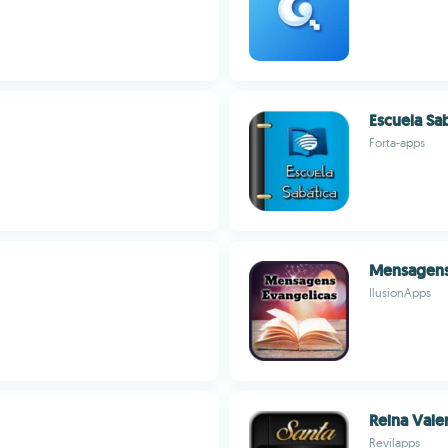
Escuela Sa
Forta-apps
Mensagens
IlusionApps
Reina Valer
Revilapps