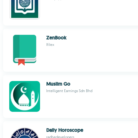
ZenBook
Ifilex
Muslim Go
Intelligent Earnings Sdn Bhd
Daily Horoscope
radhedevelopers