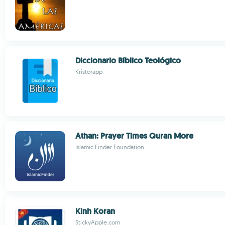
Diccionario Bíblico Teológico
Kristorapp
Athan: Prayer Times Quran More
Islamic Finder Foundation
Kinh Koran
StickyApple.com