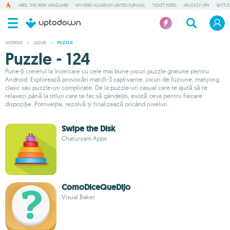
ARES: THE IRON VANGUARD
MY HERO ACADEMIA UNITED SURVIVAL
TICKET HERO
APLICAȚII VPN
BATTLE
ANDROID
/
JOCURI
/
PUZZLE
Puzzle - 124
Pune-ți creierul la încercare cu cele mai bune jocuri puzzle gratuite pentru
Android. Explorează provocări match-3 captivante, jocuri de fuziune, mahjong
clasic sau puzzle-uri complicate. De la puzzle-uri casual care te ajută să te
relaxezi până la titluri care te fac să gândești, există ceva pentru fiecare
dispoziție. Potrivește, rezolvă și finalizează oricând niveluri.
Swipe the Disk
Chaturyam Apps
ComoDiceQueDijo
Visual Baker