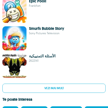
Epic Pool!
Frankfort
Smurfs Bubble Story
Sony Pictures Television
الأسئلة التمنييكية
2622141
VEZI MAI MULT
Te poate interesa