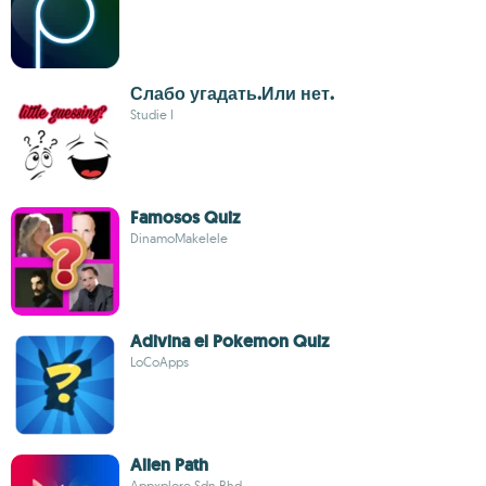
Слабо угадать.Или нет.
Studie I
Famosos Quiz
DinamoMakelele
Adivina el Pokemon Quiz
LoCoApps
Alien Path
Appxplore Sdn Bhd