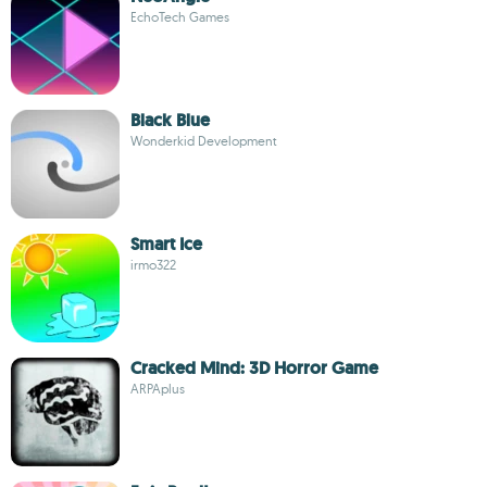
EchoTech Games
Black Blue
Wonderkid Development
Smart Ice
irmo322
Cracked Mind: 3D Horror Game
ARPAplus