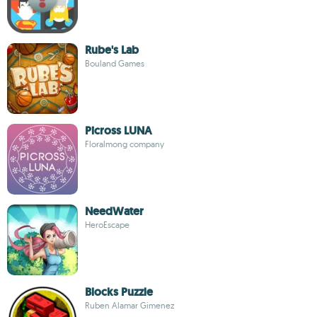
Rube's Lab
Bouland Games
Picross LUNA
Floralmong company
NeedWater
HeroEscape
Blocks Puzzle
Ruben Alamar Gimenez