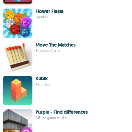
Flower Fiesta
Paprikari
Move The Matches
BubbalooDigital
Kubik
Ketchapp
Purple - Find differences
CJF inc game studio