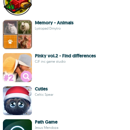
Memory - Animals
Lystopad Dmytro
Pinky vol.2 - Find differences
CJF inc game studio
Cuties
Celtic Spear
Path Game
Jesus Mendoza