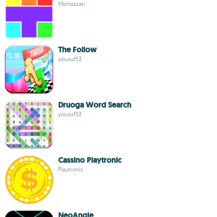
Mortazzari
The Follow
yousuf53
Druoga Word Search
yousuf53
Cassino Playtronic
Playtronic
NeoAngle