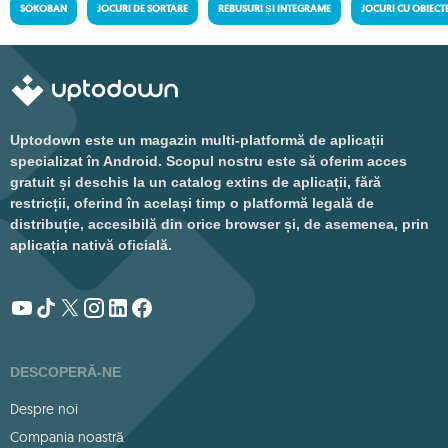
SOKOBAN
JOCURI DE SORTARE
REBUSURI ȘI INTEGRAME
JOCURI CU OBIECT
Uptodown este un magazin multi-platformă de aplicații
specializat în Android. Scopul nostru este să oferim acces
gratuit și deschis la un catalog extins de aplicații, fără
restricții, oferind în același timp o platformă legală de
distribuție, accesibilă din orice browser și, de asemenea, prin
aplicația nativă oficială.
DESCOPERĂ-NE
Despre noi
Compania noastră