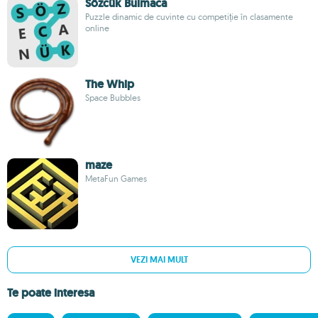
Sözcük Bulmaca
Puzzle dinamic de cuvinte cu competiție în clasamente
online
The Whip
Space Bubbles
maze
MetaFun Games
VEZI MAI MULT
Te poate interesa