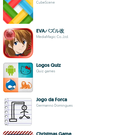
CubeScene
EVAパズル改
MediaMagic Co.,Ltd.
Logos Quiz
Quiz games
Jogo da Forca
Germanno Domingues
Christmas Game