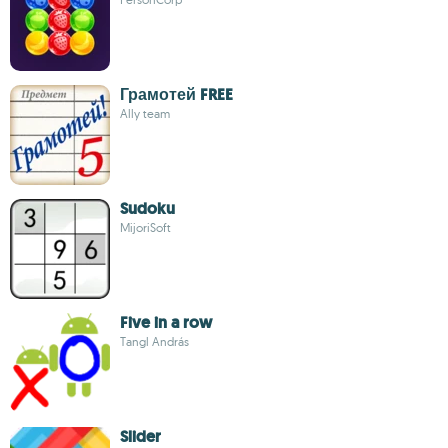
Грамотей FREE
Ally team
Sudoku
MijoriSoft
Five in a row
Tangl András
Slider