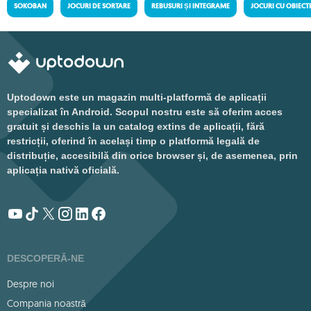
SOKOBAN
JOCURI DE SORTARE
REBUSURI ȘI INTEGRAME
JOCURI CU OBIECT
Uptodown este un magazin multi-platformă de aplicații
specializat în Android. Scopul nostru este să oferim acces
gratuit și deschis la un catalog extins de aplicații, fără
restricții, oferind în același timp o platformă legală de
distribuție, accesibilă din orice browser și, de asemenea, prin
aplicația nativă oficială.
DESCOPERĂ-NE
Despre noi
Compania noastră