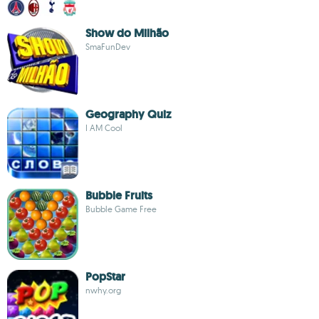
Show do Milhão
SmaFunDev
Geography Quiz
I AM Cool
Bubble Fruits
Bubble Game Free
PopStar
nwhy.org