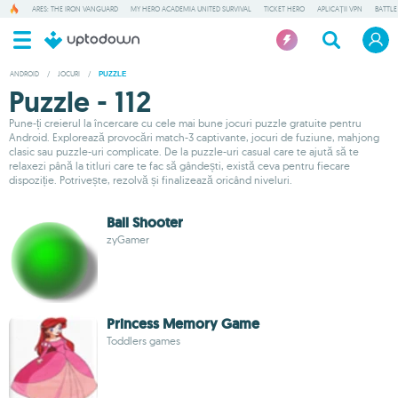
ARES: THE IRON VANGUARD
MY HERO ACADEMIA UNITED SURVIVAL
TICKET HERO
APLICAȚII VPN
BATTLE
ANDROID
/
JOCURI
/
PUZZLE
Puzzle - 112
Pune-ți creierul la încercare cu cele mai bune jocuri puzzle gratuite pentru
Android. Explorează provocări match-3 captivante, jocuri de fuziune, mahjong
clasic sau puzzle-uri complicate. De la puzzle-uri casual care te ajută să te
relaxezi până la titluri care te fac să gândești, există ceva pentru fiecare
dispoziție. Potrivește, rezolvă și finalizează oricând niveluri.
Ball Shooter
zyGamer
Princess Memory Game
Toddlers games