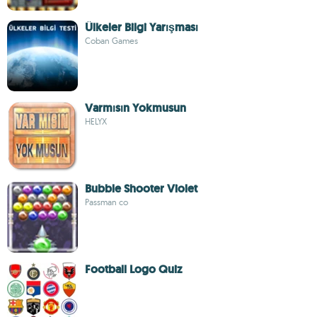
Ülkeler Bilgi Yarışması
Coban Games
Varmısın Yokmusun
HELYX
Bubble Shooter Violet
Passman co
Football Logo Quiz