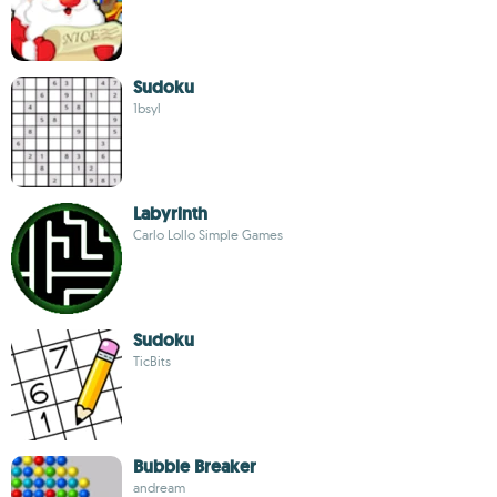
Sudoku
1bsyl
Labyrinth
Carlo Lollo Simple Games
Sudoku
TicBits
Bubble Breaker
andream