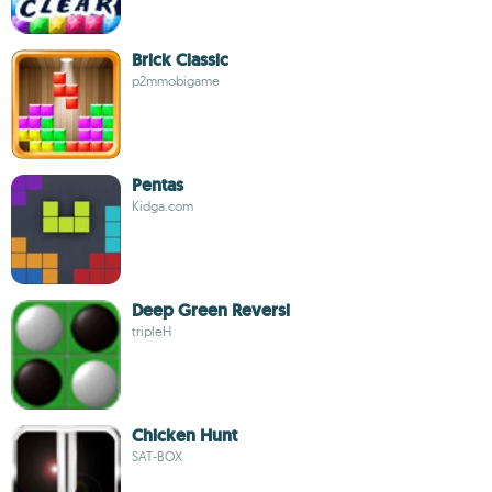
Brick Classic
p2mmobigame
Pentas
Kidga.com
Deep Green Reversi
tripleH
Chicken Hunt
SAT-BOX