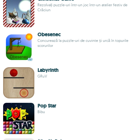
Rezolvați puzzle-uri într-un joc într-un atelier festiv de
Crăciun
Obesenec
Concurează la puzzle-uri de cuvinte și urcă în topurile
scorurilor
Labyrinth
GRuV
Pop Star
Bibu