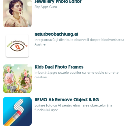
Jewellery Photo Editor
Sky Apps Guru
naturbeobachtung.at
Înregistrează și distribuie observații despre biodiversitatea
Austriei
Kids Dual Photo Frames
Îmbunătățește pozele copiilor cu rame duble și unelte
creative
REMO AI: Remove Object & BG
Editare foto cu AI pentru eliminarea obiectelor și a
fundalului ușor