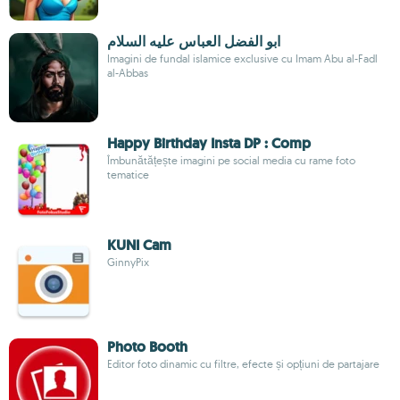
ابو الفضل العباس عليه السلام
Imagini de fundal islamice exclusive cu Imam Abu al-Fadl
al-Abbas
Happy Birthday Insta DP : Comp
Îmbunătățește imagini pe social media cu rame foto
tematice
KUNI Cam
GinnyPix
Photo Booth
Editor foto dinamic cu filtre, efecte și opțiuni de partajare