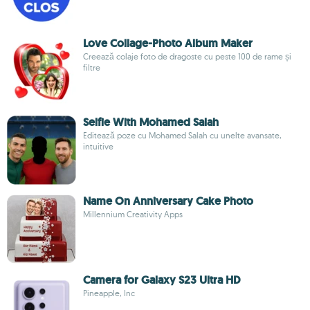
Love Collage-Photo Album Maker
Creează colaje foto de dragoste cu peste 100 de rame și
filtre
Selfie With Mohamed Salah
Editează poze cu Mohamed Salah cu unelte avansate,
intuitive
Name On Anniversary Cake Photo
Millennium Creativity Apps
Camera for Galaxy S23 Ultra HD
Pineapple, Inc