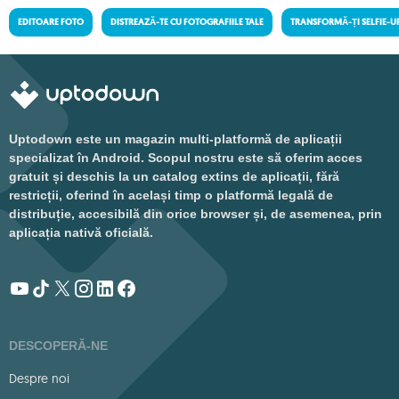
EDITOARE FOTO
DISTREAZĂ-TE CU FOTOGRAFIILE TALE
TRANSFORMĂ-ȚI SELFIE-U
Uptodown este un magazin multi-platformă de aplicații
specializat în Android. Scopul nostru este să oferim acces
gratuit și deschis la un catalog extins de aplicații, fără
restricții, oferind în același timp o platformă legală de
distribuție, accesibilă din orice browser și, de asemenea, prin
aplicația nativă oficială.
DESCOPERĂ-NE
Despre noi