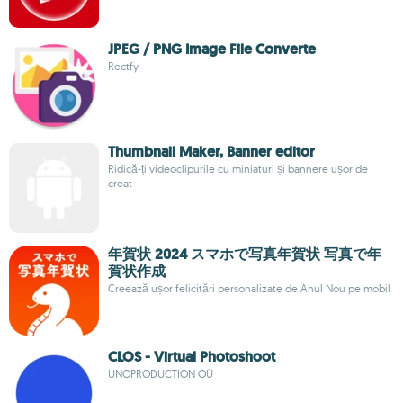
JPEG / PNG Image File Converte
Rectfy
Thumbnail Maker, Banner editor
Ridică-ți videoclipurile cu miniaturi și bannere ușor de
creat
年賀状 2024 スマホで写真年賀状 写真で年
賀状作成
Creează ușor felicitări personalizate de Anul Nou pe mobil
CLOS - Virtual Photoshoot
UNOPRODUCTION OÜ