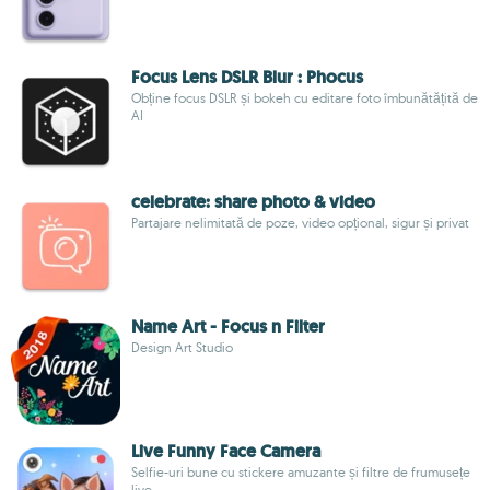
Focus Lens DSLR Blur : Phocus
Obține focus DSLR și bokeh cu editare foto îmbunătățită de
AI
celebrate: share photo & video
Partajare nelimitată de poze, video opțional, sigur și privat
Name Art - Focus n Filter
Design Art Studio
Live Funny Face Camera
Selfie-uri bune cu stickere amuzante și filtre de frumusețe
live