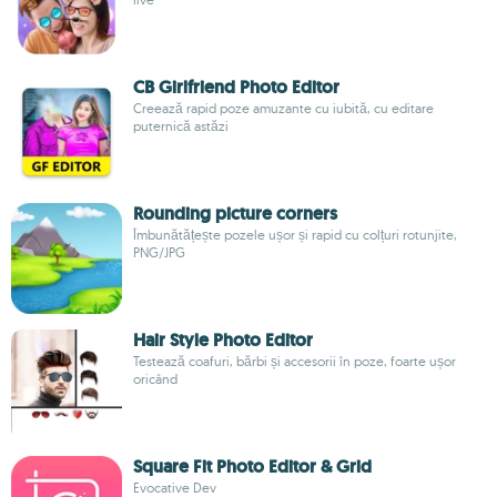
CB Girlfriend Photo Editor
Creează rapid poze amuzante cu iubită, cu editare
puternică astăzi
Rounding picture corners
Îmbunătățește pozele ușor și rapid cu colțuri rotunjite,
PNG/JPG
Hair Style Photo Editor
Testează coafuri, bărbi și accesorii în poze, foarte ușor
oricând
Square Fit Photo Editor & Grid
Evocative Dev