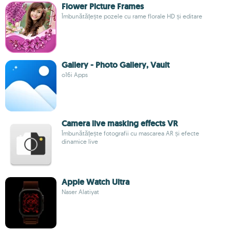
Flower Picture Frames
Îmbunătățește pozele cu rame florale HD și editare
Gallery - Photo Gallery, Vault
o16i Apps
Camera live masking effects VR
Îmbunătățește fotografii cu mascarea AR și efecte
dinamice live
Apple Watch Ultra
Naser Alatiyat