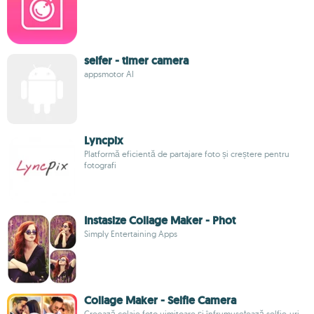
selfer - timer camera
appsmotor AI
Lyncpix
Platformă eficientă de partajare foto și creștere pentru
fotografi
Instasize Collage Maker - Phot
Simply Entertaining Apps
Collage Maker - Selfie Camera
Creează colaje foto uimitoare și înfrumusețează selfie-uri