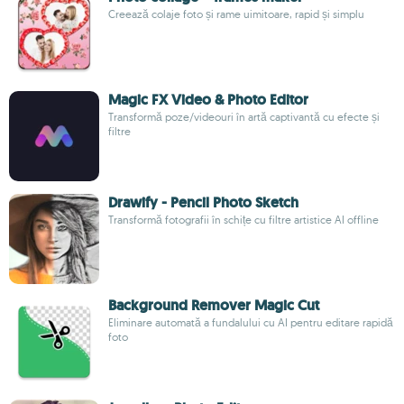
Creează colaje foto și rame uimitoare, rapid și simplu
Magic FX Video & Photo Editor
Transformă poze/videouri în artă captivantă cu efecte și
filtre
Drawify - Pencil Photo Sketch
Transformă fotografii în schițe cu filtre artistice AI offline
Background Remover Magic Cut
Eliminare automată a fundalului cu AI pentru editare rapidă
foto