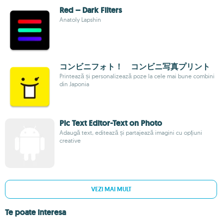
Red – Dark Filters
Anatoly Lapshin
コンビニフォト！ コンビニ写真プリント
Printează și personalizează poze la cele mai bune combini
din Japonia
Pic Text Editor-Text on Photo
Adaugă text, editează și partajează imagini cu opțiuni
creative
VEZI MAI MULT
Te poate interesa