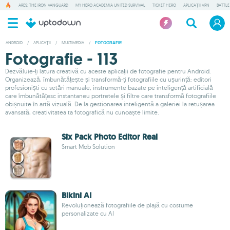
ARES: THE IRON VANGUARD
MY HERO ACADEMIA UNITED SURVIVAL
TICKET HERO
APLICAȚII VPN
BATTLE
ANDROID
/
APLICAȚII
/
MULTIMEDIA
/
FOTOGRAFIE
Fotografie - 113
Dezvăluie-ți latura creativă cu aceste aplicații de fotografie pentru Android.
Organizează, îmbunătățește și transformă-ți fotografiile cu ușurință: editori
profesioniști cu setări manuale, instrumente bazate pe inteligență artificială
care îmbunătățesc instantaneu portretele și filtre care transformă fotografiile
obișnuite în artă vizuală. De la gestionarea inteligentă a galeriei la retușarea
avansată, creativitatea ta fotografică nu cunoaște limite.
Six Pack Photo Editor Real
Smart Mob Solution
Bikini AI
Revoluționează fotografiile de plajă cu costume
personalizate cu AI