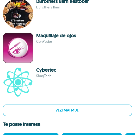
DBrothers Barn Restobar
DBrothers Barn
Maquillaje de ojos
ConPoder
Cybertec
ShaqTech
VEZI MAI MULT
Te poate interesa