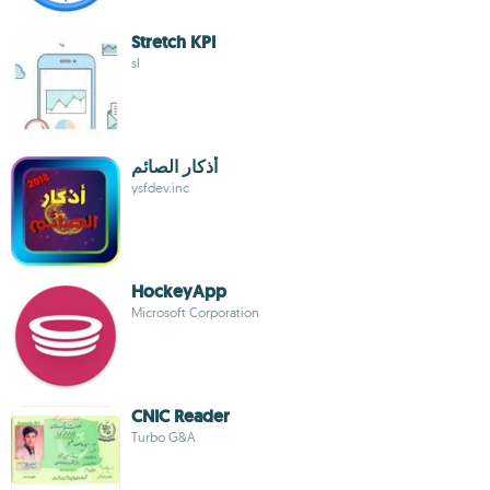
Stretch KPI
sl
أذكار الصائم
ysfdev.inc
HockeyApp
Microsoft Corporation
CNIC Reader
Turbo G&A