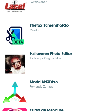
EXVdesigner
Firefox ScreenshotGo
Mozilla
Halloween Photo Editor
Tools apps Original NEW
ModelAN3DPro
Fernando Zuriaga
Curso de Manicure