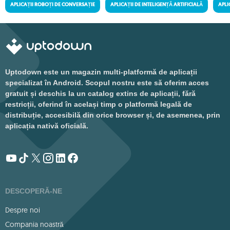
APLICAȚII ROBOȚI DE CONVERSAȚIE
APLICAȚII DE INTELIGENȚĂ ARTIFICIALĂ
APLI
Uptodown este un magazin multi-platformă de aplicații
specializat în Android. Scopul nostru este să oferim acces
gratuit și deschis la un catalog extins de aplicații, fără
restricții, oferind în același timp o platformă legală de
distribuție, accesibilă din orice browser și, de asemenea, prin
aplicația nativă oficială.
DESCOPERĂ-NE
Despre noi
Compania noastră