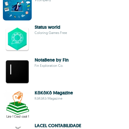
Status world
Coloring Games Free
NotaBene by Fin
Fin Exploration Co.
KôKôKô Magazine
KôKôKô Magazine
LACEL CONTABILIDADE