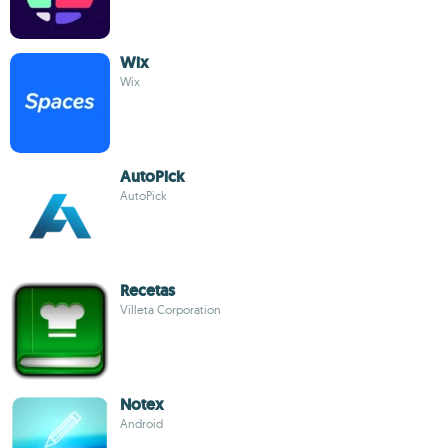
Wix
Wix
AutoPick
AutoPick
Recetas
Villeta Corporation
Notex
Android