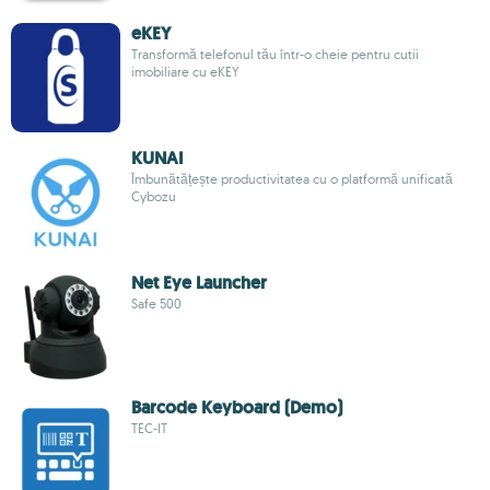
eKEY
Transformă telefonul tău într-o cheie pentru cutii
imobiliare cu eKEY
KUNAI
Îmbunătățește productivitatea cu o platformă unificată
Cybozu
Net Eye Launcher
Safe 500
Barcode Keyboard (Demo)
TEC-IT