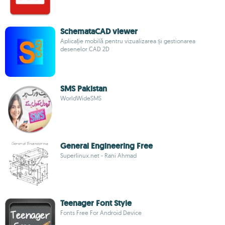
SchemataCAD viewer
Aplicație mobilă pentru vizualizarea și gestionarea
desenelor CAD 2D
SMS Pakistan
WorldWideSMS
General Engineering Free
Superlinux.net - Rani Ahmad
Teenager Font Style
Fonts Free For Android Device