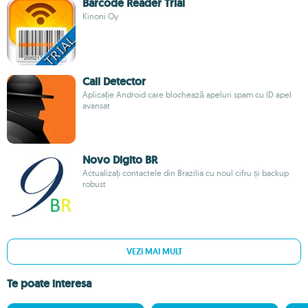
Barcode Reader Trial
Kinoni Oy
Call Detector
Aplicație Android care blochează apeluri spam cu ID apel
avansat
Novo Digito BR
Actualizați contactele din Brazilia cu noul cifru și backup
robust
VEZI MAI MULT
Te poate interesa