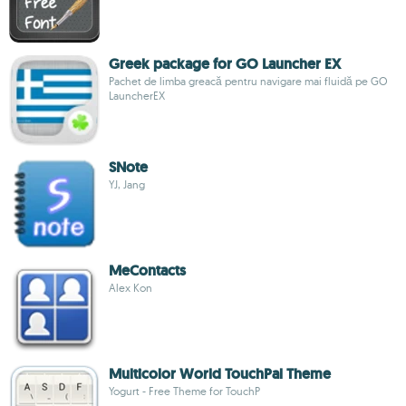
Greek package for GO Launcher EX
Pachet de limba greacă pentru navigare mai fluidă pe GO
LauncherEX
SNote
YJ, Jang
MeContacts
Alex Kon
Multicolor World TouchPal Theme
Yogurt - Free Theme for TouchP