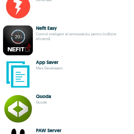
Nefit Easy
Control inteligent al termostatului pentru încălzire
eficientă
App Saver
Mars Developers
Quoda
Quoda
PAW Server