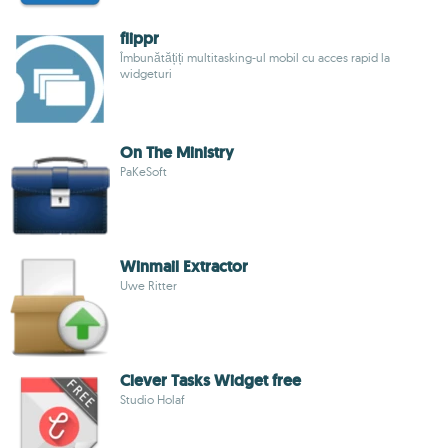
flippr
Îmbunătățiți multitasking-ul mobil cu acces rapid la
widgeturi
On The Ministry
PaKeSoft
Winmail Extractor
Uwe Ritter
Clever Tasks Widget free
Studio Holaf