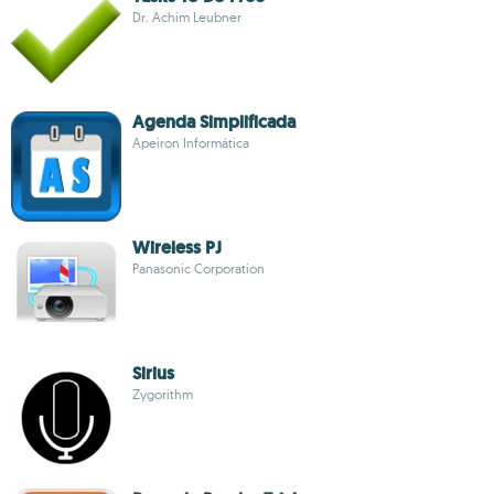
Dr. Achim Leubner
Agenda Simplificada
Apeiron Informática
Wireless PJ
Panasonic Corporation
Sirius
Zygorithm