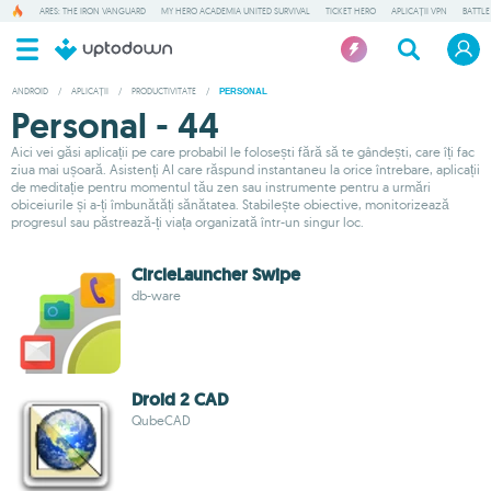
ARES: THE IRON VANGUARD
MY HERO ACADEMIA UNITED SURVIVAL
TICKET HERO
APLICAȚII VPN
BATTLE
ANDROID
/
APLICAȚII
/
PRODUCTIVITATE
/
PERSONAL
Personal - 44
Aici vei găsi aplicații pe care probabil le folosești fără să te gândești, care îți fac
ziua mai ușoară. Asistenți AI care răspund instantaneu la orice întrebare, aplicații
de meditație pentru momentul tău zen sau instrumente pentru a urmări
obiceiurile și a-ți îmbunătăți sănătatea. Stabilește obiective, monitorizează
progresul sau păstrează-ți viața organizată într-un singur loc.
CircleLauncher Swipe
db-ware
Droid 2 CAD
QubeCAD