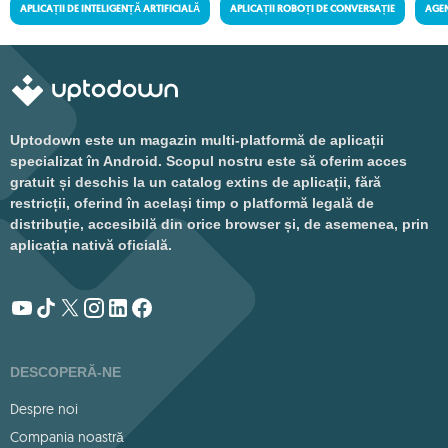
APLICAȚII DE INTELIGENȚĂ ARTIFICIALĂ
APLICAȚII ROBOȚI DE CONVERSAȚIE
AGEN
Uptodown este un magazin multi-platformă de aplicații
specializat în Android. Scopul nostru este să oferim acces
gratuit și deschis la un catalog extins de aplicații, fără
restricții, oferind în același timp o platformă legală de
distribuție, accesibilă din orice browser și, de asemenea, prin
aplicația nativă oficială.
DESCOPERĂ-NE
Despre noi
Compania noastră