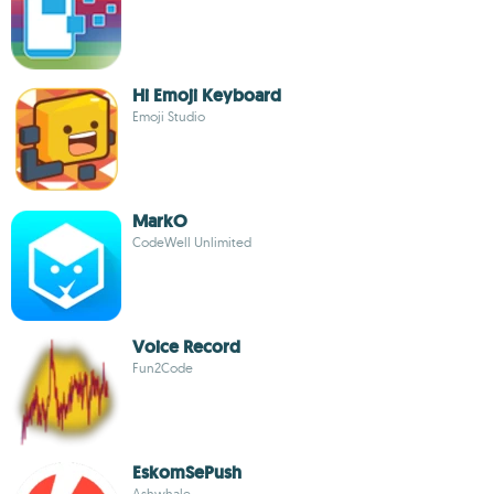
Hi Emoji Keyboard
Emoji Studio
MarkO
CodeWell Unlimited
Voice Record
Fun2Code
EskomSePush
Ashwhale