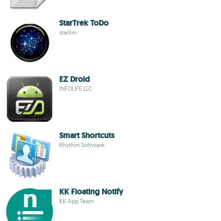
StarTrek ToDo
stanlm
EZ Droid
INFOLIFE LLC
Smart Shortcuts
Rhythm Software
KK Floating Notify
KK App Team