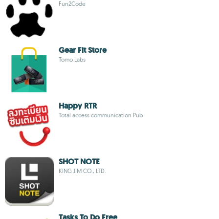
Fun2Code
Gear Fit Store
Tomo Labs
Happy RTR
Total access communication Pub
SHOT NOTE
KING JIM CO., LTD.
Tasks To Do Free