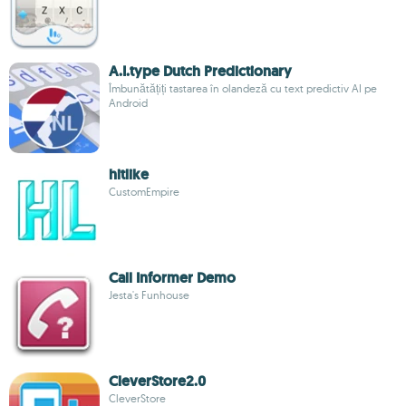
A.I.type Dutch Predictionary
Îmbunătățiți tastarea în olandeză cu text predictiv AI pe
Android
hitlike
CustomEmpire
Call Informer Demo
Jesta's Funhouse
CleverStore2.0
CleverStore