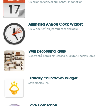
Un calendar convenabil pentru indonezieni
Animated Analog Clock Widget
Un widget drăguț pentru ceas analogic
Wall Decorating Ideas
Decorează pereții din casa ta cu ajutorul acestui ghid
Birthday Countdown Widget
Sevenlogics, INC
Love Horoscope