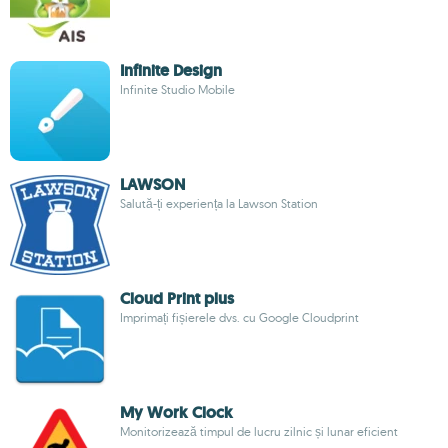
Infinite Design
Infinite Studio Mobile
LAWSON
Salută-ți experiența la Lawson Station
Cloud Print plus
Imprimați fișierele dvs. cu Google Cloudprint
My Work Clock
Monitorizează timpul de lucru zilnic și lunar eficient