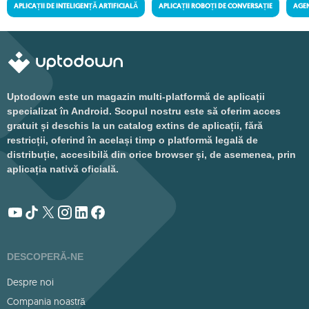
APLICAȚII DE INTELIGENȚĂ ARTIFICIALĂ
APLICAȚII ROBOȚI DE CONVERSAȚIE
AGEN
Uptodown este un magazin multi-platformă de aplicații
specializat în Android. Scopul nostru este să oferim acces
gratuit și deschis la un catalog extins de aplicații, fără
restricții, oferind în același timp o platformă legală de
distribuție, accesibilă din orice browser și, de asemenea, prin
aplicația nativă oficială.
DESCOPERĂ-NE
Despre noi
Compania noastră