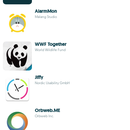
AlarmMon
Malang Studio
WWF Together
World Wildlife Fund
Jiffy
Nordic Usability GmbH
Orbweb.ME
Orbweb Inc.