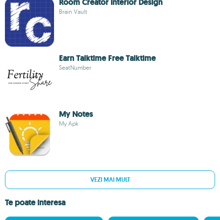
Room Creator Interior Design
Brain Vault
Earn Talktime Free Talktime
SeatNumber
My Notes
My Apk
VEZI MAI MULT
Te poate interesa