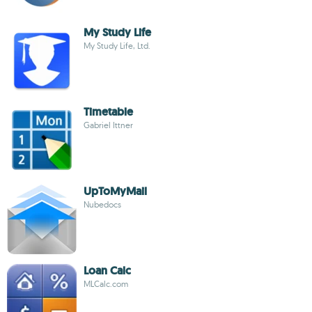
My Study Life
My Study Life, Ltd.
Timetable
Gabriel Ittner
UpToMyMail
Nubedocs
Loan Calc
MLCalc.com