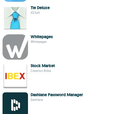
Tie Deluxe
JQ Soft
Whitepages
Whitepages
Stock Market
Creamun Bolsa
Dashlane Password Manager
Dashlane