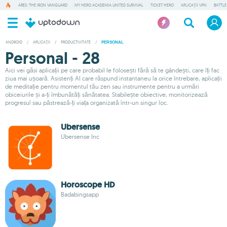
ARES: THE IRON VANGUARD
MY HERO ACADEMIA UNITED SURVIVAL
TICKET HERO
APLICAȚII VPN
BATTLE
ANDROID
/
APLICAȚII
/
PRODUCTIVITATE
/
PERSONAL
Personal - 28
Aici vei găsi aplicații pe care probabil le folosești fără să te gândești, care îți fac
ziua mai ușoară. Asistenți AI care răspund instantaneu la orice întrebare, aplicații
de meditație pentru momentul tău zen sau instrumente pentru a urmări
obiceiurile și a-ți îmbunătăți sănătatea. Stabilește obiective, monitorizează
progresul sau păstrează-ți viața organizată într-un singur loc.
Ubersense
Ubersense Inc
Horoscope HD
Badabingsapp