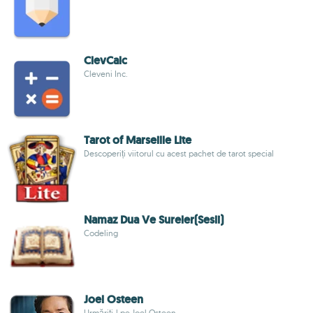
ClevCalc
Cleveni Inc.
Tarot of Marseille Lite
Descoperiți viitorul cu acest pachet de tarot special
Namaz Dua Ve Sureler(Sesli)
Codeling
Joel Osteen
Urmăriți-l pe Joel Osteen