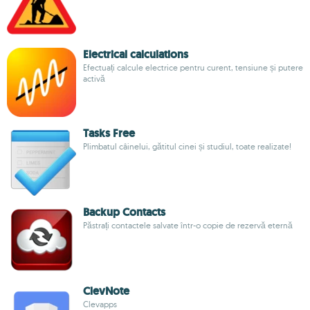
Electrical calculations
Efectuați calcule electrice pentru curent, tensiune și putere
activă
Tasks Free
Plimbatul câinelui, gătitul cinei și studiul, toate realizate!
Backup Contacts
Păstrați contactele salvate într-o copie de rezervă eternă
ClevNote
Clevapps