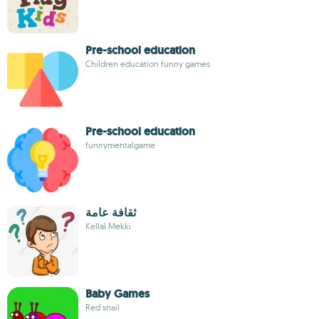
Pre-school education
Children education funny games
Pre-school education
funnymentalgame
ثقافة عامة
Kellal Mekki
Baby Games
Red snail