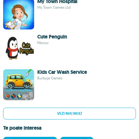
My Town Hospital
My Town Games Ltd
Cute Penguin
Msrour
Kids Car Wash Service
Burbuja Games
VEZI MAI MULT
Te poate interesa