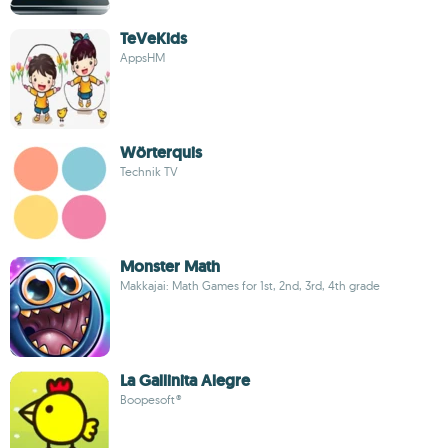
TeVeKids
AppsHM
Wörterquis
Technik TV
Monster Math
Makkajai: Math Games for 1st, 2nd, 3rd, 4th grade
La Gallinita Alegre
Boopesoft®