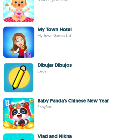
My Town Hotel
My Town Games Ltd
Dibujar Dibujos
Ceda
Baby Panda's Chinese New Year
BabyBus
Vlad and Nikita