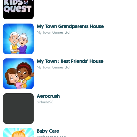
My Town Grandparents House
My Town Games Ltd
My Town : Best Friends' House
My Town Games Ltd
Aerocrush
birhade98
Baby Care
bonbongame.com