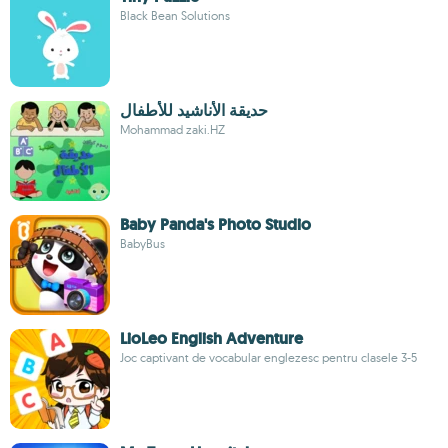
Black Bean Solutions
حديقة ‏الأناشيد للأطفال
Mohammad zaki.HZ
Baby Panda's Photo Studio
BabyBus
LioLeo English Adventure
Joc captivant de vocabular englezesc pentru clasele 3-5