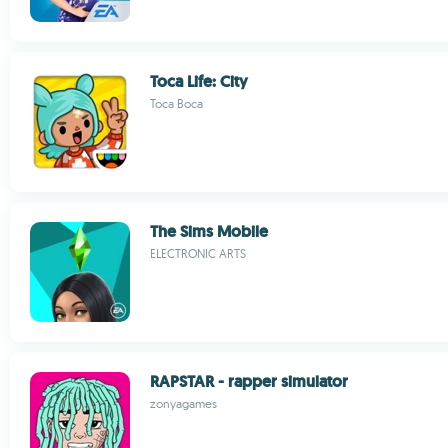
Toca Life: City
Toca Boca
The Sims Mobile
ELECTRONIC ARTS
RAPSTAR - rapper simulator
zonyagames