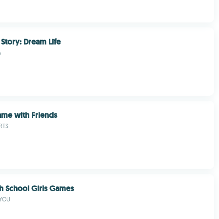
 Story: Dream Life
s
Game with Friends
RTS
h School Girls Games
 YOU