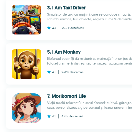
3. I Am Taxi Driver
Simulator de taxi cu mașină care se conduce singură, 
schimbi muzica, furi obiecte, reglezi clima și declanșe
4.3
29.9 k
descărcări
5. I Am Monkey
Elefantul vecin îți dă misiuni; ca maimuță într-un joc de
folosești arme și distrezi sau terorizezi vizitatorii pe
4.1
93.2 k
descărcări
7. Morikomori Life
Viață rurală relaxantă în satul Komori: cultivă, găteșt
casa, personalizează-ți personajul și leagă prietenii în
4.1
4.4 k
descărcări