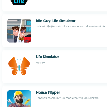
Idle Guy: Life Simulator
Îmbunătățește statutul socioeconomic al acestui tânăr
Life Simulator
kgapps
House Flipper
Renovați casele într-un mod creativ și de relaxare