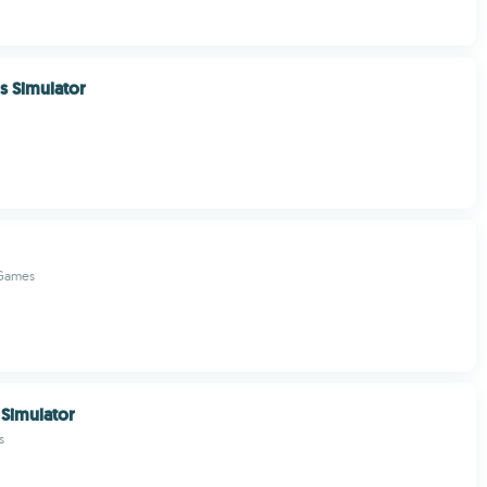
s Simulator
 Games
Simulator
s