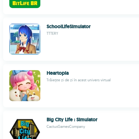
SchoolLifeSimulator
TTTERY
Heartopia
Trăiește zi de zi în acest univers virtual
Big City Life : Simulator
CactusGamesCompany