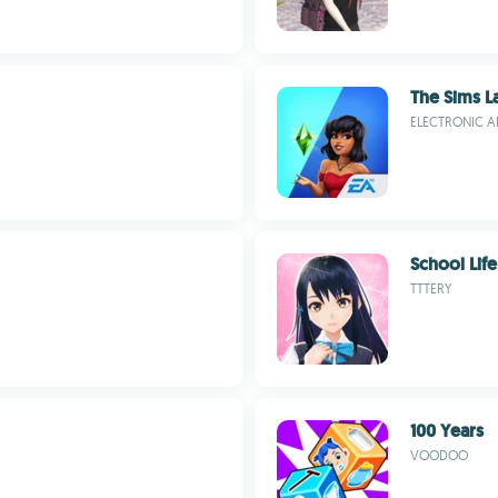
The Sims L
ELECTRONIC A
School Life
TTTERY
100 Years
VOODOO