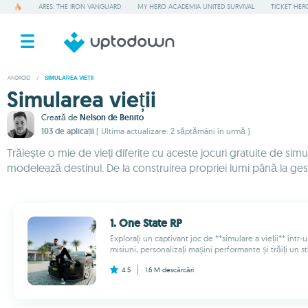
ARES: THE IRON VANGUARD
MY HERO ACADEMIA UNITED SURVIVAL
TICKET HER
ANDROID
/
SIMULAREA VIEȚII
Simularea vieții
Creată de
Nelson de Benito
103 de aplicații
( Ultima actualizare: 2 săptămâni în urmă )
Trăiește o mie de vieți diferite cu aceste jocuri gratuite de simu
modelează destinul. De la construirea propriei lumi până la gestiona
1. One State RP
Explorați un captivant joc de **simulare a vieții** înt
misiuni, personalizați mașini performante și trăiți un sti
4.5
1.6 M
descărcări