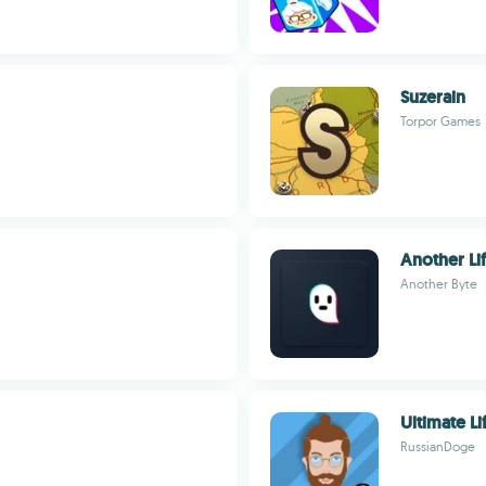
Suzerain
Torpor Games
Another Li
Another Byte
Ultimate Li
RussianDoge