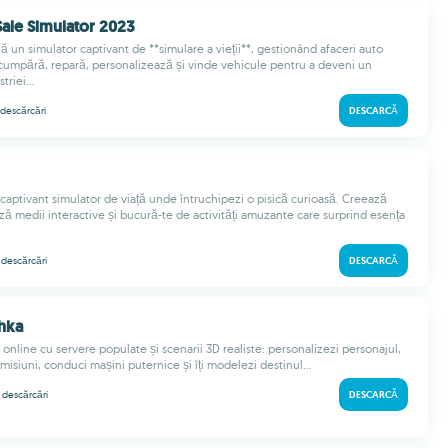
Sale Simulator 2023
 un simulator captivant de **simulare a vieții**, gestionând afaceri auto
umpără, repară, personalizează și vinde vehicule pentru a deveni un
riei...
descărcări
DESCARCĂ
captivant simulator de viață unde întruchipezi o pisică curioasă. Creează
ză medii interactive și bucură-te de activități amuzante care surprind esența
k
descărcări
DESCARCĂ
hka
online cu servere populate și scenarii 3D realiste: personalizezi personajul,
i misiuni, conduci mașini puternice și îți modelezi destinul...
k
descărcări
DESCARCĂ