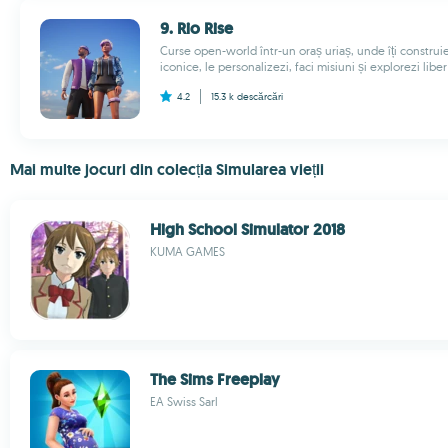
9. Rio Rise
Curse open-world într-un oraș uriaș, unde îți construi
iconice, le personalizezi, faci misiuni și explorezi liber
4.2
15.3 k
descărcări
Mai multe jocuri din colecția Simularea vieții
High School Simulator 2018
KUMA GAMES
The Sims Freeplay
EA Swiss Sarl