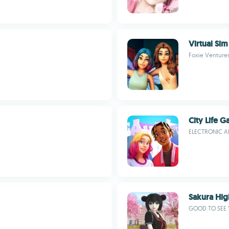
Virtual Sim
Foxie Venture
City Life 
ELECTRONIC A
Sakura Hig
GOOD TO SEE