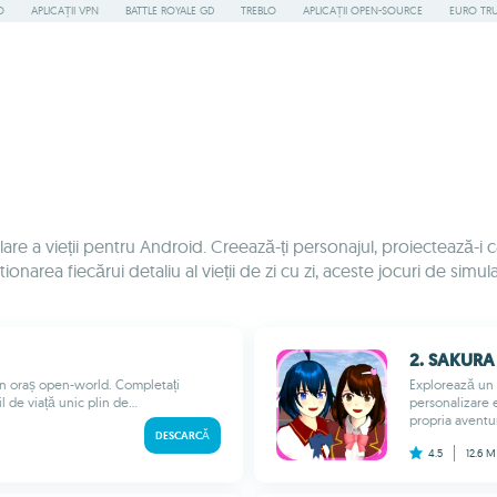
O
APLICAȚII VPN
BATTLE ROYALE GD
TREBLO
APLICAȚII OPEN-SOURCE
EURO TR
lare a vieții pentru Android. Creează-ți personajul, proiectează-i ca
rea fiecărui detaliu al vieții de zi cu zi, aceste jocuri de simulare 
2. SAKURA 
r-un oraș open-world. Completați
Explorează un c
l de viață unic plin de...
personalizare 
propria aventur
DESCARCĂ
4.5
12.6 