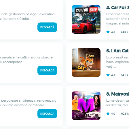
4. Car For 
unde gestionezi pasageri excentrici:
Experimentează
zi butoane trăsnite...
second-hand: c
magnat al indust
DESCARCĂ
4.2
448 k
6. I Am Cat
 simulare, te cațări, arunci obiecte,
Explorează un 
ntru recompense...
haos, explorea
vieții...
DESCARCĂ
4.3
54.2 
8. Matryos
e, pescuiește și vânează, renovează-ți
Lume deschisă 
tr-o lume deschisă primitoare...
iei decizii, fac
DESCARCĂ
4.0
60.6 