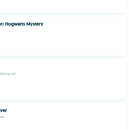
er: Hogwarts Mystery
ishing Ltd
over
mes