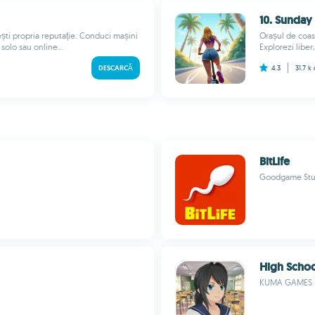
10. Sunday 
ești propria reputație. Conduci mașini
Orașul de coast
 solo sau online...
Explorezi liber
DESCARCĂ
4.3
31.7 k
BitLife
Goodgame Stu
High Schoo
KUMA GAMES