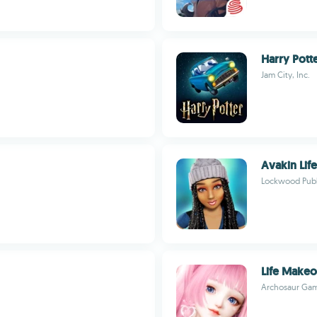
Harry Pott
Jam City, Inc.
Avakin Life
Lockwood Publ
Life Make
Archosaur Ga