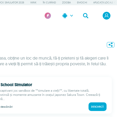
UCK SIMULATOR 2026
WINK
ÎN CURÂND
ZOOBA
EMOCHI
APLICAȚII LOCALE C
sa, obține un loc de muncă, fă-ți prieteni și fă alegeri care îi
a vieții îți permit să-ți trăiești propria poveste, în felul tău.
School Simulator
aptivant joc sandbox de **simulare a vieții**, cu libertate totală,
extinsă și momente amuzante în orașul japonez Sakura Town. Creează-ți
ă...
M
descărcări
DESCARCĂ