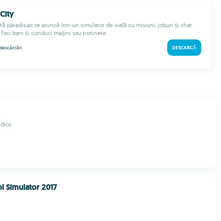
City
ă paradisiac te aruncă într-un simulator de viață cu misiuni, joburi și chat.
, faci bani și conduci mașini sau trotinete...
descărcări
DESCARCĂ
dios
l Simulator 2017