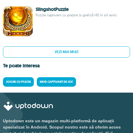
SlingshotPuzzle
Puzzle captivant cu praștie și grafică HD în stil antic
VEZI MAI MULT
Te poate interesa
JOCURI CU PĂSĂRI
MOD CAPTIVANT DE JOC
Uptodown este un magazin multi-platformă de aplicații
specializat în Android. Scopul nostru este să oferim acces