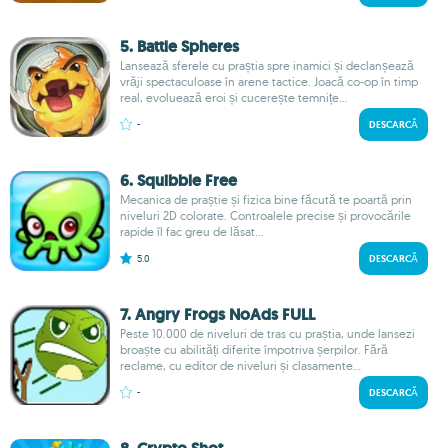
5. Battle Spheres
Lansează sferele cu praștia spre inamici și declanșează
vrăji spectaculoase în arene tactice. Joacă co-op în timp
real, evoluează eroi și cucerește temnițe...
-
DESCARCĂ
6. Squibble Free
Mecanica de praștie și fizica bine făcută te poartă prin
niveluri 2D colorate. Controalele precise și provocările
rapide îl fac greu de lăsat...
5.0
DESCARCĂ
7. Angry Frogs NoAds FULL
Peste 10.000 de niveluri de tras cu praștia, unde lansezi
broaște cu abilități diferite împotriva șerpilor. Fără
reclame, cu editor de niveluri și clasamente...
-
DESCARCĂ