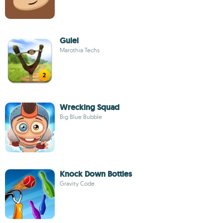
Gulel
Marothia Techs
Wrecking Squad
Big Blue Bubble
Knock Down Bottles
Gravity Code