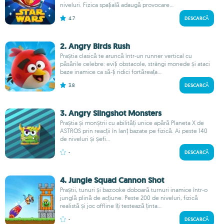
niveluri. Fizica spațială adaugă provocare...
4.7
DESCARCĂ
2. Angry Birds Rush
Praștia clasică te aruncă într-un runner vertical cu
păsările celebre: eviți obstacole, strângi monede și ataci
baze inamice ca să-ți ridici fortăreața...
3.8
DESCARCĂ
3. Angry Slingshot Monsters
Praștia și monștrii cu abilități unice apără Planeta X de
ASTROS prin reacții în lanț bazate pe fizică. Ai peste 140
de niveluri și șefi...
-
DESCARCĂ
4. Jungle Squad Cannon Shot
Praștii, tunuri și bazooke doboară turnuri inamice într-o
junglă plină de acțiune. Peste 200 de niveluri, fizică
realistă și joc offline îți testează ținta...
-
DESCARCĂ