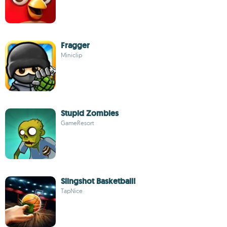
Fragger
Miniclip
Stupid Zombies
GameResort
Slingshot Basketball!
TapNice