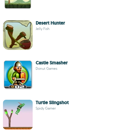
Desert Hunter
Jelly Fish
Castle Smasher
Donut Games
Turtle Slingshot
Spidy Gamer