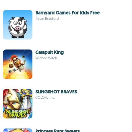
Barnyard Games For Kids Free
Kevin Bradford
Catapult King
Wicked Witch
SLINGSHOT BRAVES
COLOPL, Inc.
Princess Punt Sweets