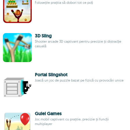
Folosește praștia să dobori tot ce poți
3D Sling
Shooter arcade 3D captivant pentru precizie și distracție
casuală
Portal Slingshot
Joacă un joc de puzzle bazat pe fizică cu provocări unice
Gulel Games
Joc mobil captivant cu praștie, precizie și funcții
multiplayer