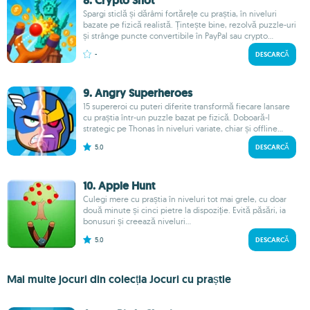
8. Crypto Shot
Spargi sticlă și dărâmi fortărețe cu praștia, în niveluri
bazate pe fizică realistă. Țintește bine, rezolvă puzzle-uri
și strânge puncte convertibile în PayPal sau crypto...
-
DESCARCĂ
9. Angry Superheroes
15 supereroi cu puteri diferite transformă fiecare lansare
cu praștia într-un puzzle bazat pe fizică. Doboară-l
strategic pe Thonas în niveluri variate, chiar și offline...
5.0
DESCARCĂ
10. Apple Hunt
Culegi mere cu praștia în niveluri tot mai grele, cu doar
două minute și cinci pietre la dispoziție. Evită păsări, ia
bonusuri și creează niveluri...
5.0
DESCARCĂ
Mai multe jocuri din colecția Jocuri cu praștie