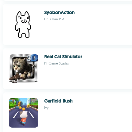
SyobonAction
Chis Dan PFA
Real Cat Simulator
PT Game Studio
Garfield Rush
Ivy