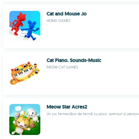
Cat and Mouse .io
HOMA GAMES
Cat Piano. Sounds-Music
MEOW CAT GAMES
Meow Star Acres2
Un joc fermecător de fermă cu pisici, aventuri și person