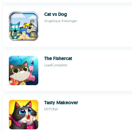
Cat vs Dog
Angelique Kraisinger
The Fishercat
LoadComplete
Tasty Makeover
MYTONA