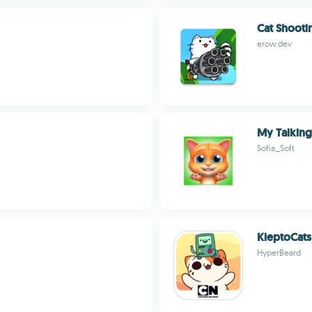
Cat Shooti
erow.dev
My Talking
Sofia_Soft
KleptoCat
HyperBeard