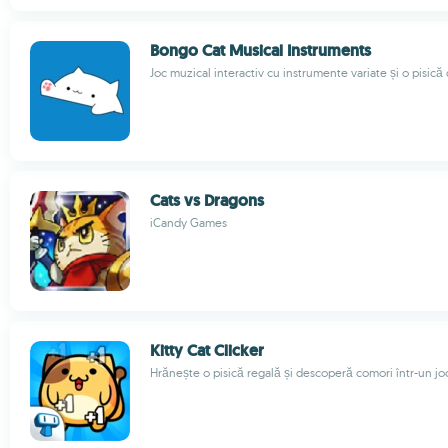
Bongo Cat Musical Instruments
Joc muzical interactiv cu instrumente variate și o pisică
Cats vs Dragons
iCandy Games
Kitty Cat Clicker
Hrănește o pisică regală și descoperă comori într-un jo