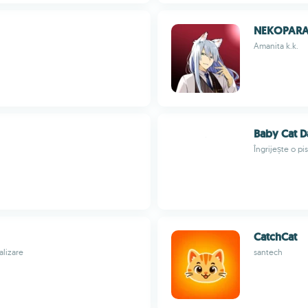
NEKOPARA 
Amanita k.k.
Baby Cat D
Îngrijește o pi
CatchCat
alizare
santech