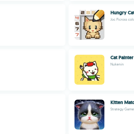
Hungry Cat
Joc Picross col
Cat Painter
Nukenin
Kitten Mat
Strategy Game