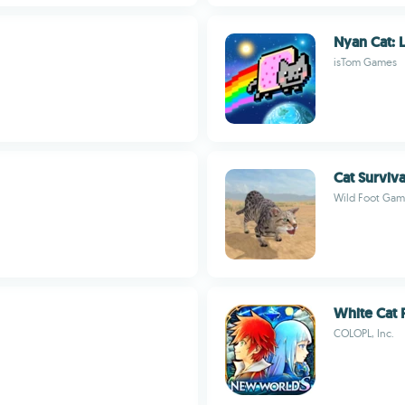
Nyan Cat: L
isTom Games
Cat Surviva
Wild Foot Gam
White Cat 
COLOPL, Inc.