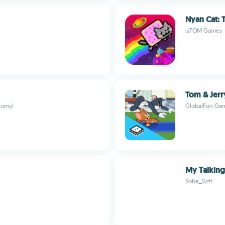
Nyan Cat: 
isTOM Games
Tom & Jer
atomy!
GlobalFun Ga
My Talkin
Sofia_Soft