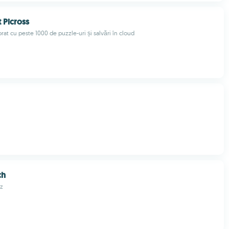
 Picross
orat cu peste 1000 de puzzle-uri și salvări în cloud
ch
z