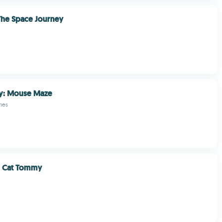
The Space Journey
ry: Mouse Maze
mes
g Cat Tommy