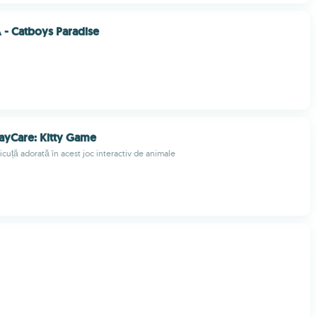
- Catboys Paradise
ayCare: Kitty Game
sicuță adorată în acest joc interactiv de animale