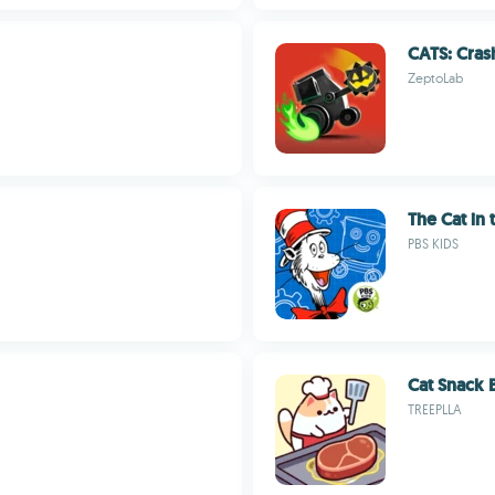
CATS: Cras
ZeptoLab
The Cat in 
PBS KIDS
Cat Snack 
TREEPLLA