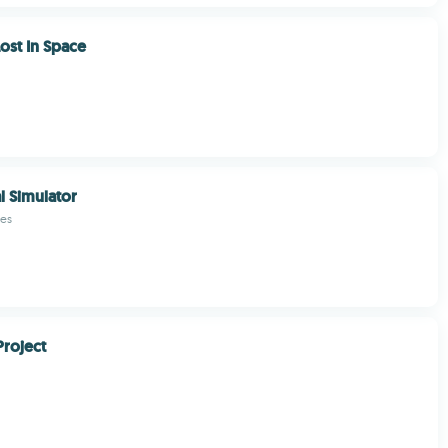
ost In Space
l Simulator
es
Project