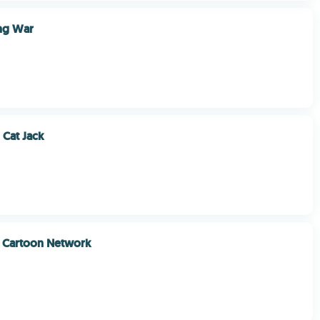
ng War
 Cat Jack
s Cartoon Network