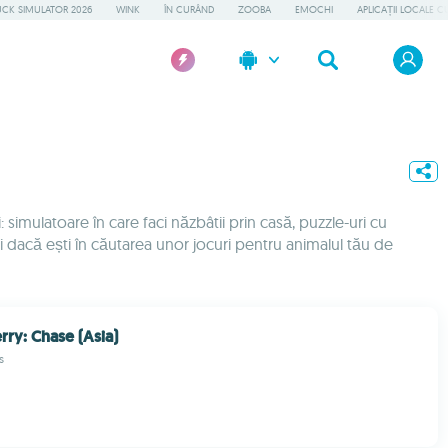
UCK SIMULATOR 2026
WINK
ÎN CURÂND
ZOOBA
EMOCHI
APLICAȚII LOCALE C
ci: simulatoare în care faci năzbâtii prin casă, puzzle-uri cu
Și dacă ești în căutarea unor jocuri pentru animalul tău de
rry: Chase (Asia)
s