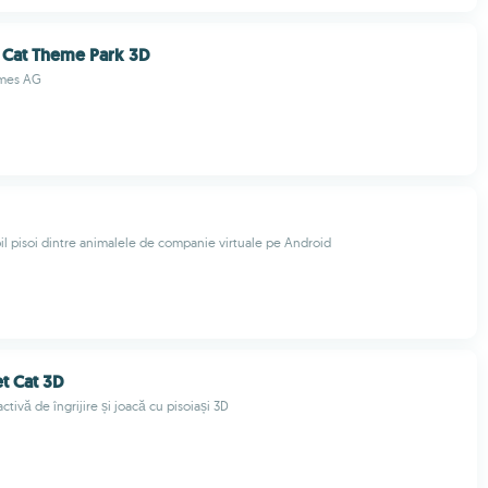
 Cat Theme Park 3D
mes AG
il pisoi dintre animalele de companie virtuale pe Android
t Cat 3D
activă de îngrijire și joacă cu pisoiași 3D