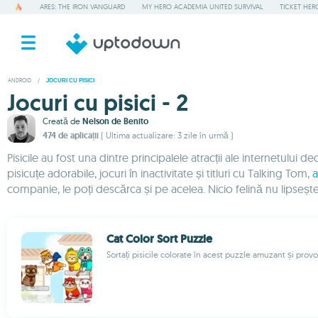
ARES: THE IRON VANGUARD
MY HERO ACADEMIA UNITED SURVIVAL
TICKET HER
ANDROID
/
JOCURI CU PISICI
Jocuri cu pisici - 2
Creată de
Nelson de Benito
474 de aplicații
( Ultima actualizare: 3 zile în urmă )
Pisicile au fost una dintre principalele atracții ale internetului de
pisicuțe adorabile, jocuri în inactivitate și titluri cu Talking Tom,
a
companie, le poți descărca și pe acelea. Nicio felină nu lipsește 
Cat Color Sort Puzzle
Sortați pisicile colorate în acest puzzle amuzant și prov