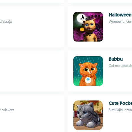
Halloween
 drăguță
Wonderful Ga
Bubbu
Cel mai adorab
Cute Pocke
c relaxant
Simulație inter