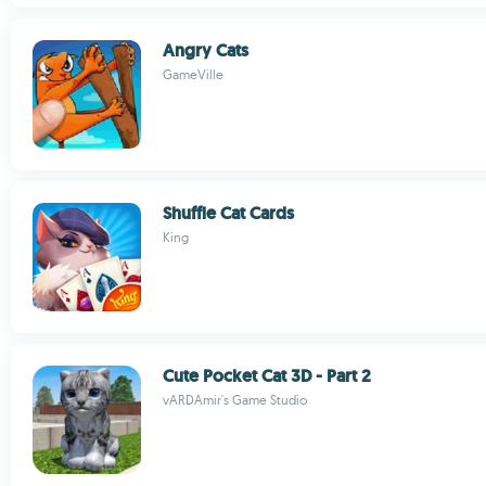
Angry Cats
GameVille
Shuffle Cat Cards
King
Cute Pocket Cat 3D - Part 2
vARDAmir's Game Studio