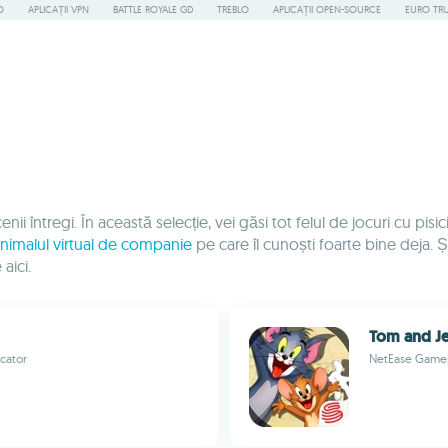
O
APLICAȚII VPN
BATTLE ROYALE GD
TREBLO
APLICAȚII OPEN-SOURCE
EURO TR
cenii întregi. În această selecție, vei găsi tot felul de jocuri cu pisi
nimalul virtual de companie
pe care îl cunoști foarte bine deja. 
aici.
Tom and Je
ocator
NetEase Game