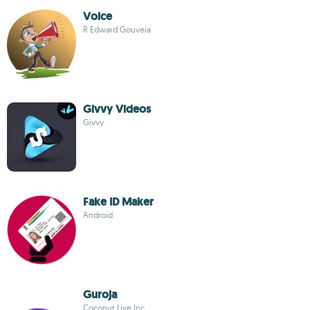
Voice
R Edward Gouveia
Givvy Videos
Givvy
Fake ID Maker
Android
Guroja
Coconut Live Inc.