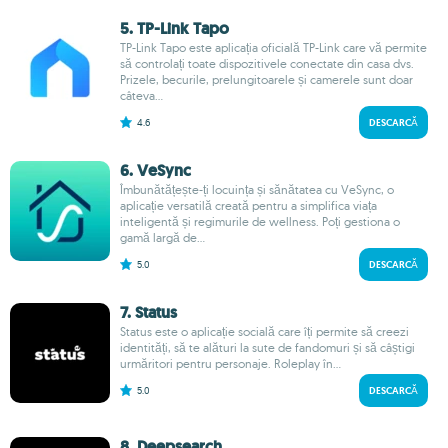
5. TP-Link Tapo
TP-Link Tapo este aplicația oficială TP-Link care vă permite
să controlați toate dispozitivele conectate din casa dvs.
Prizele, becurile, prelungitoarele și camerele sunt doar
câteva...
4.6
DESCARCĂ
6. VeSync
Îmbunătățește-ți locuința și sănătatea cu VeSync, o
aplicație versatilă creată pentru a simplifica viața
inteligentă și regimurile de wellness. Poți gestiona o
gamă largă de...
5.0
DESCARCĂ
7. Status
Status este o aplicație socială care îți permite să creezi
identități, să te alături la sute de fandomuri și să câștigi
urmăritori pentru personaje. Roleplay în...
5.0
DESCARCĂ
8. Deepsearch