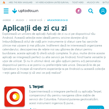
ARES: THE IRON VANGUARD
MY HERO ACADEMIA UNITED SURVIVAL
TICKET HERO
APLICAȚII VPN
BATTLE
ANDROID
/
APLICAȚII
/
MOD DE VIAȚĂ
/
APLICAȚII DE ZI CU ZI
Aplicații de zi cu zi
Explorează un univers de aplicații Aplicații de zi cu zi pe dispozitivul tău
Android. Această selecție este ideală pentru oricine dorește să-și
îmbunătățească stilul de viață prin instrumente și sfaturi care fac sarcinile
zilnice mai ușoare și mai plăcute. Indiferent dacă te interesează organizarea
calendarului, descoperirea de rețete noi sau găsirea de sfaturi pentru
bunăstare, aceste aplicații îți oferă soluții complete. În plus, multe dintre aceste
aplicații se integrează perfect cu alte servicii pe Android, fiind foarte versatile și
ușor de utilizat. Și nu în ultimul rând, vei găsi opțiuni pentru a-ți personaliza
dispozitivul pentru a se potrivi cu preferințele tale unice. Descarcă-le de pe
Uptodown și începe să transformi experiența ta pe Android cu această colecție
—ești gata să începi și să vezi ce poți realiza?
1. Terpel
Experimentează o integrare perfectă cu aplicația Terpel,
companionul tău pentru navigarea către stațiile de
servicii din Columbia. Folosind puterea geolocalizării,
acest instrument ingenios îți pune...