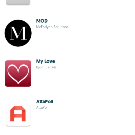
MOD
McFadyen Solutions
My Love
Björn Bartels
AttaPoll
AttaPoll