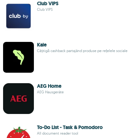
Club VIPS
Club VIPS
Kale
Câștigă cashback partajând produse pe rețelele sociale
AEG Home
AEG Hausgeräte
To-Do List - Task & Pomodoro
All document reader tool