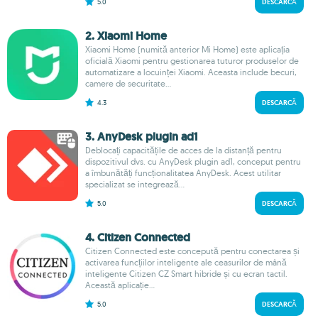
5.0
DESCARCĂ
2. Xiaomi Home
Xiaomi Home (numită anterior Mi Home) este aplicația
oficială Xiaomi pentru gestionarea tuturor produselor de
automatizare a locuinței Xiaomi. Aceasta include becuri,
camere de securitate...
4.3
DESCARCĂ
3. AnyDesk plugin ad1
Deblocați capacitățile de acces de la distanță pentru
dispozitivul dvs. cu AnyDesk plugin ad1, conceput pentru
a îmbunătăți funcționalitatea AnyDesk. Acest utilitar
specializat se integrează...
5.0
DESCARCĂ
4. Citizen Connected
Citizen Connected este concepută pentru conectarea și
activarea funcțiilor inteligente ale ceasurilor de mână
inteligente Citizen CZ Smart hibride și cu ecran tactil.
Această aplicație...
5.0
DESCARCĂ