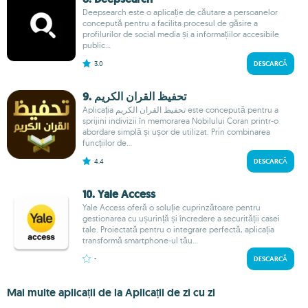
Deepsearch este o aplicație de căutare a persoanelor
concepută pentru a facilita procesul de găsire a
profilurilor de social media și a informațiilor accesibile
public...
3.0
DESCARCĂ
9. تحفيظ القران الكريم
Aplicația تحفيظ القران الكريم este concepută pentru a
sprijini indivizii în memorarea Nobilului Coran printr-o
abordare simplă și ușor de utilizat. Prin combinarea
funcțiilor de...
4.4
DESCARCĂ
10. Yale Access
Yale Access oferă o soluție cuprinzătoare pentru
gestionarea cu ușurință și încredere a securității casei
tale. Proiectată pentru o integrare perfectă, aplicația
transformă smartphone-ul tău...
-
DESCARCĂ
Mai multe aplicații de la Aplicații de zi cu zi