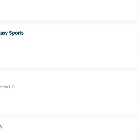
asy Sports
ation LLC
n