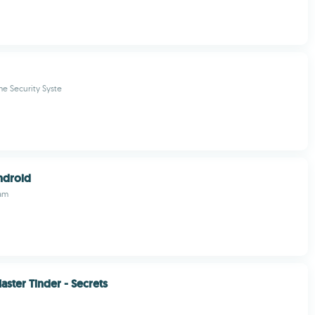
e Security Syste
ndroid
am
aster Tinder - Secrets