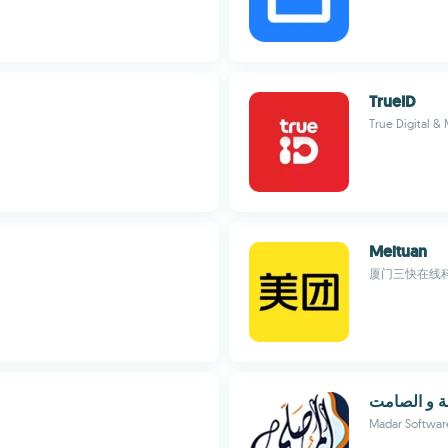
TrueID
True Digital & 
Meituan
厦门三快在线
لة و الصامت
Madar Softwar