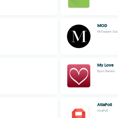
MOD
McFadyen Solu
My Love
Björn Bartels
AttaPoll
AttaPoll