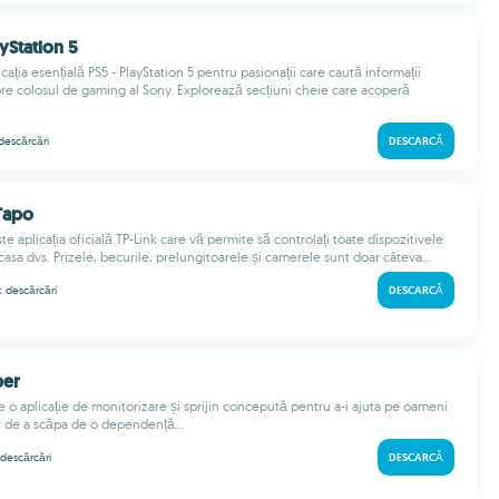
ayStation 5
ația esențială PS5 - PlayStation 5 pentru pasionații care caută informații
e colosul de gaming al Sony. Explorează secțiuni cheie care acoperă
descărcări
DESCARCĂ
 Tapo
te aplicația oficială TP-Link care vă permite să controlați toate dispozitivele
asa dvs. Prizele, becurile, prelungitoarele și camerele sunt doar câteva...
 k
descărcări
DESCARCĂ
ber
e o aplicație de monitorizare și sprijin concepută pentru a-i ajuta pe oameni
or de a scăpa de o dependență...
descărcări
DESCARCĂ