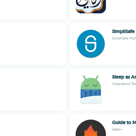
SimpliSafe
SimpliSafe Hom
Sleep as A
Urbandroid Te
Guide to M
Sabe+