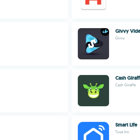
Givvy Vid
Givvy
Cash Giraf
Cash Giraffe
Smart Life
Tuya Inc.