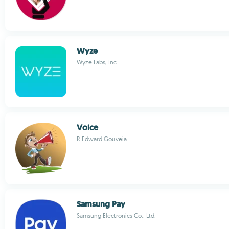
Wyze
Wyze Labs, Inc.
Voice
R Edward Gouveia
Samsung Pay
Samsung Electronics Co., Ltd.