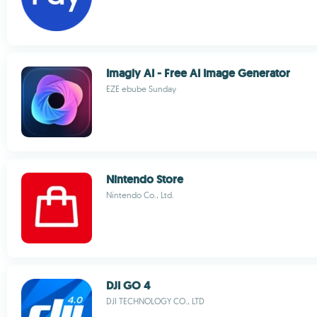
Imagly AI - Free AI Image Generator
EZE ebube Sunday
Nintendo Store
Nintendo Co., Ltd.
DJI GO 4
DJI TECHNOLOGY CO., LTD