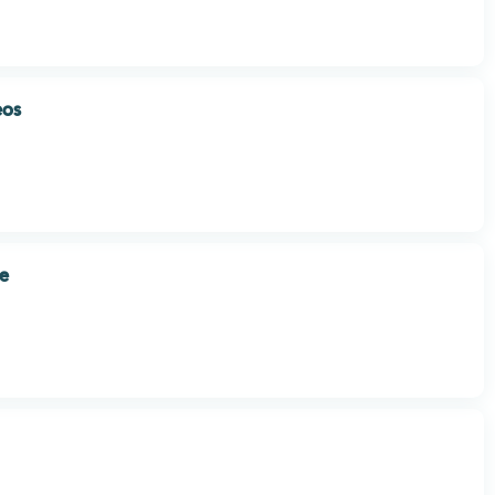
eos
fe