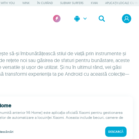
L WITH YOU
WINK
ÎN CURÂND
SUBWAY SURFERS
KWAI
APLICAȚII LOCALE CU IN
ește să-și îmbunătățească stilul de viață prin instrumente și
 de rețete noi sau găsirea de sfaturi pentru bunăstare, aceste
 versatile și ușor de utilizat. Și nu în ultimul rând, vei găsi
e să transformi experiența ta pe Android cu această colecție—
 Home
umită anterior Mi Home) este aplicația oficială Xiaomi pentru gestionarea
elor de automatizare a locuinței Xiaomi. Aceasta include becuri, camere de
descărcări
DESCARCĂ