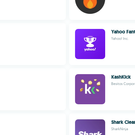
Yahoo Fant
Yahoo! Inc.
KashKick
Besitos Corpor
Shark Clea
SharkNinja