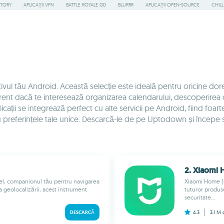
STORY
APLICAȚII VPN
BATTLE ROYALE GD
BLURRR
APLICAȚII OPEN-SOURCE
CHIL
zitivul tău Android. Această selecție este ideală pentru oricine dor
diferent dacă te interesează organizarea calendarului, descoperirea
licații se integrează perfect cu alte servicii pe Android, fiind foarte
i cu preferințele tale unice. Descarcă-le de pe Uptodown și încep
2. Xiaomi
pel, companionul tău pentru navigarea
Xiaomi Home (n
a geolocalizării, acest instrument
tuturor produs
securitate...
DESCARCĂ
4.3
3.1 M