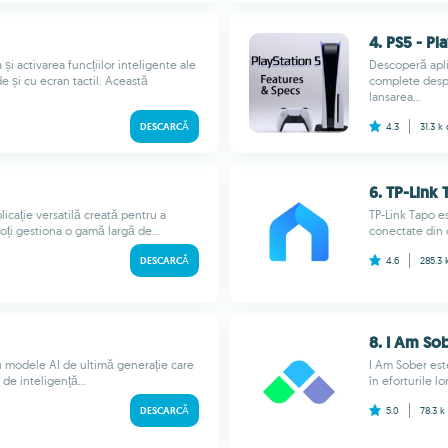
4. PS5 - Pl
 activarea funcțiilor inteligente ale
Descoperă aplic
e și cu ecran tactil. Această
complete despr
lansarea...
DESCARCĂ
4.3
31.3 k
6. TP-Link
icație versatilă creată pentru a
TP-Link Tapo es
Poți gestiona o gamă largă de...
conectate din c
DESCARCĂ
4.6
285.3
8. I Am So
u modele AI de ultimă generație care
I Am Sober est
de inteligență...
în eforturile l
DESCARCĂ
5.0
78.3 k