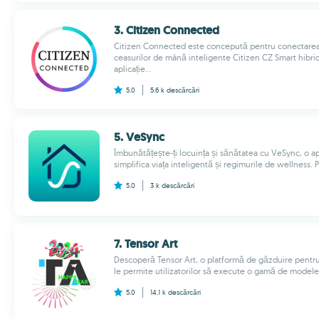
3. Citizen Connected
Citizen Connected este concepută pentru conectarea și
ceasurilor de mână inteligente Citizen CZ Smart hibrid
aplicație...
5.0
5.6 k
descărcări
5. VeSync
Îmbunătățește-ți locuința și sănătatea cu VeSync, o apl
simplifica viața inteligentă și regimurile de wellness. 
5.0
3 k
descărcări
7. Tensor Art
Descoperă Tensor Art, o platformă de găzduire pentr
le permite utilizatorilor să execute o gamă de modele 
5.0
14.1 k
descărcări