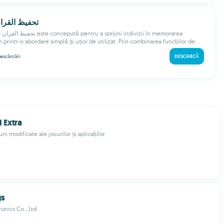
تحفيظ القران ا
 printr-o abordare simplă și ușor de utilizat. Prin combinarea funcțiilor de...
escărcări
DESCARCĂ
Extra
ni modificate ale jocurilor și aplicațiilor
gs
onics Co., Ltd.