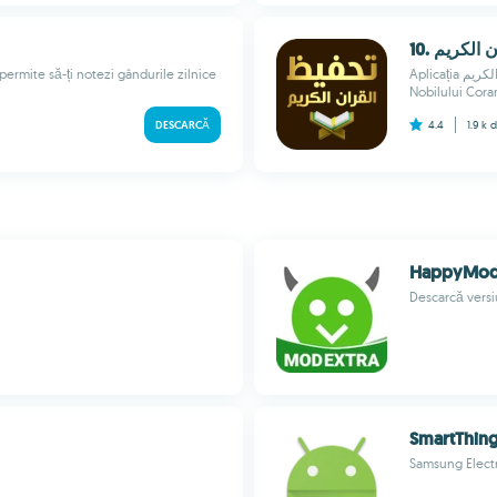
10. لكريم
 permite să-ți notezi gândurile zilnice
Aplicația تحفيظ القران الكريم este concepută pentru a sprijini indivizii în memorarea
Nobilului Coran
DESCARCĂ
4.4
1.9 k
d
HappyMod 
Descarcă versiu
Smart​Thin
Samsung Electr