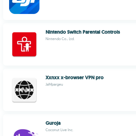
Nintendo Switch Parental Controls
Nintendo Co., Ltd.
Xxnxx x-browser VPN pro
JaMpargeu
Guroja
Coconut Live Inc.