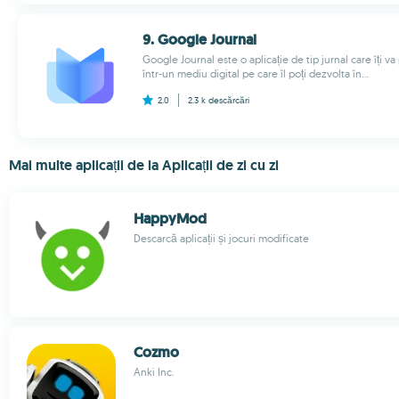
9. Google Journal
Google Journal este o aplicație de tip jurnal care îți va
într-un mediu digital pe care îl poți dezvolta în...
2.0
2.3 k
descărcări
Mai multe aplicații de la Aplicații de zi cu zi
HappyMod
Descarcă aplicații și jocuri modificate
Cozmo
Anki Inc.