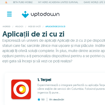
BETA PUBG MOBILE
MY HERO ACADEMIA UNITED SURVIVAL
GAME WORLD: LIFE 
ANDROID
/
APLICAȚII
/
MOD DE VIAȚĂ
/
APLICAȚII DE ZI CU ZI
Aplicații de zi cu zi
Explorează un univers de aplicații Aplicații de zi cu zi pe dispo
sfaturi care fac sarcinile zilnice mai ușoare și mai plăcute. In
aplicații îți oferă soluții complete. În plus, multe dintre aceste ap
opțiuni pentru a-ți personaliza dispozitivul pentru a se potriv
ești gata să începi și să vezi ce poți realiza?
1. Terpel
Experimentează o integrare perfectă cu aplicația Ter
către stațiile de servicii din Columbia. Folosind putere
ingenios îți pune...
5.0
8 k
descărcări