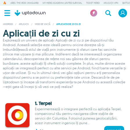
ARES: THE IRON VANGUARD
MY HERO ACADEMIA UNITED SURVIVAL
TICKET HERO
APLICAȚII VPN
BATTLE
ANDROID
/
APLICAȚII
/
MOD DE VIAȚĂ
/
APLICAȚII DE ZI CU ZI
Aplicații de zi cu zi
Explorează un univers de aplicații Aplicații de zi cu zi pe dispozitivul tău
Android. Această selecție este ideală pentru oricine dorește să-și
îmbunătățească stilul de viață prin instrumente și sfaturi care fac sarcinile
zilnice mai ușoare și mai plăcute. Indiferent dacă te interesează organizarea
calendarului, descoperirea de rețete noi sau găsirea de sfaturi pentru
bunăstare, aceste aplicații îți oferă soluții complete. În plus, multe dintre aceste
aplicații se integrează perfect cu alte servicii pe Android, fiind foarte versatile și
ușor de utilizat. Și nu în ultimul rând, vei găsi opțiuni pentru a-ți personaliza
dispozitivul pentru a se potrivi cu preferințele tale unice. Descarcă-le de pe
Uptodown și începe să transformi experiența ta pe Android cu această colecție
—ești gata să începi și să vezi ce poți realiza?
1. Terpel
Experimentează o integrare perfectă cu aplicația Terpel,
companionul tău pentru navigarea către stațiile de
servicii din Columbia. Folosind puterea geolocalizării,
acest instrument ingenios îți pune...