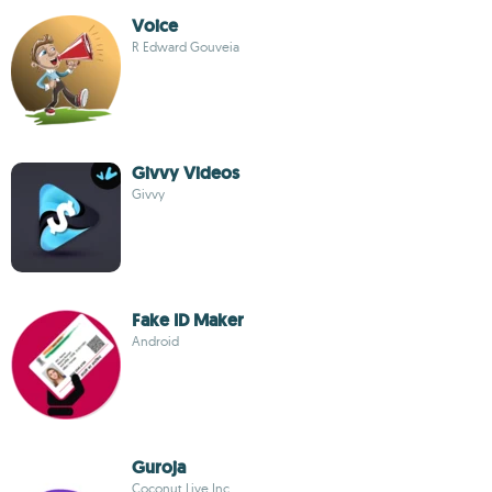
Voice
R Edward Gouveia
Givvy Videos
Givvy
Fake ID Maker
Android
Guroja
Coconut Live Inc.