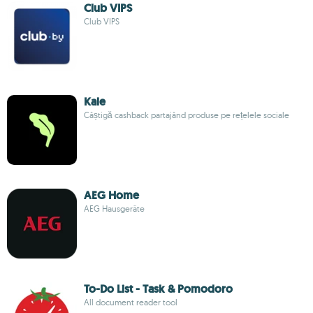
Club VIPS
Club VIPS
Kale
Câștigă cashback partajând produse pe rețelele sociale
AEG Home
AEG Hausgeräte
To-Do List - Task & Pomodoro
All document reader tool