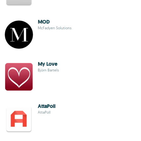
MOD
McFadyen Solutions
My Love
Björn Bartels
AttaPoll
AttaPoll