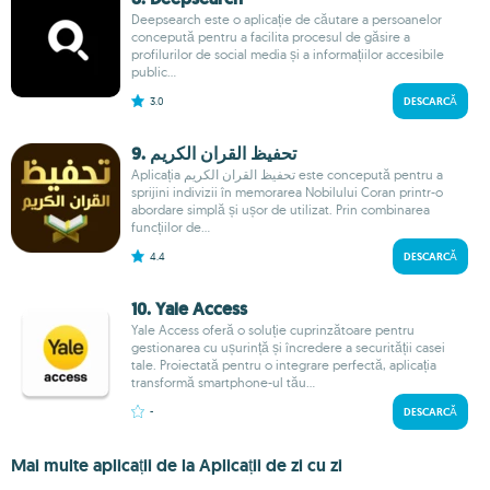
Deepsearch este o aplicație de căutare a persoanelor
concepută pentru a facilita procesul de găsire a
profilurilor de social media și a informațiilor accesibile
public...
3.0
DESCARCĂ
9. تحفيظ القران الكريم
Aplicația تحفيظ القران الكريم este concepută pentru a
sprijini indivizii în memorarea Nobilului Coran printr-o
abordare simplă și ușor de utilizat. Prin combinarea
funcțiilor de...
4.4
DESCARCĂ
10. Yale Access
Yale Access oferă o soluție cuprinzătoare pentru
gestionarea cu ușurință și încredere a securității casei
tale. Proiectată pentru o integrare perfectă, aplicația
transformă smartphone-ul tău...
-
DESCARCĂ
Mai multe aplicații de la Aplicații de zi cu zi