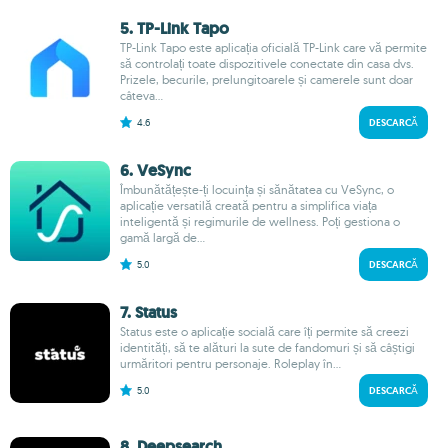
5. TP-Link Tapo
TP-Link Tapo este aplicația oficială TP-Link care vă permite
să controlați toate dispozitivele conectate din casa dvs.
Prizele, becurile, prelungitoarele și camerele sunt doar
câteva...
4.6
DESCARCĂ
6. VeSync
Îmbunătățește-ți locuința și sănătatea cu VeSync, o
aplicație versatilă creată pentru a simplifica viața
inteligentă și regimurile de wellness. Poți gestiona o
gamă largă de...
5.0
DESCARCĂ
7. Status
Status este o aplicație socială care îți permite să creezi
identități, să te alături la sute de fandomuri și să câștigi
urmăritori pentru personaje. Roleplay în...
5.0
DESCARCĂ
8. Deepsearch