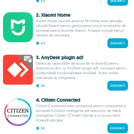
5.0
DESCARCĂ
2. Xiaomi Home
Xiaomi Home (numită anterior Mi Home) este aplicația
oficială Xiaomi pentru gestionarea tuturor produselor de
automatizare a locuinței Xiaomi. Aceasta include becuri,
camere de securitate...
4.3
DESCARCĂ
3. AnyDesk plugin ad1
Deblocați capacitățile de acces de la distanță pentru
dispozitivul dvs. cu AnyDesk plugin ad1, conceput pentru
a îmbunătăți funcționalitatea AnyDesk. Acest utilitar
specializat se integrează...
5.0
DESCARCĂ
4. Citizen Connected
Citizen Connected este concepută pentru conectarea și
activarea funcțiilor inteligente ale ceasurilor de mână
inteligente Citizen CZ Smart hibride și cu ecran tactil.
Această aplicație...
5.0
DESCARCĂ