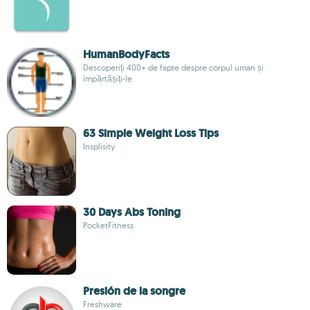
HumanBodyFacts
Descoperiți 400+ de fapte despre corpul uman și
împărtășiți-le
63 Simple Weight Loss Tips
Insplisity
30 Days Abs Toning
PocketFitness
Presión de la songre
Freshware