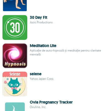
30 Day Fit
Jozic Productions
Meditation Lite
Aplicație de auto-hipnoză și meditație pentru claritate
mentală
selene
Yahoo Japan Corp.
Ovia Pregnancy Tracker
Ovuline, Inc.