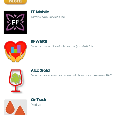
FF Mobile
Tamtris Web Services Inc.
BPWatch
Monitorizarea ușoară a tensiunii și a sănătății
AlcoDroid
Monitorizați și analizați consumul de alcool cu estimări BAC
OnTrack
Medivo