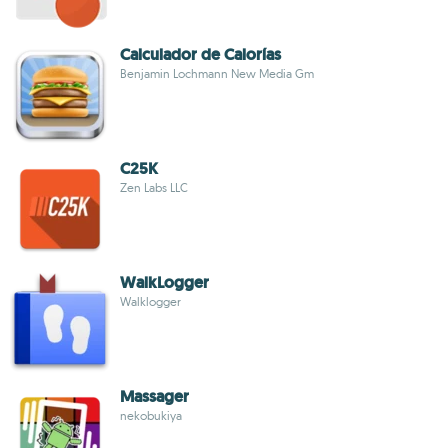
Calculador de Calorías
Benjamin Lochmann New Media Gm
C25K
Zen Labs LLC
WalkLogger
Walklogger
Massager
nekobukiya