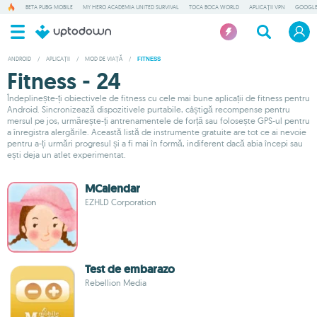
BETA PUBG MOBILE
MY HERO ACADEMIA UNITED SURVIVAL
TOCA BOCA WORLD
APLICAȚII VPN
GOOGLE
ANDROID
/
APLICAȚII
/
MOD DE VIAȚĂ
/
FITNESS
Fitness - 24
Îndeplinește-ți obiectivele de fitness cu cele mai bune aplicații de fitness pentru
Android. Sincronizează dispozitivele purtabile, câștigă recompense pentru
mersul pe jos, urmărește-ți antrenamentele de forță sau folosește GPS-ul pentru
a înregistra alergările. Această listă de instrumente gratuite are tot ce ai nevoie
pentru a-ți urmări progresul și a fi mai în formă, indiferent dacă abia începi sau
ești deja un atlet experimentat.
MCalendar
EZHLD Corporation
Test de embarazo
Rebellion Media