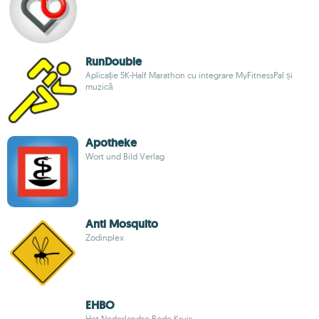
RunDouble
Aplicație 5K-Half Marathon cu integrare MyFitnessPal și
muzică
Apotheke
Wort und Bild Verlag
Anti Mosquito
Zodinplex
EHBO
Het Nederlandse Rode Kruis