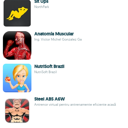
Sit Ups
NorthPark
Anatomía Muscular
Ing. Victor Michel Gonzalez Ga
NutriSoft Brazil
NutriSoft Brazil
Steel ABS A6W
Antrenor virtual pentru antrenamente eficiente acasă