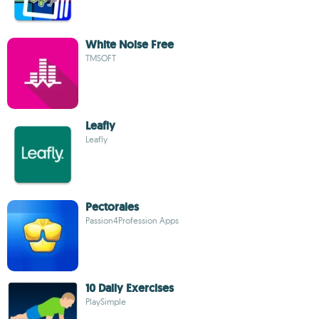
White Noise Free
TMSOFT
Leafly
Leafly
Pectorales
Passion4Profession Apps
10 Daily Exercises
PlaySimple