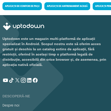
APLICAȚII DE CONTOR DE PAȘI
APLICAȚII DE ANTRENAMENT ACASĂ
APLICAȚII PE
Uptodown este un magazin multi-platformă de aplicații
specializat în Android. Scopul nostru este să oferim acces
gratuit și deschis la un catalog extins de aplicații, fără
restricții, oferind în același timp o platformă legală de
distribuție, accesibilă din orice browser și, de asemenea, prin
aplicația nativă oficială.
DESCOPERĂ-NE
Despre noi