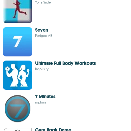
Yona Sade
Seven
Perigee AB
Ultimate Full Body Workouts
Insplisity
7 Minutes
mphan
Gym Book Demo