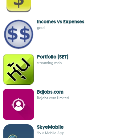
Incomes vs Expenses
goral
Portfolio (SET)
streaming mob
Bdjobs.com
Bdjobs.com Limited
SkyeMobile
Your Mobile App