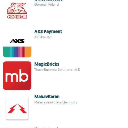
Generali Poland
AXS Payment
AXS Pte Ltd
MagicBricks
Times Business Solutions - A D
Mahavitaran
Maharashtra State Electricity