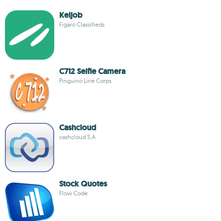
Keljob
Figaro Classifieds
C712 Selfie Camera
Pinguino Line Corps
Cashcloud
cashcloud S.A.
Stock Quotes
Flow Code