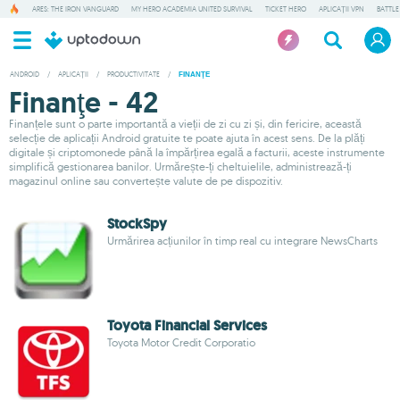
ARES: THE IRON VANGUARD
MY HERO ACADEMIA UNITED SURVIVAL
TICKET HERO
APLICAȚII VPN
BATTLE
ANDROID
/
APLICAȚII
/
PRODUCTIVITATE
/
FINANŢE
Finanţe - 42
Finanțele sunt o parte importantă a vieții de zi cu zi și, din fericire, această
selecție de aplicații Android gratuite te poate ajuta în acest sens. De la plăți
digitale și criptomonede până la împărțirea egală a facturii, aceste instrumente
simplifică gestionarea banilor. Urmărește-ți cheltuielile, administrează-ți
magazinul online sau convertește valute de pe dispozitiv.
StockSpy
Urmărirea acțiunilor în timp real cu integrare NewsCharts
Toyota Financial Services
Toyota Motor Credit Corporatio