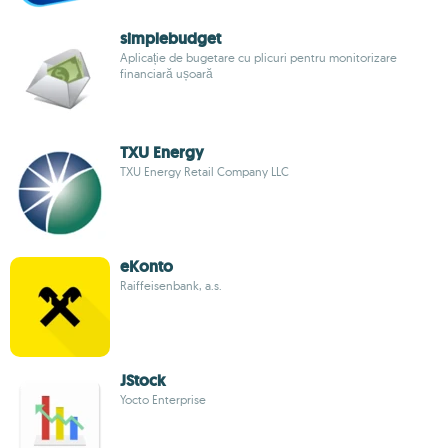
simplebudget
Aplicație de bugetare cu plicuri pentru monitorizare
financiară ușoară
TXU Energy
TXU Energy Retail Company LLC
eKonto
Raiffeisenbank, a.s.
JStock
Yocto Enterprise