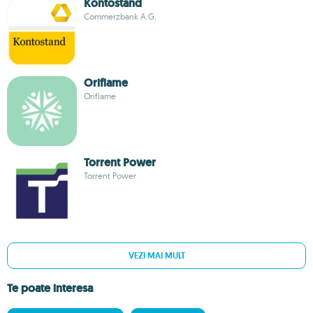
Kontostand
Commerzbank A.G.
Oriflame
Oriflame
Torrent Power
Torrent Power
VEZI MAI MULT
Te poate interesa