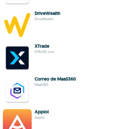
DriveWealth
DriveWealth
XTrade
XTRADE.com
Correo de MaaS360
MaaS360
Apploi
Apploi