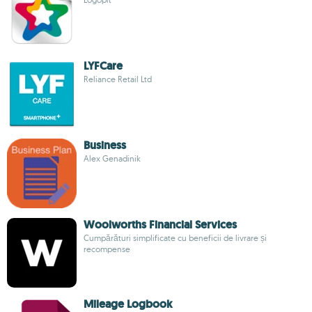
LYFCare
Reliance Retail Ltd
Business
Alex Genadinik
Woolworths Financial Services
Cumpărături simplificate cu beneficii de livrare și
recompense
Mileage Logbook