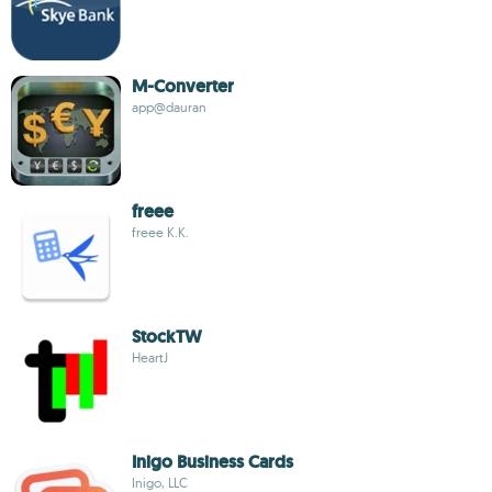
M-Converter
app@dauran
freee
freee K.K.
StockTW
HeartJ
Inigo Business Cards
Inigo, LLC