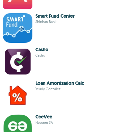
Smart Fund Center
Shinhan Bank
Casho
Casho
Loan Amortization Calc
Yeudy González
CeeVee
Neogen SA