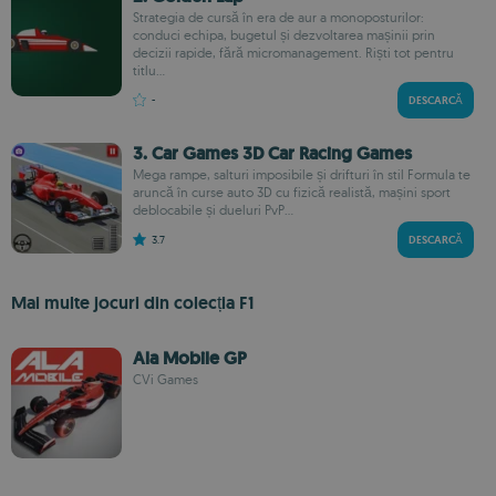
Strategia de cursă în era de aur a monoposturilor:
conduci echipa, bugetul și dezvoltarea mașinii prin
decizii rapide, fără micromanagement. Riști tot pentru
titlu...
-
DESCARCĂ
3. Car Games 3D Car Racing Games
Mega rampe, salturi imposibile și drifturi în stil Formula te
aruncă în curse auto 3D cu fizică realistă, mașini sport
deblocabile și dueluri PvP...
3.7
DESCARCĂ
Mai multe jocuri din colecția F1
Ala Mobile GP
CVi Games