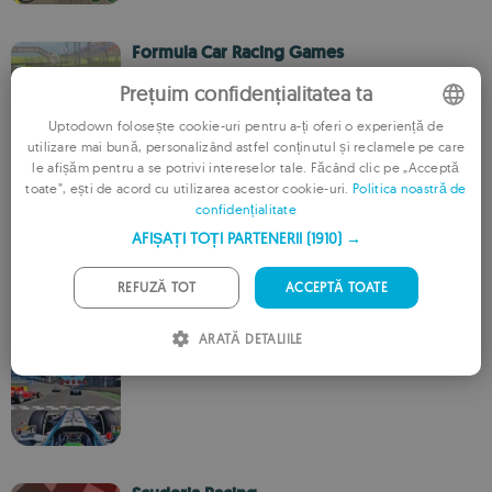
Formula Car Racing Games
InterBolt Games
Prețuim confidențialitatea ta
Uptodown folosește cookie-uri pentru a-ți oferi o experiență de
utilizare mai bună, personalizând astfel conținutul și reclamele pe care
ENGLISH
le afișăm pentru a se potrivi intereselor tale. Făcând clic pe „Acceptă
toate”, ești de acord cu utilizarea acestor cookie-uri.
Politica noastră de
FRENCH
Formula Car Stunt
confidențialitate
Games Wing
GERMAN
AFIȘAȚI TOȚI PARTENERII
(1910) →
PORTUGUESE
REFUZĂ TOT
ACCEPTĂ TOATE
ITALIAN
ARATĂ DETALIILE
SPANISH
Top Formula Car Highway Racing
Eagle Studio 007
ROMANIAN