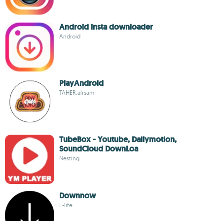
Android insta downloader
Android
PlayAndroid
TAHER.alrsam
TubeBox - Youtube, Dailymotion,
SoundCloud DownLoa
Nesting
Downnow
E-life