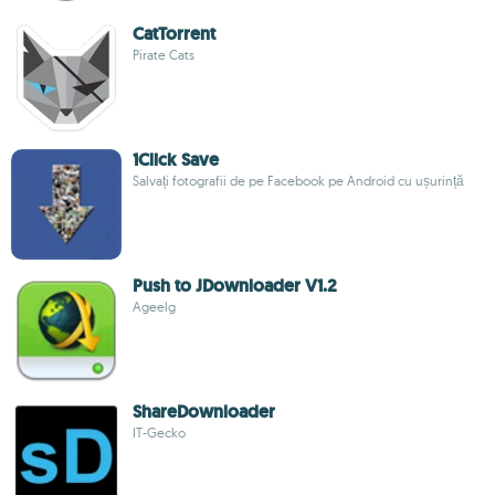
CatTorrent
Pirate Cats
1Click Save
Salvați fotografii de pe Facebook pe Android cu ușurință
Push to JDownloader V1.2
Ageelg
ShareDownloader
IT-Gecko