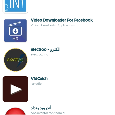
Video Downloader For Facebook
Video Downloader Applications
electroo - الكترو
electroo, inc
VidCatch
iastudio
أندرويد بغداد
AppInventor for Android