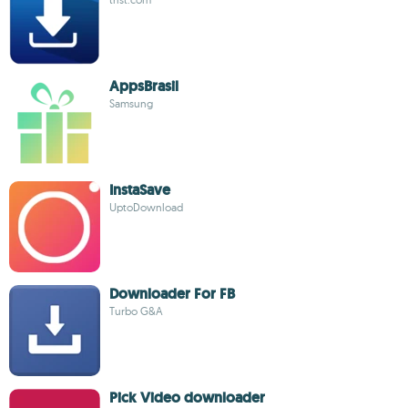
AppsBrasil
Samsung
InstaSave
UptoDownload
Downloader For FB
Turbo G&A
Pick Video downloader