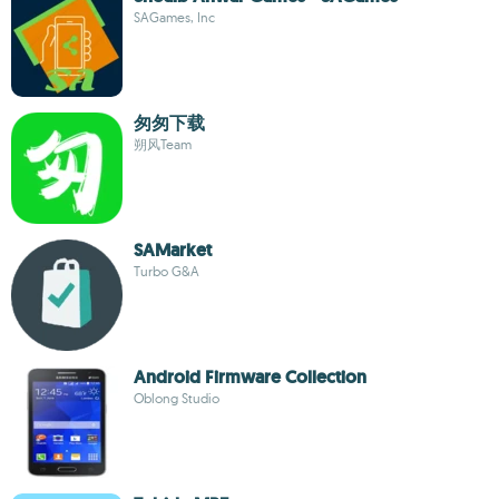
SAGames, Inc
匆匆下载
朔风Team
SAMarket
Turbo G&A
Android Firmware Collection
Oblong Studio