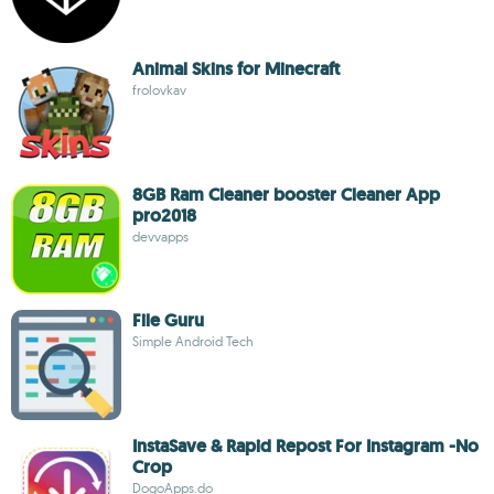
Animal Skins for Minecraft
frolovkav
8GB Ram Cleaner booster Cleaner App
pro2018
devvapps
File Guru
Simple Android Tech
InstaSave & Rapid Repost For Instagram -No
Crop
DogoApps.do