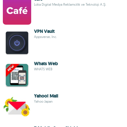
Loka Digital Medya Reklamcılık ve Teknoloji A.Ş.
VPN Vault
Appsverse, Inc.
Whats Web
WHATS WEB
Yahoo! Mail
Yahoo Japan