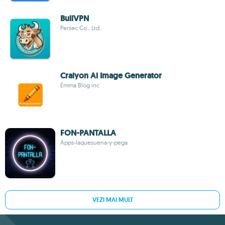
BullVPN
Persec Co., Ltd.
Craiyon Ai Image Generator
Emma Blog inc
FON-PANTALLA
Apps-laquesuena-y-pega
VEZI MAI MULT