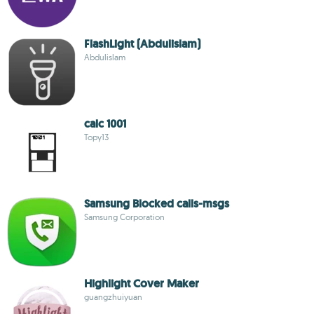
FlashLight (Abdulislam)
Abdulislam
calc 1001
Topy13
Samsung Blocked calls-msgs
Samsung Corporation
Highlight Cover Maker
guangzhuiyuan