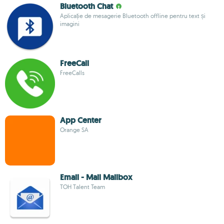
Bluetooth Chat
Aplicație de mesagerie Bluetooth offline pentru text și
imagini
FreeCall
FreeCalls
App Center
Orange SA
Email - Mail Mailbox
TOH Talent Team