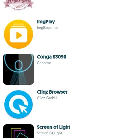
ImgPlay
ImgBase, Inc.
Conga S3090
Cecotec
Cliqz Browser
Cliqz GmbH
Screen of Light
Screen Of Light