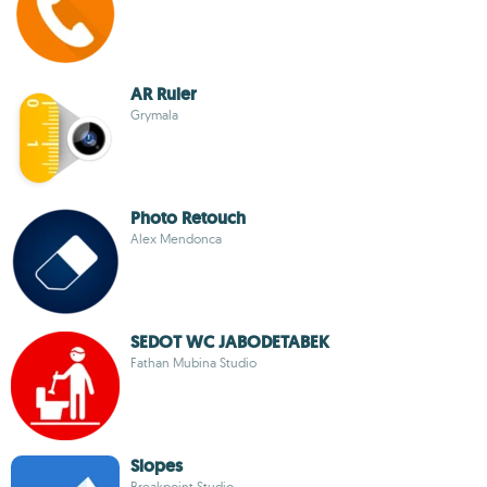
AR Ruler
Grymala
Photo Retouch
Alex Mendonca
SEDOT WC JABODETABEK
Fathan Mubina Studio
Slopes
Breakpoint Studio