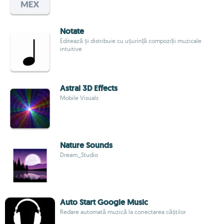
Notate
Editează și distribuie cu ușurință compoziții muzicale
intuitive
Astral 3D Effects
Mobile Visuals
Nature Sounds
Dream_Studio
Auto Start Google Music
Redare automată muzică la conectarea căștilor