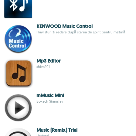
KENWOOD Music Control
Playlisturi și redare după starea de spirit pentru mașină
Mp3 Editor
shiva201
mMusic Mini
Bokach Stanislav
Music (Remix) Trial
Hedami