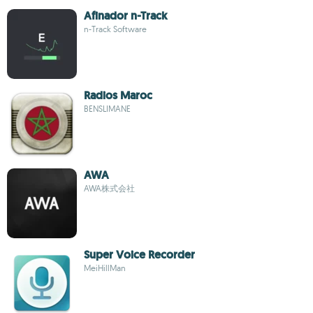
Afinador n-Track
n-Track Software
Radios Maroc
BENSLIMANE
AWA
AWA株式会社
Super Voice Recorder
MeiHillMan