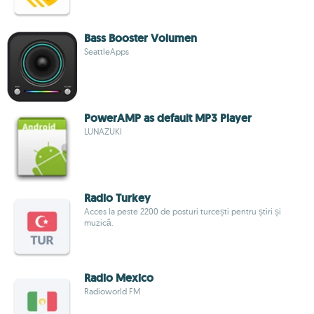
Bass Booster Volumen
SeattleApps
PowerAMP as default MP3 Player
LUNAZUKI
Radio Turkey
Acces la peste 2200 de posturi turcești pentru știri și
muzică.
Radio Mexico
Radioworld FM