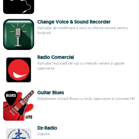
Change Voice & Sound Recorder
Aplicație de modificare a vocii cu efecte sonore pentru
Android
Radio Comercial
Aplicație muzicală de top cu melodii variate și gazde
captivante
Guitar Blues
Stăpânește chitară Blues cu lecții captivante și tutoriale HD
Dz-Radio
Udevka