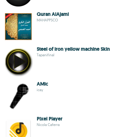
Quran AlAjami
MAHAPPSCO
Steel of iron yellow machine Skin
Tapanifinal
AMic
icay
Pixel Player
Nicola Caferra