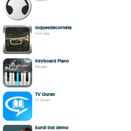
toquesdecorneta
Givix app
Keyboard Piano
Netigen
TV Quran
TV Quran
kurdi inst demo