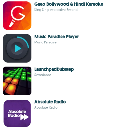
Gaao Bollywood & Hindi Karaoke
King Sing Interactive Entertai
Music Paradise Player
Music Paradise
LaunchpadDubstep
Swordapps
Absolute Radio
Absolute Radio