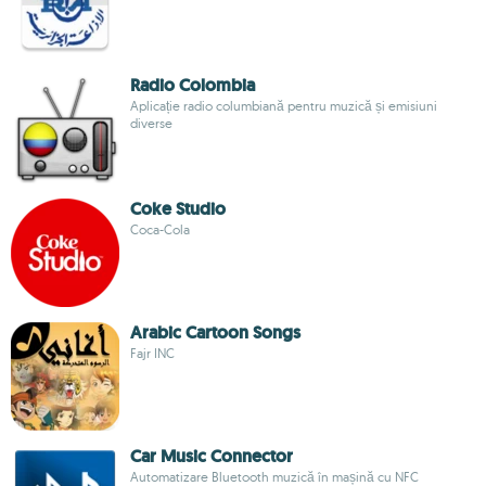
Radio Colombia
Aplicație radio columbiană pentru muzică și emisiuni
diverse
Coke Studio
Coca-Cola
Arabic Cartoon Songs
Fajr INC
Car Music Connector
Automatizare Bluetooth muzică în mașină cu NFC