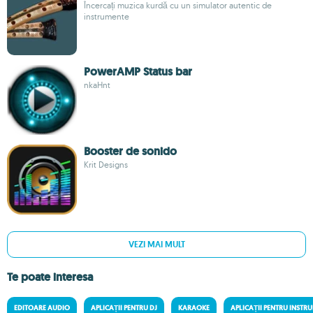
Încercați muzica kurdă cu un simulator autentic de
instrumente
PowerAMP Status bar
nkaHnt
Booster de sonido
Krit Designs
VEZI MAI MULT
Te poate interesa
EDITOARE AUDIO
APLICAȚII PENTRU DJ
KARAOKE
APLICAȚII PENTRU INSTR