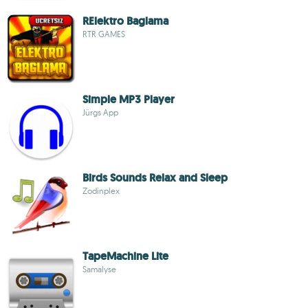
RElektro Baglama
RTR GAMES
Simple MP3 Player
Jürgs App
Birds Sounds Relax and Sleep
Zodinplex
TapeMachine Lite
Samalyse