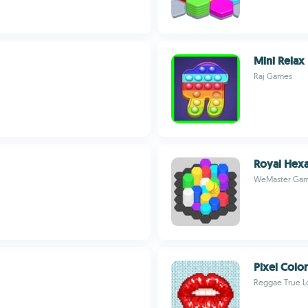
Mini Rela
Raj Games
Royal Hex
WeMaster Ga
Pixel Col
Reggae True L