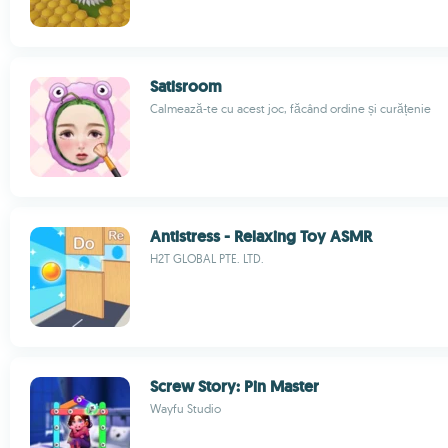
Satisroom
Calmează-te cu acest joc, făcând ordine și curățenie
Antistress - Relaxing Toy ASMR
H2T GLOBAL PTE. LTD.
Screw Story: Pin Master
Wayfu Studio