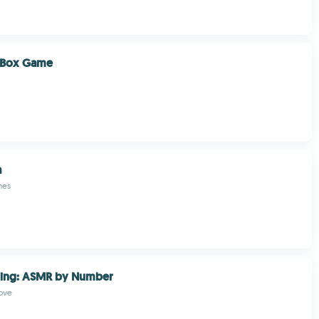
x Box Game
a
mes
oring: ASMR by Number
ove