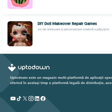
DIY Doll Makeover Repair Games
Joc de restaurare și personalizare creativă a păpușilor
Uptodown este un magazin multi-platformă de aplicații special
oferind în același timp o platformă legală de distribuție, acc