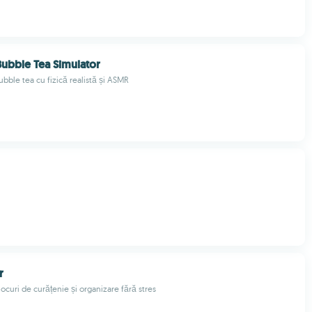
Bubble Tea Simulator
ubble tea cu fizică realistă și ASMR
r
jocuri de curățenie și organizare fără stres