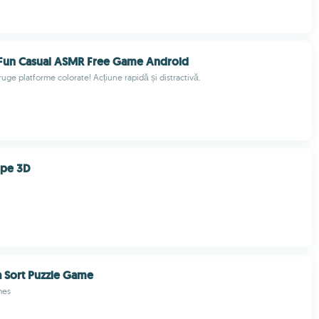
: Fun Casual ASMR Free Game Android
ruge platforme colorate! Acțiune rapidă și distractivă.
ope 3D
 Sort Puzzle Game
mes