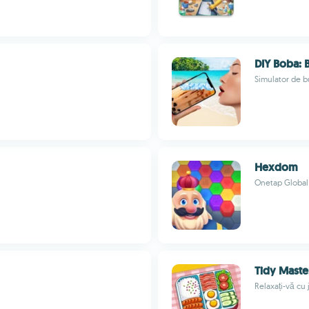
DIY Boba: 
Simulator de b
Hexdom
Onetap Global
Tidy Maste
Relaxați-vă cu 