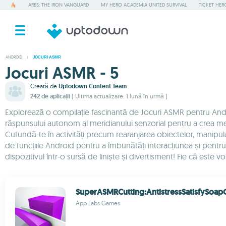
ARES: THE IRON VANGUARD
MY HERO ACADEMIA UNITED SURVIVAL
TICKET HER
ANDROID
/
JOCURI ASMR
Jocuri ASMR - 5
Creată de
Uptodown Content Team
242 de aplicații
( Ultima actualizare: 1 lună în urmă )
Explorează o compilație fascinantă de Jocuri ASMR pentru Android
răspunsului autonom al meridianului senzorial pentru a crea medii 
Cufundă-te în activități precum rearanjarea obiectelor, manipular
de funcțiile Android pentru a îmbunătăți interacțiunea și pentr
dispozitivul într-o sursă de liniște și divertisment! Fie că este 
SuperASMRCutting:AntistressSatisfySoap
App Labs Games