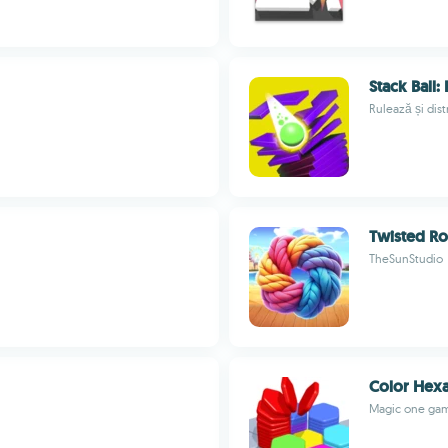
Stack Ball
Rulează și dist
Twisted R
TheSunStudio
Color Hexa
Magic one ga