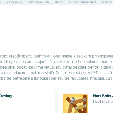
O
APLICAȚII VPN
BATTLE ROYALE GD
TREBLO
APLICAȚII OPEN-SOURCE
EURO TR
, creată special pentru a-ți oferi liniște și relaxare prin experi
liniștitoare care te ajută să te relaxezi, de la simularea texturilo
ea unei bucăți de slime virtual sau bătăi delicate pentru a găsi jo
u a face relaxarea mai accesibilă. Deci, de ce să aștepți? Descar
vorba de petrecere a timpului liber sau de reducerea stresului, cu s
Cutting
Nuts Bolts
MeeGame Stu