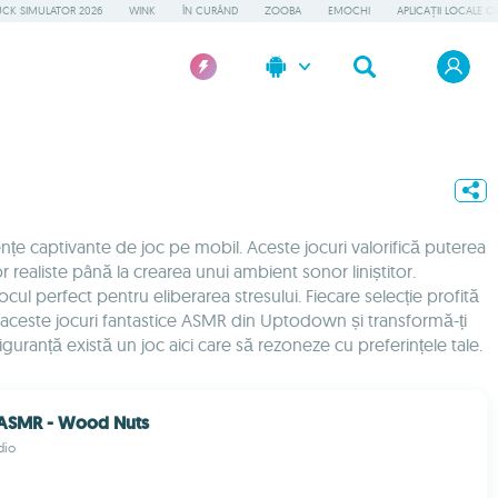
UCK SIMULATOR 2026
WINK
ÎN CURÂND
ZOOBA
EMOCHI
APLICAȚII LOCALE C
ențe captivante de joc pe mobil. Aceste jocuri valorifică puterea
r realiste până la crearea unui ambient sonor liniștitor.
cul perfect pentru eliberarea stresului. Fiecare selecție profită
că aceste jocuri fantastice ASMR din Uptodown și transformă-ți
iguranță există un joc aici care să rezoneze cu preferințele tale.
 ASMR - Wood Nuts
dio