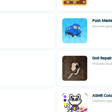
Push Mast
tatsumaki gam
Doll Repair
KKGames Stud
ASMR Colo
SYNTHJOY GA