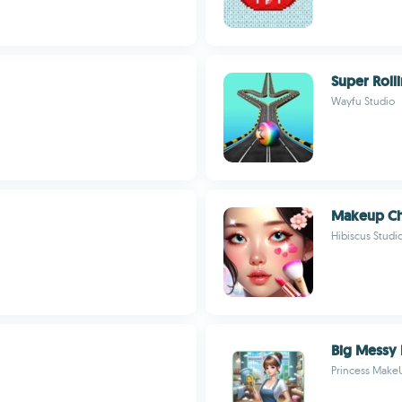
Super Rolli
Wayfu Studio
Makeup Ch
Hibiscus Studi
Big Messy
Princess MakeU