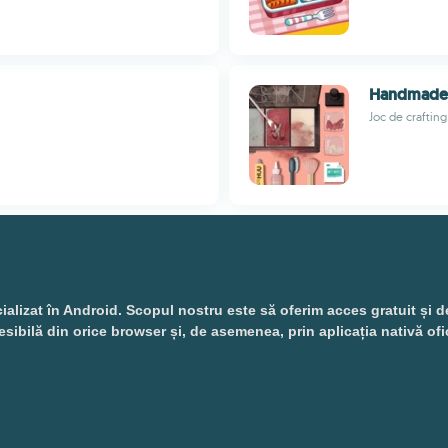
Handmade 
Joc de crafting
izat în Android. Scopul nostru este să oferim acces gratuit și desch
esibilă din orice browser și, de asemenea, prin aplicația nativă ofi