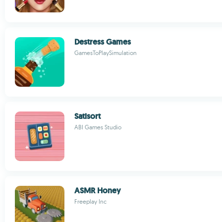
Destress Games
GamesToPlaySimulation
Satisort
ABI Games Studio
ASMR Honey
Freeplay Inc