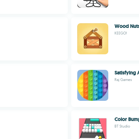
Wood Nuts:
KEEGO!
Satisfying
Raj Games
Color Bum
BT Studio