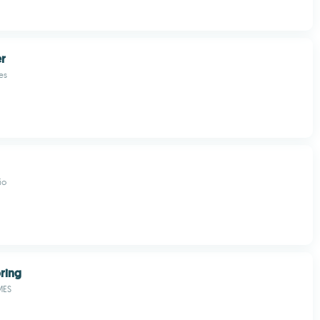
er
es
io
ring
MES