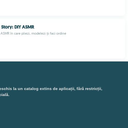
Story: DIY ASMR
 ASMR în care pliezi, modelezi și faci ordine
is la un catalog extins de aplicații, fără restricții,
cială.