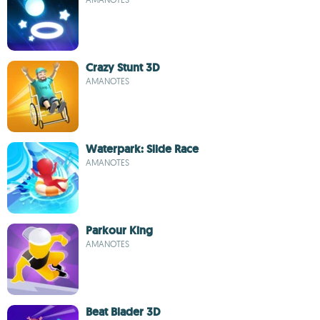
Crazy Stunt 3D
AMANOTES
Waterpark: Slide Race
AMANOTES
Parkour King
AMANOTES
Beat Blader 3D