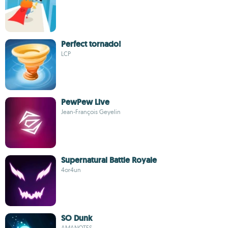
Perfect tornado!
LCP
PewPew Live
Jean-François Geyelin
Supernatural Battle Royale
4or4un
SO Dunk
AMANOTES