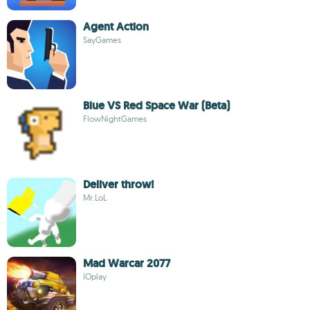
Agent Action
SayGames
Blue VS Red Space War (Beta)
FlowNightGames
Deliver throw!
Mr.LoL
Mad Warcar 2077
IOplay