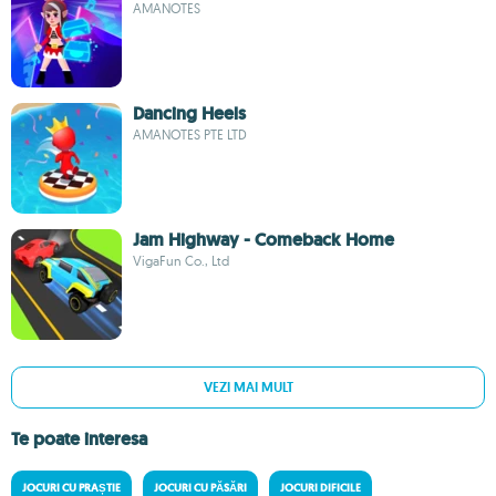
AMANOTES
Dancing Heels
AMANOTES PTE LTD
Jam Highway - Comeback Home
VigaFun Co., Ltd
VEZI MAI MULT
Te poate interesa
JOCURI CU PRAȘTIE
JOCURI CU PĂSĂRI
JOCURI DIFICILE