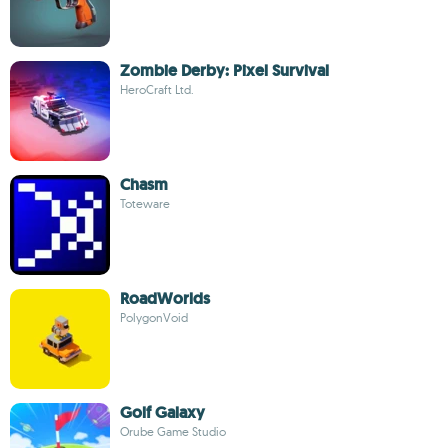
Zombie Derby: Pixel Survival
HeroCraft Ltd.
Chasm
Toteware
RoadWorlds
PolygonVoid
Golf Galaxy
Orube Game Studio