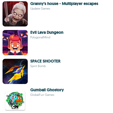
Granny's house - Multiplayer escapes
Update Games
Evil Lava Dungeon
PolygonalMind
SPACE SHOOTER
Spirit Bomb
Gumball Ghostory
GlobalFun Games