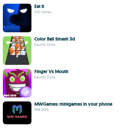
Eat It
SVE Games
Color Ball Smash 3d
Kaushik Dutta
Finger Vs Mouth
Kaushik Dutta
MWGames: minigames in your phone
MW 2020