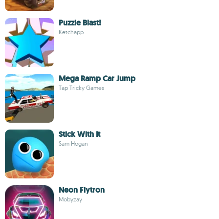
Puzzle Blast!
Ketchapp
Mega Ramp Car Jump
Tap Tricky Games
Stick With It
Sam Hogan
Neon Flytron
Mobyzay