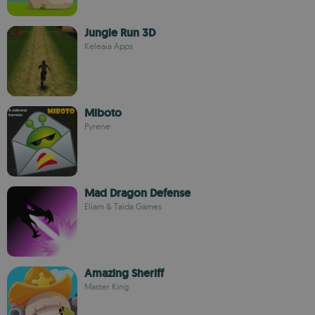
Jungle Run 3D
Keleaia Apps
Miboto
Pyrene
Mad Dragon Defense
Eliam & Taida Games
Amazing Sheriff
Master King