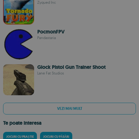
Zyqued Inc
PocmonFPV
Pandastaria
Glock Pistol Gun Trainer Shoot
Lane Fat Studios
VEZI MAI MULT
Te poate interesa
JOCURI CU PRAȘTIE
JOCURI CU PĂSĂRI