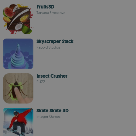
Fruits3D
Tatyana Ermakova
Skyscraper Stack
Rappid Studios
Insect Crusher
BUZZ
Skate Skate 3D
Integer Games