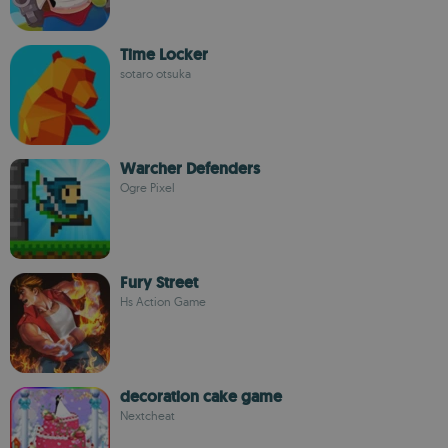
Time Locker
sotaro otsuka
Warcher Defenders
Ogre Pixel
Fury Street
Hs Action Game
decoration cake game
Nextcheat