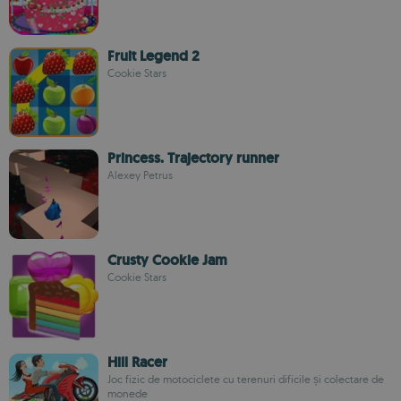
Fruit Legend 2
Cookie Stars
Princess. Trajectory runner
Alexey Petrus
Crusty Cookie Jam
Cookie Stars
Hill Racer
Joc fizic de motociclete cu terenuri dificile și colectare de
monede