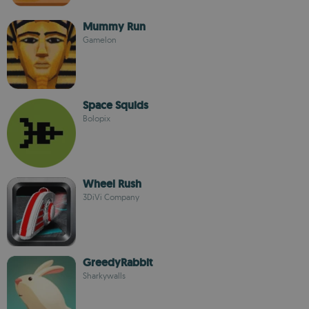
Mummy Run
Gamelon
Space Squids
Bolopix
Wheel Rush
3DiVi Company
GreedyRabbit
Sharkywalls