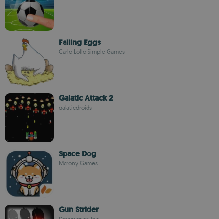
Falling Eggs
Carlo Lollo Simple Games
Galatic Attack 2
galaticdroids
Space Dog
Mcrony Games
Gun Strider
Dreamotion Inc.