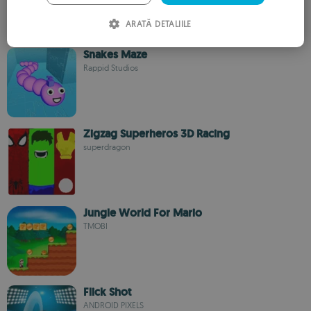
ARATĂ DETALIILE
SPANISH
ROMANIAN
Snakes Maze
Rappid Studios
Zigzag Superheros 3D Racing
superdragon
Jungle World For Mario
TMOBI
Flick Shot
ANDROID PIXELS