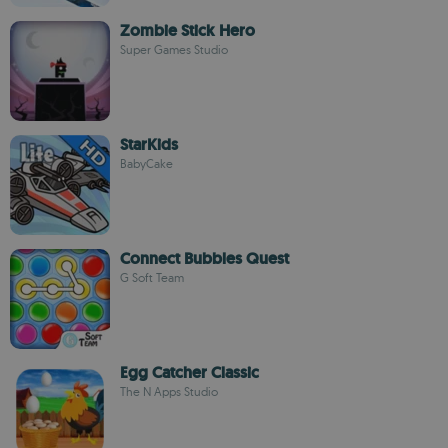
Zombie Stick Hero
Super Games Studio
StarKids
BabyCake
Connect Bubbles Quest
G Soft Team
Egg Catcher Classic
The N Apps Studio