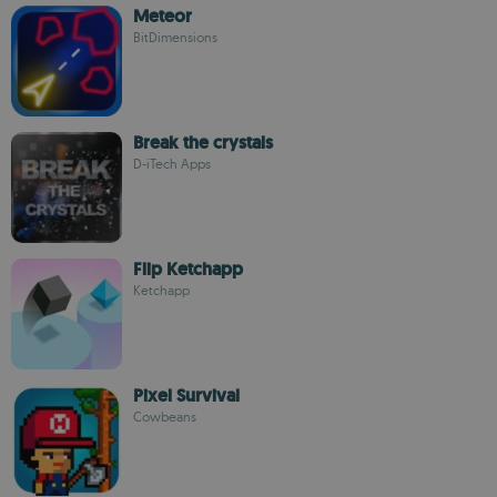
Meteor
BitDimensions
Break the crystals
D-iTech Apps
Flip Ketchapp
Ketchapp
Pixel Survival
Cowbeans