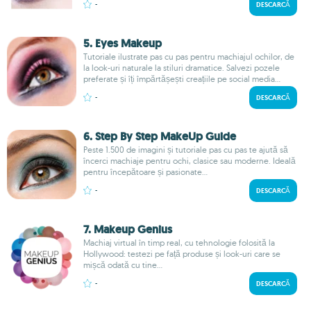
-
DESCARCĂ
5. Eyes Makeup
Tutoriale ilustrate pas cu pas pentru machiajul ochilor, de
la look-uri naturale la stiluri dramatice. Salvezi pozele
preferate și îți împărtășești creațiile pe social media...
-
DESCARCĂ
6. Step By Step MakeUp Guide
Peste 1.500 de imagini și tutoriale pas cu pas te ajută să
încerci machiaje pentru ochi, clasice sau moderne. Ideală
pentru începătoare și pasionate...
-
DESCARCĂ
7. Makeup Genius
Machiaj virtual în timp real, cu tehnologie folosită la
Hollywood: testezi pe față produse și look-uri care se
mișcă odată cu tine...
-
DESCARCĂ