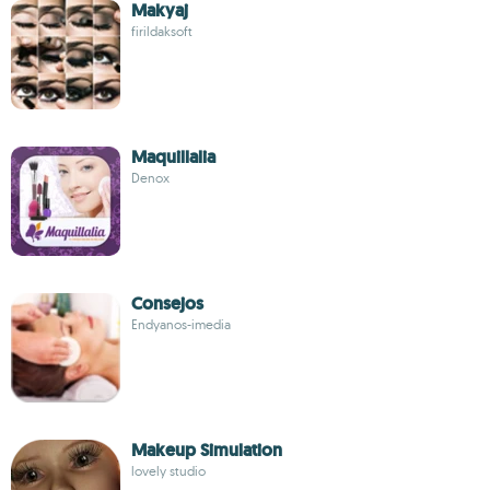
Makyaj
firildaksoft
Maquillalia
Denox
Consejos
Endyanos-imedia
Makeup Simulation
lovely studio