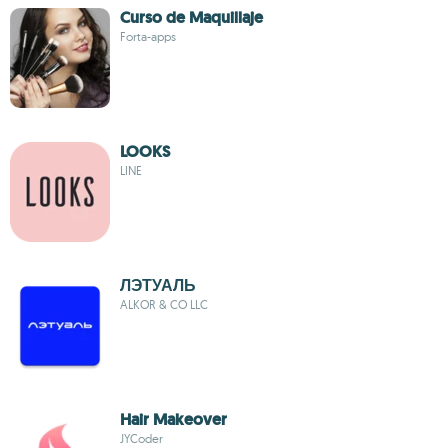
Curso de Maquillaje
Forta-apps
LOOKS
LINE
ЛЭТУАЛЬ
ALKOR & CO LLC
Hair Makeover
JYCoder