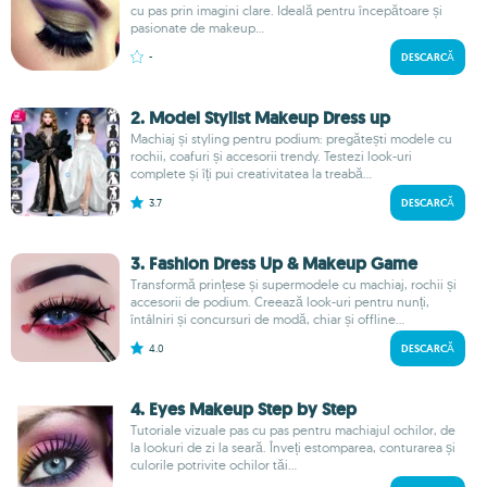
cu pas prin imagini clare. Ideală pentru începătoare și
pasionate de makeup...
-
DESCARCĂ
2. Model Stylist Makeup Dress up
Machiaj și styling pentru podium: pregătești modele cu
rochii, coafuri și accesorii trendy. Testezi look-uri
complete și îți pui creativitatea la treabă...
3.7
DESCARCĂ
3. Fashion Dress Up & Makeup Game
Transformă prințese și supermodele cu machiaj, rochii și
accesorii de podium. Creează look-uri pentru nunți,
întâlniri și concursuri de modă, chiar și offline...
4.0
DESCARCĂ
4. Eyes Makeup Step by Step
Tutoriale vizuale pas cu pas pentru machiajul ochilor, de
la lookuri de zi la seară. Înveți estomparea, conturarea și
culorile potrivite ochilor tăi...