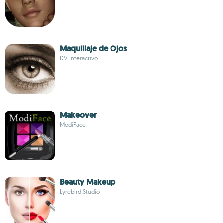
Maquillaje de Ojos
DV Interactivo
Makeover
ModiFace
Beauty Makeup
Lyrebird Studio