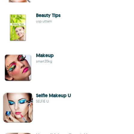
Beauty Tips
usp.uttam
Makeup
smart35kg
Selfie Makeup U
SELFIE U