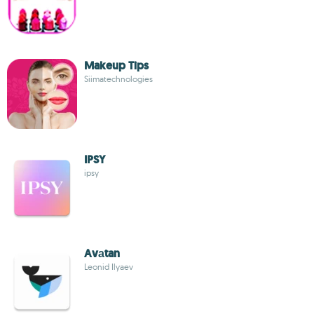
Makeup Tips
Siimatechnologies
IPSY
ipsy
Avаtan
Leonid Ilyaev