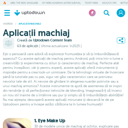
ARES: THE IRON VANGUARD
MY HERO ACADEMIA UNITED SURVIVAL
TICKET HERO
APLICAȚII VPN
BATTLE
ANDROID
/
APLICAȚII MACHIAJ
Aplicații machiaj
Creată de
Uptodown Content Team
63 de aplicații
( Ultima actualizare: în2025 )
Ești o persoană care adoră să exploreze frumusețea și să-și îmbunătățească
aspectul? Cu aceste aplicații de machiaj pentru Android, poți intra într-o lume a
creativității și experimenta cu stiluri și caracteristici de machiaj. Perfecte atât
pentru începători, cât și pentru experți, aceste aplicații oferă instrumente și
inspirație pentru a crea look-uri uimitoare. De la tehnologii virtuale de încercare
până la tutoriale pas cu pas, sigur vei găsi caracteristici care se potrivesc
nevoilor tale de stil. Ai nevoie de ghidare în alegerea nuanței potrivite sau a
unui machiaj armonios? Aceste instrumente te ajută de asemenea să te inspiri
din tendințe și să perfecționezi tehnicile de blending. Imaginează-ți să încerci
un nou stil înainte de o întâlnire sau pur și simplu să îți îmbunătățești abilitățile!
Nu mai aștepta; descoperă aceste aplicații minunate și descarcă-le de pe
Uptodown pentru a începe astăzi călătoria ta în lumea frumuseții!
1. Eye Make Up
30 de modele unice de machiaj al ochilor, explicate pas