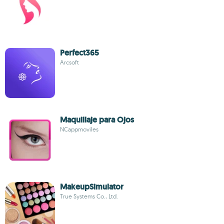
Perfect365
Arcsoft
Maquillaje para Ojos
NCappmoviles
MakeupSimulator
True Systems Co., Ltd.