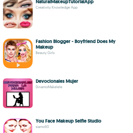
NaturalMakeupTutorialApp
Creativity Knowledge App
Fashion Blogger - Boyfriend Does My
Makeup
Beauty Girls
Devocionales Mujer
DinamoMakelele
You Face Makeup Selfie Studio
siamo93