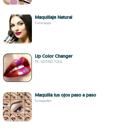
Maquillaje Natural
Forta-apps
Lip Color Changer
PIC EDITING TOOL
Maquilla tus ojos paso a paso
funappdev