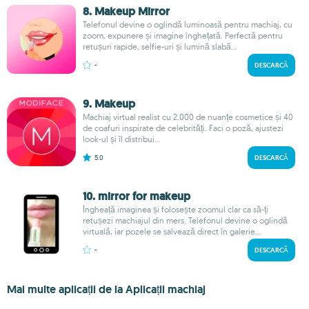
8. Makeup Mirror
Telefonul devine o oglindă luminoasă pentru machiaj, cu
zoom, expunere și imagine înghețată. Perfectă pentru
retușuri rapide, selfie-uri și lumină slabă...
-
DESCARCĂ
9. Makeup
Machiaj virtual realist cu 2.000 de nuanțe cosmetice și 40
de coafuri inspirate de celebrități. Faci o poză, ajustezi
look-ul și îl distribui...
5.0
DESCARCĂ
10. mirror for makeup
Îngheață imaginea și folosește zoomul clar ca să-ți
retușezi machiajul din mers. Telefonul devine o oglindă
virtuală, iar pozele se salvează direct în galerie...
-
DESCARCĂ
Mai multe aplicații de la Aplicații machiaj