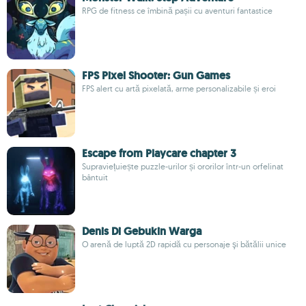
RPG de fitness ce îmbină pașii cu aventuri fantastice
FPS Pixel Shooter: Gun Games
FPS alert cu artă pixelată, arme personalizabile și eroi
Escape from Playcare chapter 3
Supraviețuiește puzzle-urilor și ororilor într-un orfelinat
bântuit
Denis Di Gebukin Warga
O arenă de luptă 2D rapidă cu personaje şi bătălii unice