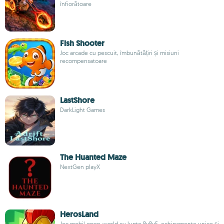
înfiorătoare
Fish Shooter
Joc arcade cu pescuit, îmbunătățiri și misiuni
recompensatoare
LastShore
DarkLight Games
The Huanted Maze
NextGen playX
HerosLand
Joc mobil open-world cu lupte PvPvE, echipamente unice și