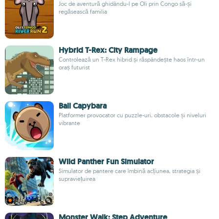
Joc de aventură ghidându-l pe Oli prin Congo să-și
regăsească familia
Hybrid T-Rex: City Rampage
Controlează un T-Rex hibrid și răspândește haos într-un
oraș futurist
Ball Capybara
Platformer provocator cu puzzle-uri, obstacole și niveluri
vibrante
Wild Panther Fun Simulator
Simulator de pantere care îmbină acțiunea, strategia și
supraviețuirea
Monster Walk: Step Adventure