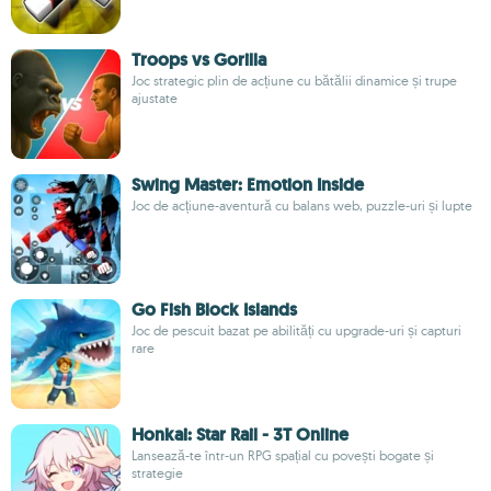
Troops vs Gorilla
Joc strategic plin de acțiune cu bătălii dinamice și trupe
ajustate
Swing Master: Emotion Inside
Joc de acțiune-aventură cu balans web, puzzle-uri și lupte
Go Fish Block Islands
Joc de pescuit bazat pe abilități cu upgrade-uri și capturi
rare
Honkai: Star Rail - 3T Online
Lansează-te într-un RPG spațial cu povești bogate și
strategie