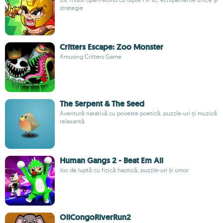
strategie
Critters Escape: Zoo Monster
Amusing Critters Game
The Serpent & The Seed
Aventură narativă cu poveste poetică, puzzle-uri și muzică
relaxantă
Human Gangs 2 - Beat Em All
Joc de luptă cu fizică haotică, puzzle-uri și umor
OliCongoRiverRun2