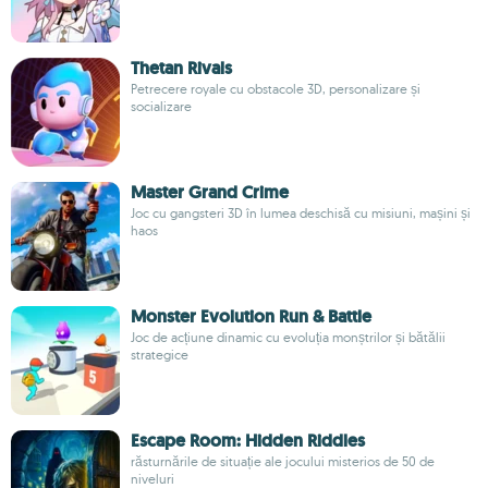
Thetan Rivals
Petrecere royale cu obstacole 3D, personalizare și
socializare
Master Grand Crime
Joc cu gangsteri 3D în lumea deschisă cu misiuni, mașini și
haos
Monster Evolution Run & Battle
Joc de acțiune dinamic cu evoluția monștrilor și bătălii
strategice
Escape Room: Hidden Riddles
răsturnările de situație ale jocului misterios de 50 de
niveluri