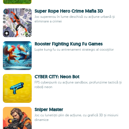
Super Rope Hero Crime Mafia 3D
Joc supererou în lume deschisă cu acțiune urbană și
eliminare a crimei
Rooster Fighting Kung Fu Games
Lupte kung fu cu antrenament strategic al cocoșilor
CYBER CITY: Neon Bot
FPS cyberpunk cu acțiune sandbox, profunzime tactică și
roboți neon
Sniper Master
Joc cu lunetiști plin de acțiune, cu grafică 3D și misiuni
dinamice