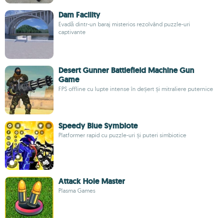
Dam Facility
Evadă dintr-un baraj misterios rezolvând puzzle-uri
captivante
Desert Gunner Battlefield Machine Gun
Game
FPS offline cu lupte intense în deșert și mitraliere puternice
Speedy Blue Symbiote
Platformer rapid cu puzzle-uri și puteri simbiotice
Attack Hole Master
Plasma Games