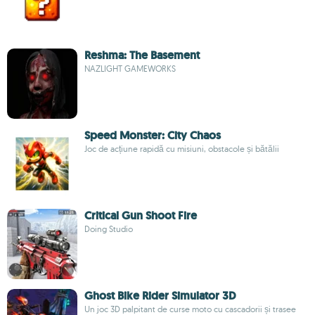
Reshma: The Basement
NAZLIGHT GAMEWORKS
Speed Monster: City Chaos
Joc de acțiune rapidă cu misiuni, obstacole și bătălii
Critical Gun Shoot Fire
Doing Studio
Ghost Bike Rider Simulator 3D
Un joc 3D palpitant de curse moto cu cascadorii și trasee