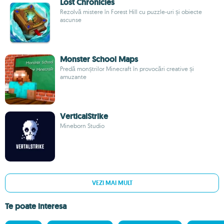
Lost Chronicles
Rezolvă mistere în Forest Hill cu puzzle-uri și obiecte
ascunse
Monster School Maps
Predă monștrilor Minecraft în provocări creative și
amuzante
VerticalStrike
Mineborn Studio
VEZI MAI MULT
Te poate interesa