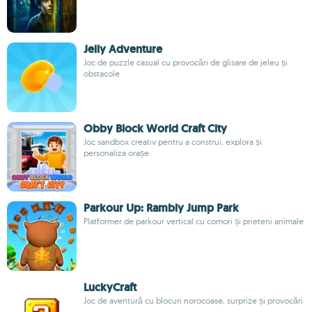
Jelly Adventure
Joc de puzzle casual cu provocări de glisare de jeleu și
obstacole
Obby Block World Craft City
Joc sandbox creativ pentru a construi, explora și
personaliza orașe
Parkour Up: Rambly Jump Park
Platformer de parkour vertical cu comori și prieteni animale
LuckyCraft
Joc de aventură cu blocuri norocoase, surprize și provocări