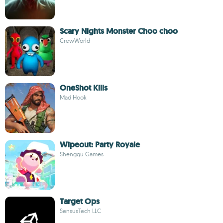
Scary Nights Monster Choo choo
CrewWorld
OneShot Kills
Mad Hook
Wipeout: Party Royale
Shengqu Games
Target Ops
SensusTech LLC