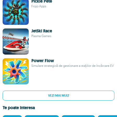
Pickle Pete
Frojo Apps
JetSki Race
Plasma Games
Power Flow
Simulare strategică de gestionare a stațiilor de încărcare EV
VEZI MAI MULT
Te poate interesa