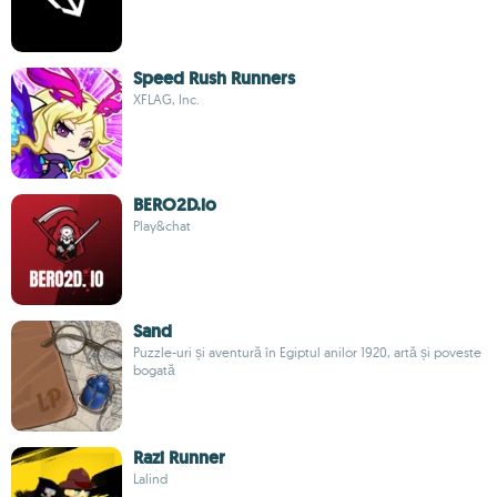
Speed Rush Runners
XFLAG, Inc.
BERO2D.io
Play&chat
Sand
Puzzle-uri și aventură în Egiptul anilor 1920, artă și poveste
bogată
Razi Runner
Lalind