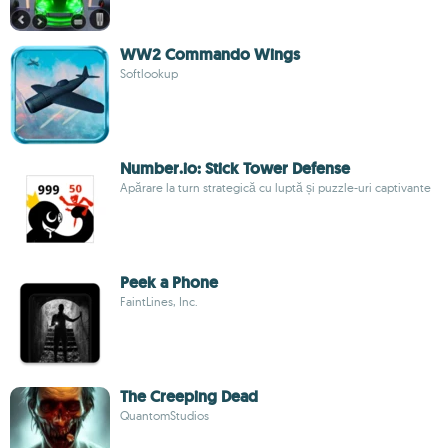
WW2 Commando Wings
Softlookup
Number.io: Stick Tower Defense
Apărare la turn strategică cu luptă și puzzle-uri captivante
Peek a Phone
FaintLines, Inc.
The Creeping Dead
QuantomStudios