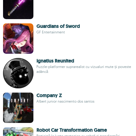
Guardians of Sword
GF Entertainment
Ignatius Reunited
Puzzle-platformer suprarealist cu vizualuri mute și poveste
adâncă
Company Z
Albert junior nascimento dos santos
Robot Car Transformation Game
Participă la lupte strategice cu roboți și transformări