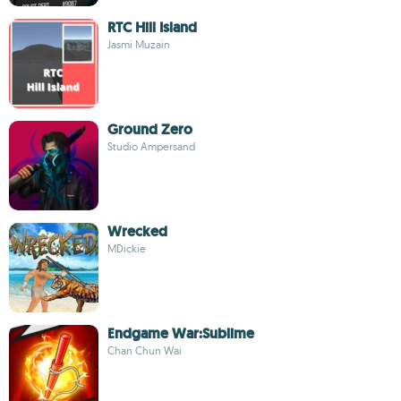
RTC Hill Island
Jasmi Muzain
Ground Zero
Studio Ampersand
Wrecked
MDickie
Endgame War:Sublime
Chan Chun Wai