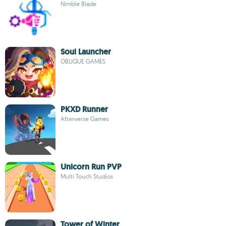
Nimble Blade
Soul Launcher
OBLIQUE GAMES
PKXD Runner
Afterverse Games
Unicorn Run PVP
Multi Touch Studios
Tower of Winter