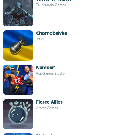
Tailormade Games
Chornobaivka
39-80
Number1
WZ Games Studio
Fierce Allies
Ararat Games