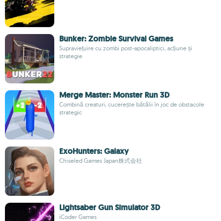
Bunker: Zombie Survival Games
Supraviețuire cu zombi post-apocaliptici, acțiune și
strategie
Merge Master: Monster Run 3D
Combină creaturi, cucerește bătălii în joc de obstacole
strategic
ExoHunters: Galaxy
Chiseled Games Japan株式会社
Lightsaber Gun Simulator 3D
iCoder Games