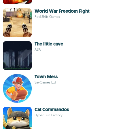
World War Freedom Fight
Red Shift Games
The little cave
ASA
Town Mess
SayGames Ltd
Cat Commandos
Hyper Fun Factory