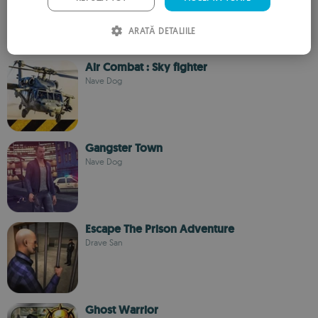
ITALIAN
ARATĂ DETALIILE
SPANISH
ROMANIAN
Air Combat : Sky fighter
Nave Dog
Gangster Town
Nave Dog
Escape The Prison Adventure
Drave San
Ghost Warrior