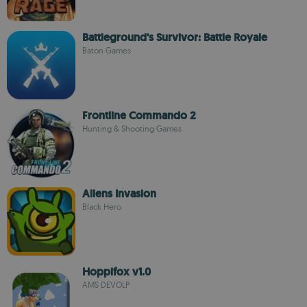
Battleground's Survivor: Battle Royale
Baton Games
Frontline Commando 2
Hunting & Shooting Games
Aliens Invasion
Black Hero
Hoppifox v1.0
AMS DEVOLP