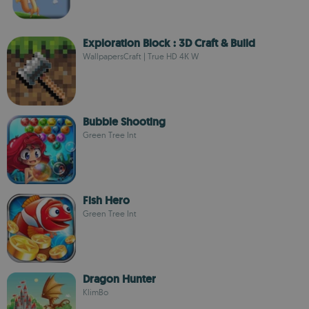
Exploration Block : 3D Craft & Build
WallpapersCraft | True HD 4К W
Bubble Shooting
Green Tree Int
Fish Hero
Green Tree Int
Dragon Hunter
KlimBo