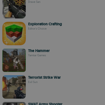
Drave San
Exploration Crafting
Editor's Choice
The Hammer
Yamtar Games
Terrorist Strike War
Evil Sun
SWAT Army Shooter