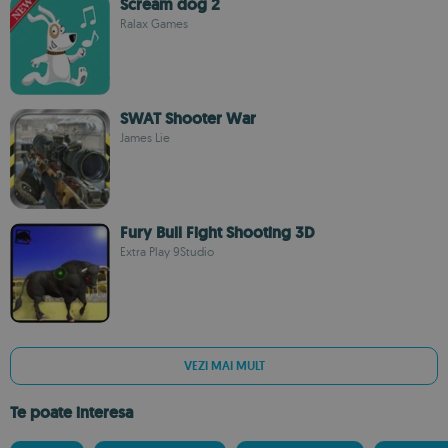
Scream dog 2
Ralax Games
SWAT Shooter War
James Lie
Fury Bull Fight Shooting 3D
Extra Play 9Studio
VEZI MAI MULT
Te poate interesa