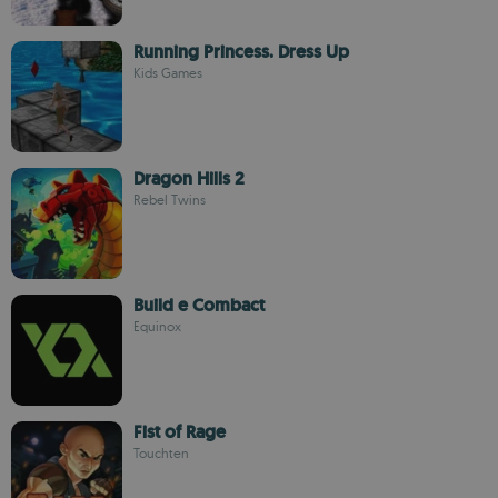
Running Princess. Dress Up
Kids Games
Dragon Hills 2
Rebel Twins
Build e Combact
Equinox
Fist of Rage
Touchten