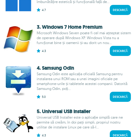
îmbunătățire estetică și funcțională față de...
4.7
DESCARCĂ
3. Windows 7 Home Premium
Microsoft Windows Seven poate fi cel mai așteptat sistem
de operare după Windows XP. Windows Vista nu a
funcționat bine și oamenii și-au dorit un nou...
4.3
DESCARCĂ
4. Samsung Odin
Samsung Odin este aplicația oficială Samsung pentru
instalarea unui ROM sau a unei imagini oficiale pe
smartphone-urile și tabletele acestei companii. Datorită
Samsung Odin, poți...
5.0
DESCARCĂ
5. Universal USB Installer
Universal USB Installer este o aplicație simplă care ne
permite să creăm, în doi pași simpli, propriul nostru
utilitar de instalare Linux pe care să-l...
4.3
DESCARCĂ