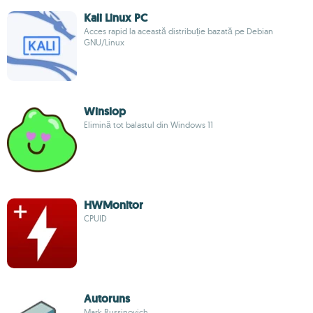
Kali Linux PC
Acces rapid la această distribuție bazată pe Debian
GNU/Linux
Winslop
Elimină tot balastul din Windows 11
HWMonitor
CPUID
Autoruns
Mark Russinovich