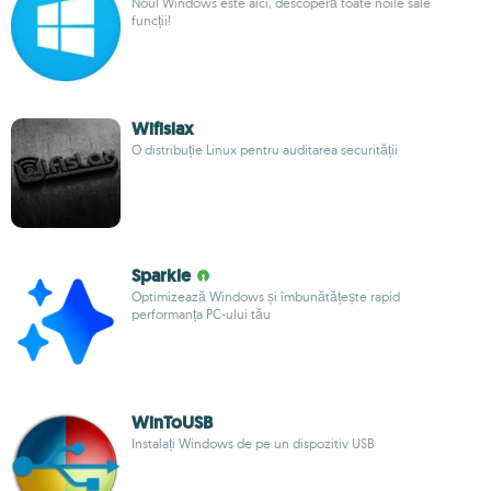
Noul Windows este aici, descoperă toate noile sale
funcții!
Wifislax
O distribuție Linux pentru auditarea securității
Sparkle
Optimizează Windows și îmbunătățește rapid
performanța PC-ului tău
WinToUSB
Instalați Windows de pe un dispozitiv USB