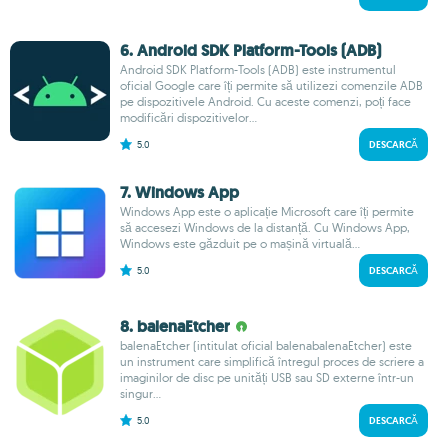
6. Android SDK Platform-Tools (ADB)
Android SDK Platform-Tools (ADB) este instrumentul
oficial Google care îți permite să utilizezi comenzile ADB
pe dispozitivele Android. Cu aceste comenzi, poți face
modificări dispozitivelor...
5.0
DESCARCĂ
7. Windows App
Windows App este o aplicație Microsoft care îți permite
să accesezi Windows de la distanță. Cu Windows App,
Windows este găzduit pe o mașină virtuală...
5.0
DESCARCĂ
8. balenaEtcher
balenaEtcher (intitulat oficial balenabalenaEtcher) este
un instrument care simplifică întregul proces de scriere a
imaginilor de disc pe unități USB sau SD externe într-un
singur...
5.0
DESCARCĂ